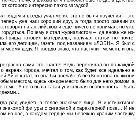
от которого интересно пахло загадкой.
ыл рядом и всегда учил меня, это не были поучения – это
 теперь уже наш хороший друг, а тогда просто раввин из
ак говорят на английском и еще ничего не понимал, но уже
ою гордиться. Почему я стал журналистом – да вновь же из-
нь Гриша готовил материалы, получал статьи по почте,
ыла его детищем, газеты под названием «ЛЭБН». Я был с
к и моему деду. Я твердо знаю, что наступит момент, и она
 прекрасно сами это знаете! Ведь переживал он по каждой
о евреях города, мечтал о том, как будет все идеально в
й Айзенштат, то она бы цвела!». А без Конотопа он жизни
собым местом, здесь каждое место было для него домом, а
ые темы. У него была такая уникальная особенность – быть
и идеями…
гда рад увидеть в толпе знакомое лицо. Я инстинктивно
е знакомой фигуры с сигаретой в характерной позе… И не
ждом из нас, в каждом сердце мы бережно храним частичку