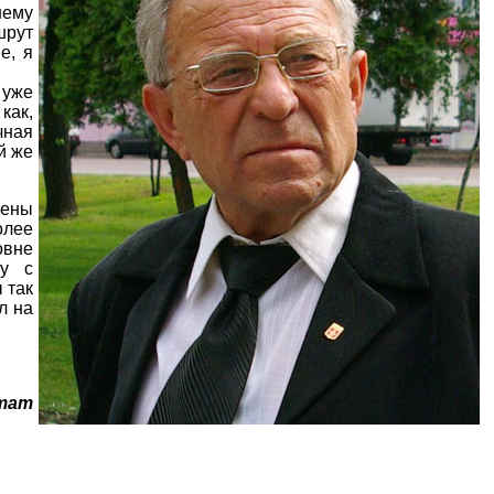
шему
шрут
е, я
 еще
 уже
как,
чная
й же
чены
олее
овне
бу с
 так
л на
тат