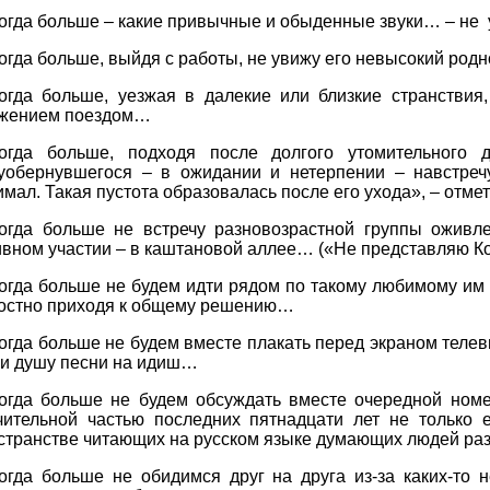
огда больше – какие привычные и обыденные звуки… – не
огда больше, выйдя с работы, не увижу его невысокий ро
огда больше, уезжая в далекие или близкие странстви
жением поездом…
огда больше, подходя после долгого утомительного 
уобернувшегося – в ожидании и нетерпении – навстреч
имал. Такая пустота образовалась после его ухода», – отмет
огда больше не встречу разновозрастной группы оживле
ивном участии – в каштановой аллее… («Не представляю Кон
огда больше не будем идти рядом по такому любимому им К
остно приходя к общему решению…
огда больше не будем вместе плакать перед экраном теле
ки душу песни на идиш…
огда больше не будем обсуждать вместе очередной номе
чительной частью последних пятнадцати лет не только 
странстве читающих на русском языке думающих людей р
огда больше не обидимся друг на друга из-за каких-то 