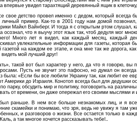
да впервые увидел тарахтящий деревянный ящик в клеточку, 
се свое детство провел именно с дедом, который всегда б
 личный пример. Как-то в 2001 году нам домой позвонил,
рики Майкл Вайнберг. И тогда я с открытым ртом слушал, к
да осознал, что я выучу этот язык так, чтоб дедуля мог мн
него! Много лет я видел, как каждый месяц, каждый де
скивал увлекательные информации для газеты, которая б
й газетой на каждом ее этапе, и она мне так же дорога, ка
е видеть мой лучший друг!
ть», такой вот был характер у него, да что я говорю, вы
сами. Пусть не звучит это пафосно, но думал он всегда 
была: «Если бы все любили Украину так, как любит ее евре
 от Америки до Израиля. Конотоп всегда был для дедушки о
по парку, обсудить мир и политику, поговорить на различн
ставать от времени, он даже опережал его своими мыслями 
о был раньше. В нем все больше незнакомых лиц, и я все
ние скамейки и понимаю, что зря, ведь не увижу я там уж
обенных, и разговоров о жизни. Все остается только в ка
Жаль, а так многое хочется рассказывать тебе!..