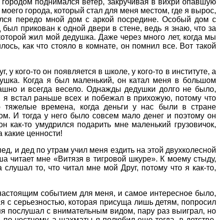
д городом поднимался ветер, закручивая в вихри опавшую
 моего города, который стал для меня местом, где я вырос,
ался передо мной дом с аркой посредине. Особый дом с
 был прикован к одной двери в стене, ведь я знаю, что за
которой жил мой дедушка. Даже через много лет, когда мы
илось, как что стояло в комнате, он помнил все. Вот такой
 у кого-то он появляется в школе, у кого-то в институте, а
душка. Когда я был маленький, он катал меня в большом
ашно и всегда весело. Однажды дедушки долго не было,
м я встал раньше всех и побежал в прихожую, потому что
 тяжелые времена, когда деньги у нас были в стране
м. И тогда у него было совсем мало денег и поэтому он
он как-то умудрился подарить мне маленький грузовичок,
 какие ценности!
ед, и дед по утрам учил меня ездить на этой двухколесной
ша читает мне «Витязя в тигровой шкуре». К моему стыду,
слушал то, что читал мне мой Друг, потому что я как-то,
 настоящим событием для меня, и самое интересное было,
 я с серьезностью, которая присуща лишь детям, попросил
ня послушал с внимательным видом, пару раз выиграл, но
 по-честному, а шахматы я полюбил еще тогда, в детстве,