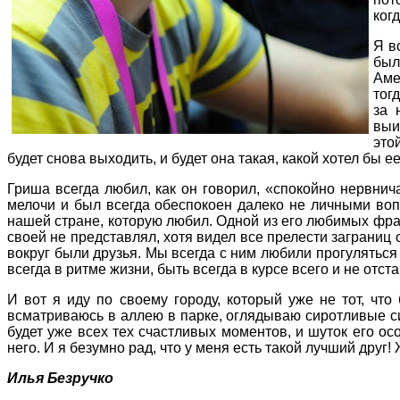
ког
Я в
был
Аме
тог
за 
выи
это
будет снова выходить, и будет она такая, какой хотел бы е
Гриша всегда любил, как он говорил, «спокойно нервнича
мелочи и был всегда обеспокоен далеко не личными вопро
нашей стране, которую любил. Одной из его любимых фраз 
своей не представлял, хотя видел все прелести заграниц
вокруг были друзья. Мы всегда с ним любили прогуляться 
всегда в ритме жизни, быть всегда в курсе всего и не от
И вот я иду по своему городу, который уже не тот, чт
всматриваюсь в аллею в парке, оглядываю сиротливые си
будет уже всех тех счастливых моментов, и шуток его ос
него. И я безумно рад, что у меня есть такой лучший друг! 
Илья Безручко