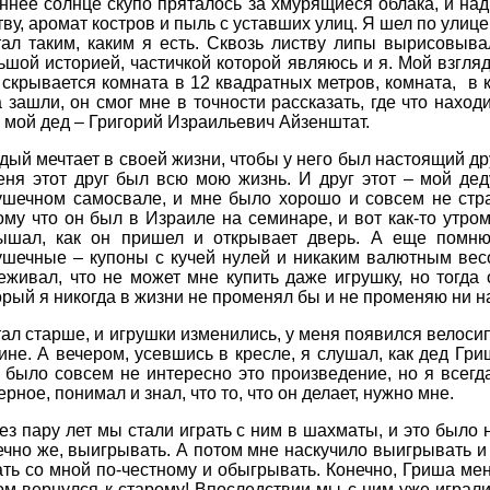
ннее солнце скупо пряталось за хмурящиеся облака, и на
тву, аромат костров и пыль с уставших улиц. Я шел по улице
тал таким, каким я есть. Сквозь листву липы вырисовыв
ьшой историей, частичкой которой являюсь и я. Мой взгляд
 скрывается комната в 12 квадратных метров, комната, в 
а зашли, он смог мне в точности рассказать, где что наход
 мой дед – Григорий Израильевич Айзенштат.
дый мечтает в своей жизни, чтобы у него был настоящий друг,
еня этот друг был всю мою жизнь. И друг этот – мой де
ушечном самосвале, и мне было хорошо и совсем не стр
ому что он был в Израиле на семинаре, и вот как-то утро
ышал, как он пришел и открывает дверь. А еще помню
ушечные – купоны с кучей нулей и никаким валютным весо
еживал, что не может мне купить даже игрушку, но тогда 
орый я никогда в жизни не променял бы и не променяю ни на
тал старше, и игрушки изменились, у меня появился велосип
ине. А вечером, усевшись в кресле, я слушал, как дед Гри
 было совсем не интересно это произведение, но я всегда 
ерное, понимал и знал, что то, что он делает, нужно мне.
ез пару лет мы стали играть с ним в шахматы, и это было
ечно же, выигрывать. А потом мне наскучило выигрывать и
ать со мной по-честному и обыгрывать. Конечно, Гриша ме
ом вернулся к старому! Впоследствии мы с ним уже играли