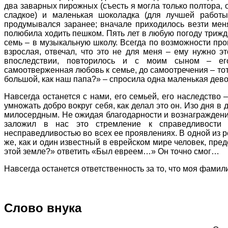
два заварных пирожных (съесть я могла только полтора,
сладкое) и маленькая шоколадка (для лучшей работы
продумывался заранее; вначале приходилось везти меня
полюбила ходить пешком. Пять лет в любую погоду т
семь – в музыкальную школу. Всегда по возможности пров
взрослая, отвечал, что это не для меня – ему нужно э
впоследствии, повторилось и с моим сыном – ег
самоотверженная любовь к семье, до самоотречения – тот
большой, как наш папа?» – спросила одна маленькая девоч
Навсегда останется с нами, его семьей, его наследство 
умножать добро вокруг себя, как делал это он. Изо дня в д
милосердным. Не ожидая благодарности и вознаграждения 
заложил в нас это стремление к справедливости 
несправедливостью во всех ее проявлениях. В одной из р
же, как и один известный в еврейском мире человек, пре
этой земле?» ответить «Был евреем…» Он точно смог…
Навсегда останется ответственность за то, что моя фамил
Слово внука