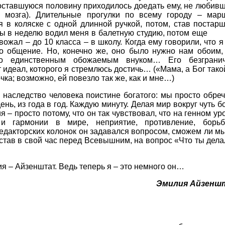
 оставшуюся половину приходилось доедать ему, не любив
 мозга). Длительные прогулки по всему городу – мар
 в коляске с одной длинной ручкой, потом, став постарш
рижды в неделю водил меня в балетную студию, потом
ожал – до 10 класса – в школу. Когда ему говорили, что я
то общение. Но, конечно же, оно было нужно нам обоим, 
о единственным обожаемым внуком… Его безграни
 идеал, которого я стремлюсь достичь… («Мама, а Бог тако
ка; возможно, ей повезло так же, как и мне…)
– наследство человека поистине богатого: мы просто обре
ень, из года в год. Каждую минуту. Делая мир вокруг чуть б
– просто потому, что он так чувствовал, что на генном ур
и гармонии в мире, неприятие, противление, борь
едакторских колонок он задавался вопросом, сможем ли мы
дстав в свой час перед Всевышним, на вопрос «Что ты дела
ия – Айзенштат. Ведь теперь я – это немного он…
Эмилия Айзенш