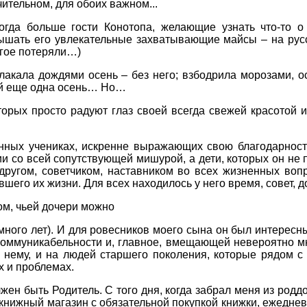
чительном, для обоих важном...
огда больше гости Конотопа, желающие узнать что-то о
ышать его увлекательные захватывающие майсы – на русс
гое потеряли…)
лакала дождями осень – без него; взбодрила морозами, о
ой еще одна осень… Но…
орых просто радуют глаз своей всегда свежей красотой и 
нных учениках, искренне выражающих свою благодарност
и со всей сопутствующей мишурой, а дети, которых он не п
ругом, советчиком, наставником во всех жизненных вопр
ившего их жизни. Для всех находилось у него время, совет,
ом, чьей дочери можно
много лет). И для ровесников моего сына он был интересн
 коммуникабельности и, главное, вмещающей невероятно м
к нему, и на людей старшего поколения, которые рядом с
х и проблемах.
жен быть Родитель. С того дня, когда забрал меня из родд
книжный магазин с обязательной покупкой книжки, ежедне