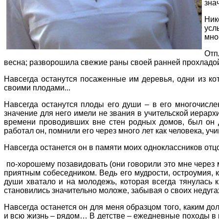
зна
Ник
усл
мно
Отп
весна; разворошила свежие раны своей ранней прохлад
Навсегда останутся посаженные им деревья, одни из кот
своими плодами...
Навсегда останутся плоды его души – в его многочисле
значение для него имели не звания в учительской иерархи
времени проводивших вне стен родных домов, был он д
работал он, помнили его через много лет как человека, уч
Навсегда останется он в памяти моих одноклассников отц
по-хорошему позавидовать (они говорили это мне через 
приятным собеседником. Ведь его мудрости, остроумия,
души хватало и на молодежь, которая всегда тянулась 
становились значительно моложе, забывая о своих недуга
Навсегда останется он для меня образцом того, каким дол
и всю жизнь – рядом… В детстве – ежедневные походы в 