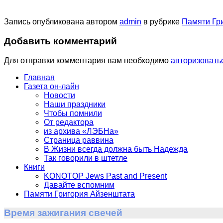
Запись опубликована автором
admin
в рубрике
Памяти Гр
Добавить комментарий
Для отправки комментария вам необходимо
авторизовать
Главная
Газета он-лайн
Новости
Наши праздники
Чтобы помнили
От редактора
из архива «ЛЭБНа»
Страница раввина
В Жизни всегда должна быть Надежда
Так говорили в штетле
Книги
KONOTOP Jews Past and Present
Давайте вспомним
Памяти Григория Айзенштата
Время зажигания свечей