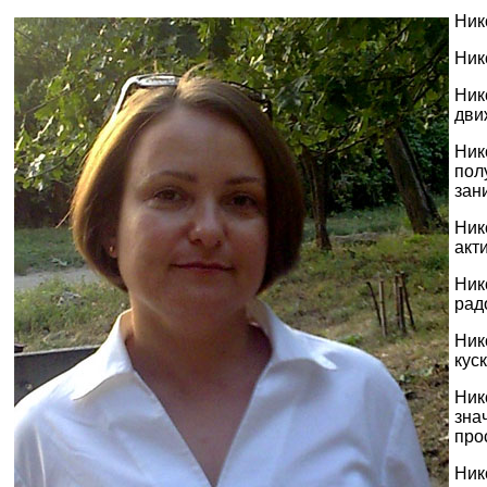
Ник
Ник
Ник
дви
Ник
пол
зан
Ник
акт
Ник
рад
Ник
кус
Ник
зна
про
Ник