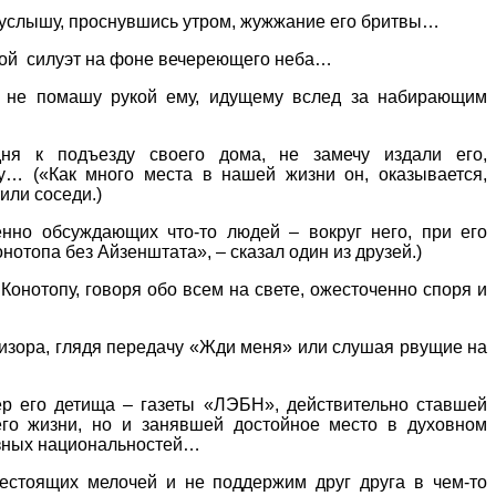
 услышу, проснувшись утром, жужжание его бритвы…
дной силуэт на фоне вечереющего неба…
я, не помашу рукой ему, идущему вслед за набирающим
дня к подъезду своего дома, не замечу издали его,
у… («Как много места в нашей жизни он, оказывается,
или соседи.)
нно обсуждающих что-то людей – вокруг него, при его
отопа без Айзенштата», – сказал один из друзей.)
онотопу, говоря обо всем на свете, ожесточенно споря и
визора, глядя передачу «Жди меня» или слушая рвущие на
р его детища – газеты «ЛЭБН», действительно ставшей
его жизни, но и занявшей достойное место в духовном
азных национальностей…
нестоящих мелочей и не поддержим друг друга в чем-то