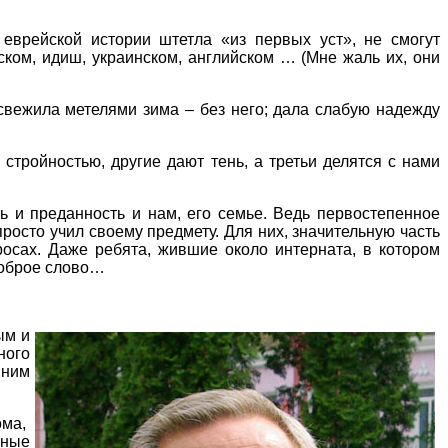
 еврейской истории штетла «из первых уст», не смогут
ком, идиш, украинском, английском … (Мне жаль их, они
свежила метелями зима – без него; дала слабую надежду
стройностью, другие дают тень, а третьи делятся с нами
ь и преданность и нам, его семье. Ведь первостепенное
росто учил своему предмету. Для них, значительную часть
осах. Даже ребята, жившие около интерната, в котором
 доброе слово…
ым и
ного
 ним
ома,
вные