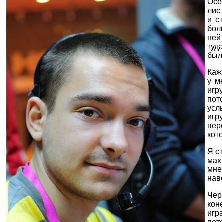
Осе
лис
и с
бол
ней
туд
был
Каж
у м
игр
пот
усл
игр
пер
кот
Я с
мах
мне
нав
Чер
кон
игр
пот