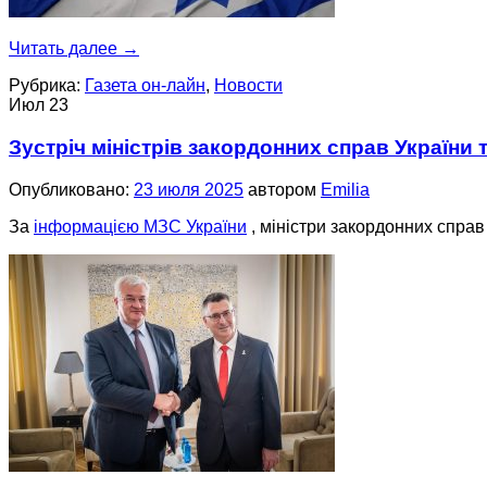
Читать далее
→
Рубрика:
Газета он-лайн
,
Новости
Июл
23
Зустріч міністрів закордонних справ України т
Опубликовано:
23 июля 2025
автором
Emilia
За
інформацією МЗС України
, міністри закордонних справ 