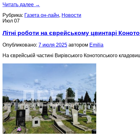
Читать далее
→
Рубрика:
Газета он-лайн
,
Новости
Июл
07
Літні роботи на єврейському цвинтарі Конот
Опубликовано:
7 июля 2025
автором
Emilia
На єврейській частині Вирівського Конотопського кладови