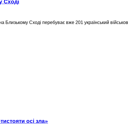
у Сході
а Близькому Сході перебуває вже 201 український військови
отистояти осі зла»