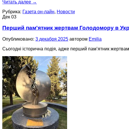
Читать далее
→
Рубрика:
Газета он-лайн
,
Новости
Дек
03
Перший пам'ятник жертвам Голодомору в Украї
Опубликовано:
3 декабря 2025
автором
Emilia
Сьогодні історична подія, адже перший пам’ятник жертвам 