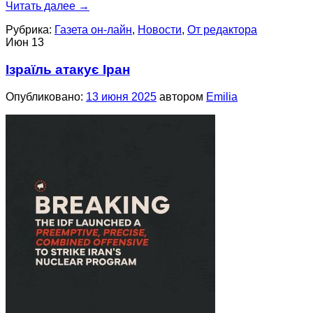
Читать далее
→
Рубрика:
Газета он-лайн
,
Новости
,
От редактора
Июн
13
Ізраїль атакує Іран
Опубликовано:
13 июня 2025
автором
Emilia