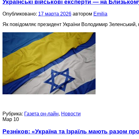
Українські військові експерти — на Близьком
Опубликовано:
17 марта 2026
автором
Emilia
Як повідомляє президент України Володимир Зеленський, н
Рубрика:
Газета он-лайн
,
Новости
Мар
10
Резніков: «Україна та Ізраїль мають разом пр