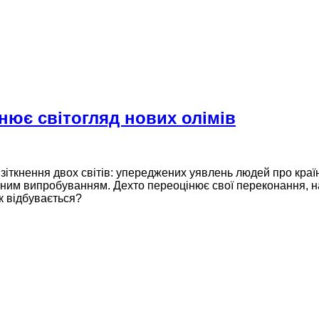
мінює світогляд нових олімів
зіткнення двох світів: упереджених уявлень людей про країн
ічним випробуванням. Дехто переоцінює свої переконання, на
к відбувається?