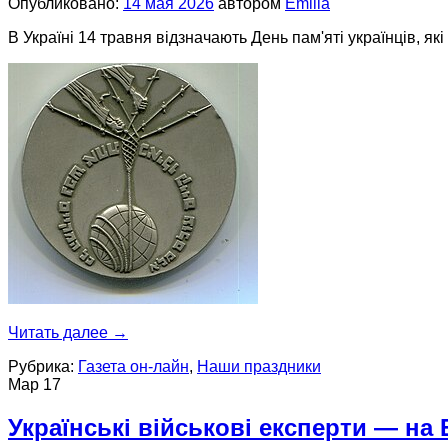
Опубликовано:
14 мая 2026
автором
Emilia
В Україні 14 травня відзначають День пам'яті українців, які
Читать далее
→
Рубрика:
Газета он-лайн
,
Наши праздники
Мар
17
Українські військові експерти — на