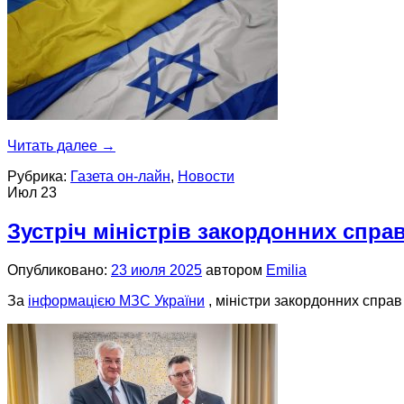
Читать далее
→
Рубрика:
Газета он-лайн
,
Новости
Июл
23
Зустріч міністрів закордонних справ
Опубликовано:
23 июля 2025
автором
Emilia
За
інформацією МЗС України
, міністри закордонних справ 