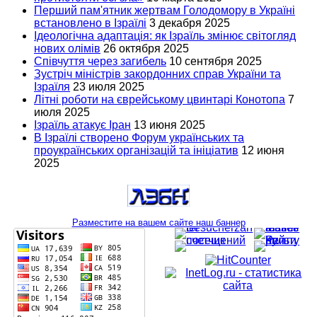
Перший пам'ятник жертвам Голодомору в Україні
встановлено в Ізраїлі
3 декабря 2025
Ідеологічна адаптація: як Ізраїль змінює світогляд
нових олімів
26 октября 2025
Співчуття через загибель
10 сентября 2025
Зустріч міністрів закордонних справ України та
Ізраїля
23 июля 2025
Літні роботи на єврейському цвинтарі Конотопа
7
июля 2025
Ізраїль атакує Іран
13 июня 2025
В Ізраїлі створено Форум українських та
проукраїнських організацій та ініціатив
12 июня
2025
Разместите на вашем сайте наш баннер