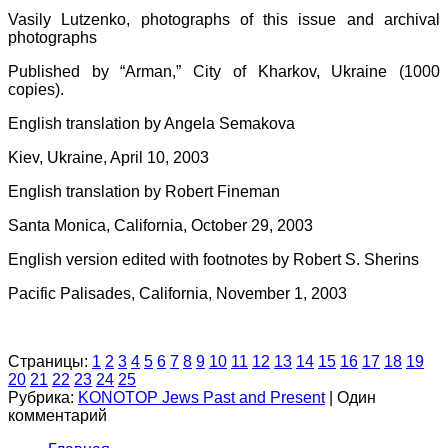
Vasily Lutzenko, photographs of this issue and archival
photographs
Published by “Arman,” City of Kharkov, Ukraine (1000
copies).
English translation by Angela Semakova
Kiev, Ukraine, April 10, 2003
English translation by Robert Fineman
Santa Monica, California, October 29, 2003
English version edited with footnotes by Robert S. Sherins
Pacific Palisades, California, November 1, 2003
Страницы:
1
2
3
4
5
6
7
8
9
10
11
12
13
14
15
16
17
18
19
20
21
22
23
24
25
Рубрика:
KONOTOP Jews Past and Present
|
Один
комментарий