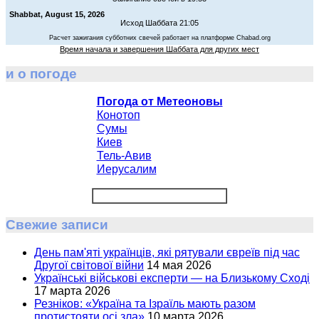
Shabbat, August 15, 2026
Исход Шаббата 21:05
Расчет зажигания субботних свечей работает на платформе Chabad.org
Время начала и завершения Шаббата для других мест
и о погоде
Погода от Метеоновы
Конотоп
Сумы
Киев
Тель-Авив
Иерусалим
Свежие записи
День пам'яті українців, які рятували євреїв під час
Другої світової війни
14 мая 2026
Українські військові експерти — на Близькому Сході
17 марта 2026
Резніков: «Україна та Ізраїль мають разом
протистояти осі зла»
10 марта 2026