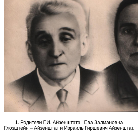
1. Родители Г.И. Айзенштата: Ева Залмановна
Глозштейн – Айзенштат и Израиль Гиршевич Айзенштат.