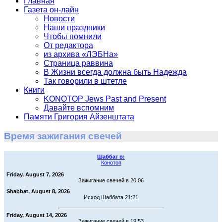
Главная
Газета он-лайн
Новости
Наши праздники
Чтобы помнили
От редактора
из архива «ЛЭБНа»
Страница раввина
В Жизни всегда должна быть Надежда
Так говорили в штетле
Книги
KONOTOP Jews Past and Present
Давайте вспомним
Памяти Григория Айзенштата
Время зажигания свечей
Шаббат в:
Конотоп
Friday, August 7, 2026
Зажигание свечей в 20:06
Shabbat, August 8, 2026
Исход Шаббата 21:21
Friday, August 14, 2026
Зажигание свечей в 19:53