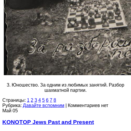
3. Юношество. За одним из любимых занятий. Разбор
шахматной партии.
Страницы:
1
2
3
4
5
6
7
8
Рубрика:
Давайте вспомним
|
Комментариев нет
Май
05
KONOTOP Jews Past and Present