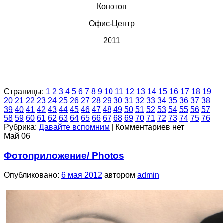
Конотоп
Офис-Центр
2011
Страницы:
1
2
3
4
5
6
7
8
9
10
11
12
13
14
15
16
17
18
19
20
21
22
23
24
25
26
27
28
29
30
31
32
33
34
35
36
37
38
39
40
41
42
43
44
45
46
47
48
49
50
51
52
53
54
55
56
57
58
59
60
61
62
63
64
65
66
67
68
69
70
71
72
73
74
75
76
Рубрика:
Давайте вспомним
|
Комментариев нет
Май
06
Фотоприложение/ Photos
Опубликовано:
6 мая 2012
автором
admin