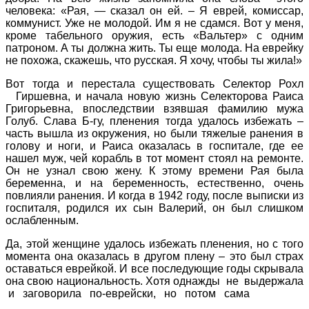
человека: «Рая, — сказал он ей. – Я еврей, комиссар,
коммунист. Уже не молодой. Им я не сдамся. Вот у меня,
кроме табельного оружия, есть «Вальтер» с одним
патроном. А ты должна жить. Ты еще молода. На еврейку
не похожа, скажешь, что русская. Я хочу, чтобы ты жила!»
Вот тогда и перестала существовать Селектор Рохл
Гиршевна, и начала новую жизнь Селекторова Раиса
Григорьевна, впоследствии взявшая фамилию мужа
Голуб. Слава Б-гу, пленения тогда удалось избежать –
часть вышла из окружения, но были тяжелые ранения в
голову и ноги, и Раиса оказалась в госпитале, где ее
нашел муж, чей корабль в тот момент стоял на ремонте.
Он не узнал свою жену. К этому времени Рая была
беременна, и на беременность, естественно, очень
повлияли ранения. И когда в 1942 году, после выписки из
госпиталя, родился их сын Валерий, он был слишком
ослабленным.
Да, этой женщине удалось избежать пленения, но с того
момента она оказалась в другом плену – это был страх
оставаться еврейкой. И все последующие годы скрывала
она свою национальность. Хотя однажды не выдержала
и заговорила по-еврейски, но потом сама