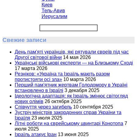
Киев
Тель-Авив
Иерусалим
Свежие записи
День пам'яті українців, які рятували євреїв під час
Другої світової війни
14 мая 2026
Українські військові експерти — на Близькому Сході
17 марта 2026
Резніков: «Україна та Ізраїль мають разом
протистояти осі зла»
10 марта 2026
Перший пам'ятник жертвам Голодомору в Україні
встановлено в Ізраїлі
3 декабря 2025
Ідеологічна адаптація: як Ізраїль змінює світогляд
нових олімів
26 октября 2025
Співчуття через загибель
10 сентября 2025
Зустріч міністрів закордонних справ України та
Ізраїля
23 июля 2025
Літні роботи на єврейському цвинтарі Конотопа
7
июля 2025
Ізраїль атакує Іран
13 июня 2025