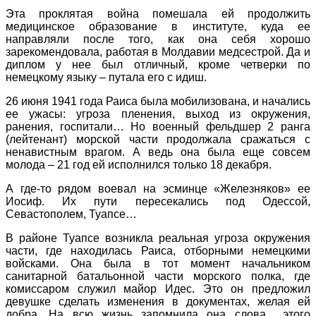
Эта проклятая война помешала ей продолжить
медицинское образование в институте, куда ее
направляли после того, как она себя хорошо
зарекомендовала, работая в Молдавии медсестрой. Да и
диплом у нее был отличный, кроме четверки по
немецкому языку – путала его с идиш.
26 июня 1941 года Раиса была мобилизована, и начались
ее ужасы: угроза пленения, выход из окружения,
ранения, госпитали… Но военный фельдшер 2 ранга
(лейтенант) морской части продолжала сражаться с
ненавистным врагом. А ведь она была еще совсем
молода – 21 год ей исполнился только 18 декабря.
А где-то рядом воевал на эсминце «Железняков» ее
Иосиф. Их пути пересекались под Одессой,
Севастополем, Туапсе…
В районе Туапсе возникла реальная угроза окружения
части, где находилась Раиса, отборными немецкими
войсками. Она была в тот момент начальником
санитарной батальонной части морского полка, где
комиссаром служил майор Идес. Это он предложил
девушке сделать изменения в документах, желая ей
добра. На всю жизнь запомнила она слова этого