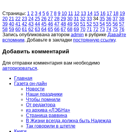
Страницы:
1
2
3
4
5
6
7
8
9
10
11
12
13
14
15
16
17
18
19
20
21
22
23
24
25
26
27
28
29
30
31
32
33
34
35
36
37
38
39
40
41
42
43
44
45
46
47
48
49
50
51
52
53
54
55
56
57
58
59
60
61
62
63
64
65
66
67
68
69
70
71
72
73
74
75
76
Запись опубликована автором
admin
в рубрике
Давайте
вспомним
. Добавьте в закладки
постоянную ссылку
.
Добавить комментарий
Для отправки комментария вам необходимо
авторизоваться
.
Главная
Газета он-лайн
Новости
Наши праздники
Чтобы помнили
От редактора
из архива «ЛЭБНа»
Страница раввина
В Жизни всегда должна быть Надежда
Так говорили в штетле
Книги