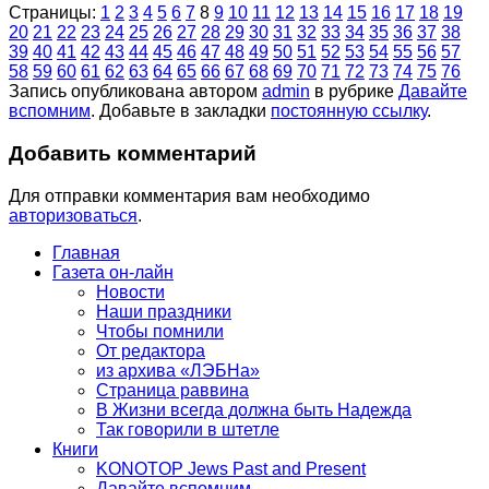
Страницы:
1
2
3
4
5
6
7
8
9
10
11
12
13
14
15
16
17
18
19
20
21
22
23
24
25
26
27
28
29
30
31
32
33
34
35
36
37
38
39
40
41
42
43
44
45
46
47
48
49
50
51
52
53
54
55
56
57
58
59
60
61
62
63
64
65
66
67
68
69
70
71
72
73
74
75
76
Запись опубликована автором
admin
в рубрике
Давайте
вспомним
. Добавьте в закладки
постоянную ссылку
.
Добавить комментарий
Для отправки комментария вам необходимо
авторизоваться
.
Главная
Газета он-лайн
Новости
Наши праздники
Чтобы помнили
От редактора
из архива «ЛЭБНа»
Страница раввина
В Жизни всегда должна быть Надежда
Так говорили в штетле
Книги
KONOTOP Jews Past and Present
Давайте вспомним