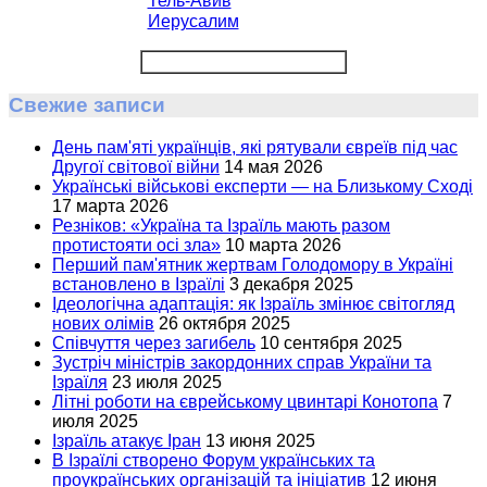
Тель-Авив
Иерусалим
Свежие записи
День пам'яті українців, які рятували євреїв під час
Другої світової війни
14 мая 2026
Українські військові експерти — на Близькому Сході
17 марта 2026
Резніков: «Україна та Ізраїль мають разом
протистояти осі зла»
10 марта 2026
Перший пам'ятник жертвам Голодомору в Україні
встановлено в Ізраїлі
3 декабря 2025
Ідеологічна адаптація: як Ізраїль змінює світогляд
нових олімів
26 октября 2025
Співчуття через загибель
10 сентября 2025
Зустріч міністрів закордонних справ України та
Ізраїля
23 июля 2025
Літні роботи на єврейському цвинтарі Конотопа
7
июля 2025
Ізраїль атакує Іран
13 июня 2025
В Ізраїлі створено Форум українських та
проукраїнських організацій та ініціатив
12 июня