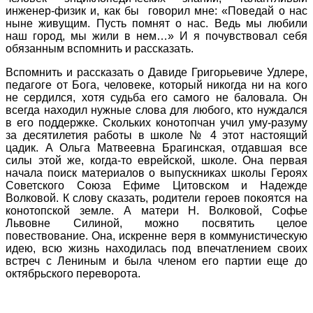
инженер-физик и, как бы говорил мне: «Поведай о нас
ныне живущим. Пусть помнят о нас. Ведь мы любили
наш город, мы жили в нем…» И я почувствовал себя
обязанным вспомнить и рассказать.
Вспомнить и рассказать о Давиде Григорьевиче Удлере,
педагоге от Бога, человеке, который никогда ни на кого
не сердился, хотя судьба его самого не баловала. Он
всегда находил нужные слова для любого, кто нуждался
в его поддержке. Скольких конотопчан учил уму-разуму
за десятилетия работы в школе № 4 этот настоящий
цадик. А Ольга Матвеевна Брагинская, отдавшая все
силы этой же, когда-то еврейской, школе. Она первая
начала поиск материалов о выпускниках школы Героях
Советского Союза Ефиме Цитовском и Надежде
Волковой. К слову сказать, родители героев покоятся на
конотопской земле. А матери Н. Волковой, Софье
Львовне Силиной, можно посвятить целое
повествование. Она, искренне веря в коммунистическую
идею, всю жизнь находилась под впечатлением своих
встреч с Лениным и была членом его партии еще до
октябрьского переворота.