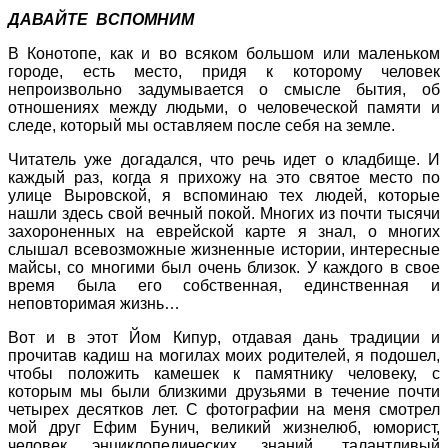
ДАВАЙТЕ ВСПОМНИМ
В Конотопе, как и во всяком большом или маленьком
городе, есть место, придя к которому человек
непроизвольно задумывается о смысле бытия, об
отношениях между людьми, о человеческой памяти и
следе, который мы оставляем после себя на земле.
Читатель уже догадался, что речь идет о кладбище. И
каждый раз, когда я прихожу на это святое место по
улице Выровской, я вспоминаю тех людей, которые
нашли здесь свой вечный покой. Многих из почти тысячи
захороненных на еврейской карте я знал, о многих
слышал всевозможные жизненные истории, интересные
майсы, со многими был очень близок. У каждого в свое
время была его собственная, единственная и
неповторимая жизнь…
Вот и в этот Йом Кипур, отдавая дань традиции и
прочитав кадиш на могилах моих родителей, я подошел,
чтобы положить камешек к памятнику человеку, с
которым мы были близкими друзьями в течение почти
четырех десятков лет. С фотографии на меня смотрел
мой друг Ефим Бунич, великий жизнелюб, юморист,
человек энциклопедических знаний, талантливый