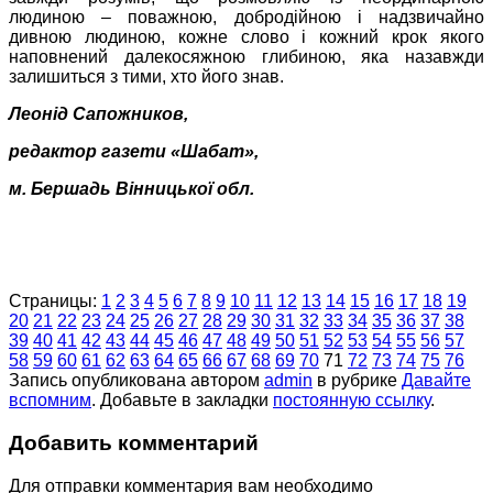
людиною – поважною, добродійною і надзвичайно
дивною людиною, кожне слово і кожний крок якого
наповнений далекосяжною глибиною, яка назавжди
залишиться з тими, хто його знав.
Леонід Сапожников,
редактор газети «Шабат»,
м. Бершадь Вінницької обл.
Страницы:
1
2
3
4
5
6
7
8
9
10
11
12
13
14
15
16
17
18
19
20
21
22
23
24
25
26
27
28
29
30
31
32
33
34
35
36
37
38
39
40
41
42
43
44
45
46
47
48
49
50
51
52
53
54
55
56
57
58
59
60
61
62
63
64
65
66
67
68
69
70
71
72
73
74
75
76
Запись опубликована автором
admin
в рубрике
Давайте
вспомним
. Добавьте в закладки
постоянную ссылку
.
Добавить комментарий
Для отправки комментария вам необходимо