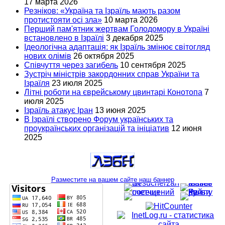
17 марта 2026
Резніков: «Україна та Ізраїль мають разом
протистояти осі зла»
10 марта 2026
Перший пам'ятник жертвам Голодомору в Україні
встановлено в Ізраїлі
3 декабря 2025
Ідеологічна адаптація: як Ізраїль змінює світогляд
нових олімів
26 октября 2025
Співчуття через загибель
10 сентября 2025
Зустріч міністрів закордонних справ України та
Ізраїля
23 июля 2025
Літні роботи на єврейському цвинтарі Конотопа
7
июля 2025
Ізраїль атакує Іран
13 июня 2025
В Ізраїлі створено Форум українських та
проукраїнських організацій та ініціатив
12 июня
2025
Разместите на вашем сайте наш баннер