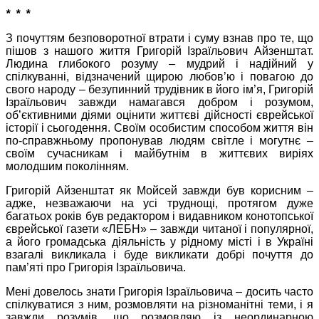
* * *
З почуттям безповоротної втрати і суму взнав про те, що
пішов з нашого життя Григорій Ізраїльович Айзенштат.
Людина глибокого розуму – мудрий і надійний у
спілкуванні, відзначений щирою любов’ю і повагою до
свого народу – безупинний трудівник в його ім’я, Григорій
Ізраїльович завжди намагався добром і розумом,
об’єктивними діями оцінити життєві дійсності єврейської
історії і сьогодення. Своїм особистим способом життя він
по-справжньому пропонував людям світле і могутнє –
своїм сучасникам і майбутнім в життєвих виріях
молодшим поколінням.
Григорій Айзенштат як Мойсей завжди був корисним –
адже, незважаючи на усі труднощі, протягом дуже
багатьох років був редактором і видавником конотопської
єврейської газети «ЛЕБН» – завжди читаної і популярної,
а його громадська діяльність у рідному місті і в Україні
взагалі викликала і буде викликати добрі почуття до
пам’яті про Григорія Ізраїльовича.
Мені довелось знати Григорія Ізраїльовича – досить часто
спілкуватися з ним, розмовляти на різноманітні теми, і я
завжди розумів, що розмовляю із неординарною