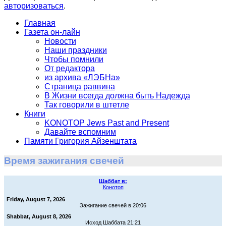
авторизоваться
.
Главная
Газета он-лайн
Новости
Наши праздники
Чтобы помнили
От редактора
из архива «ЛЭБНа»
Страница раввина
В Жизни всегда должна быть Надежда
Так говорили в штетле
Книги
KONOTOP Jews Past and Present
Давайте вспомним
Памяти Григория Айзенштата
Время зажигания свечей
Шаббат в:
Конотоп
Friday, August 7, 2026
Зажигание свечей в 20:06
Shabbat, August 8, 2026
Исход Шаббата 21:21