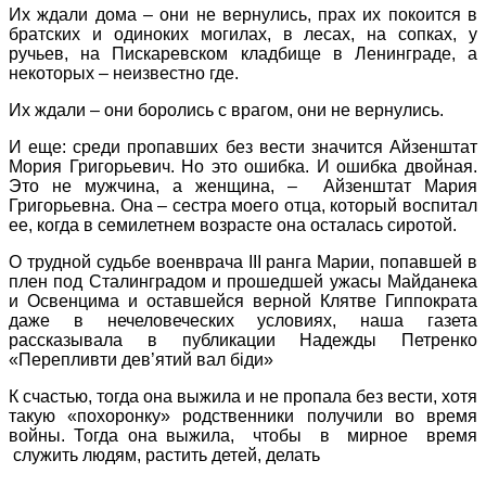
Их ждали дома – они не вернулись, прах их покоится в
братских и одиноких могилах, в лесах, на сопках, у
ручьев, на Пискаревском кладбище в Ленинграде, а
некоторых – неизвестно где.
Их ждали – они боролись с врагом, они не вернулись.
И еще: среди пропавших без вести значится Айзенштат
Мория Григорьевич. Но это ошибка. И ошибка двойная.
Это не мужчина, а женщина, – Айзенштат Мария
Григорьевна. Она – сестра моего отца, который воспитал
ее, когда в семилетнем возрасте она осталась сиротой.
О трудной судьбе военврача III ранга Марии, попавшей в
плен под Сталинградом и прошедшей ужасы Майданека
и Освенцима и оставшейся верной Клятве Гиппократа
даже в нечеловеческих условиях, наша газета
рассказывала в публикации Надежды Петренко
«Перепливти дев’ятий вал біди»
К счастью, тогда она выжила и не пропала без вести, хотя
такую «похоронку» родственники получили во время
войны. Тогда она выжила, чтобы в мирное время
служить людям, растить детей, делать