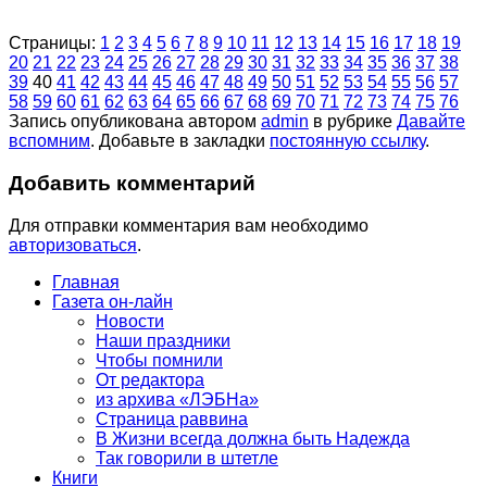
Страницы:
1
2
3
4
5
6
7
8
9
10
11
12
13
14
15
16
17
18
19
20
21
22
23
24
25
26
27
28
29
30
31
32
33
34
35
36
37
38
39
40
41
42
43
44
45
46
47
48
49
50
51
52
53
54
55
56
57
58
59
60
61
62
63
64
65
66
67
68
69
70
71
72
73
74
75
76
Запись опубликована автором
admin
в рубрике
Давайте
вспомним
. Добавьте в закладки
постоянную ссылку
.
Добавить комментарий
Для отправки комментария вам необходимо
авторизоваться
.
Главная
Газета он-лайн
Новости
Наши праздники
Чтобы помнили
От редактора
из архива «ЛЭБНа»
Страница раввина
В Жизни всегда должна быть Надежда
Так говорили в штетле
Книги