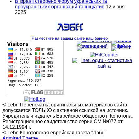
В Ізраїлі створено Форум українських та
проукраїнських організацій та ініціатив
12 июня
2025
Разместите на вашем сайте наш баннер
© Lebn Перепечатка оригинальных материалов сайта
допускается ТОЛЬКО с активной ссылкой на источник.
Учредитель и издатель Еврейское общество г. Конотопа.
Регистрационное свидетельство серии СМ №077 от
14.12.1994 г.
© Lebn Конотопская еврейская газета "Лэбн"
Admired Theme