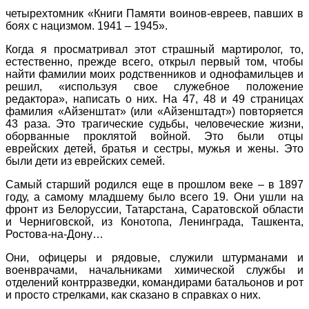
четырехтомник «Книги Памяти воинов-евреев, павших в
боях с нацизмом. 1941 – 1945».
Когда я просматривал этот страшный мартиролог, то,
естественно, прежде всего, открыл первый том, чтобы
найти фамилии моих родственников и однофамильцев и
решил, «используя свое служебное положение
редактора», написать о них. На 47, 48 и 49 страницах
фамилия «Айзенштат» (или «Айзенштадт») повторяется
43 раза. Это трагические судьбы, человеческие жизни,
оборванные проклятой войной. Это были отцы
еврейских детей, братья и сестры, мужья и жены. Это
были дети из еврейских семей.
Самый старший родился еще в прошлом веке – в 1897
году, а самому младшему было всего 19. Они ушли на
фронт из Белоруссии, Татарстана, Саратовской области
и Черниговской, из Конотопа, Ленинграда, Ташкента,
Ростова-на-Дону…
Они, офицеры и рядовые, служили штурманами и
военврачами, начальниками химической службы и
отделений контрразведки, командирами батальонов и рот
и просто стрелками, как сказано в справках о них.