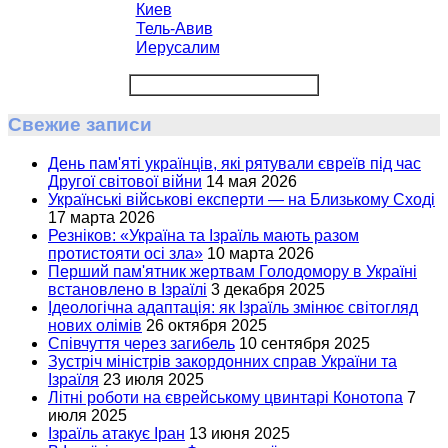
Киев
Тель-Авив
Иерусалим
Свежие записи
День пам'яті українців, які рятували євреїв під час
Другої світової війни
14 мая 2026
Українські військові експерти — на Близькому Сході
17 марта 2026
Резніков: «Україна та Ізраїль мають разом
протистояти осі зла»
10 марта 2026
Перший пам'ятник жертвам Голодомору в Україні
встановлено в Ізраїлі
3 декабря 2025
Ідеологічна адаптація: як Ізраїль змінює світогляд
нових олімів
26 октября 2025
Співчуття через загибель
10 сентября 2025
Зустріч міністрів закордонних справ України та
Ізраїля
23 июля 2025
Літні роботи на єврейському цвинтарі Конотопа
7
июля 2025
Ізраїль атакує Іран
13 июня 2025