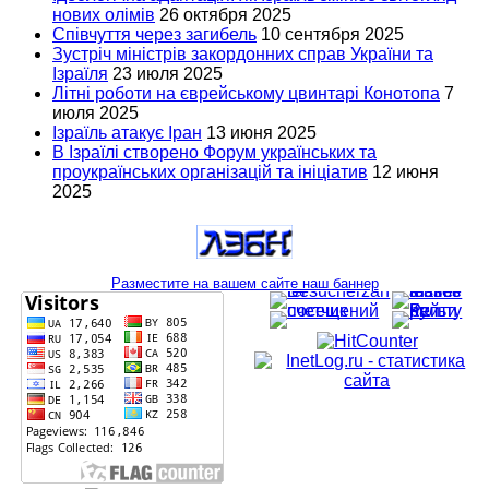
нових олімів
26 октября 2025
Співчуття через загибель
10 сентября 2025
Зустріч міністрів закордонних справ України та
Ізраїля
23 июля 2025
Літні роботи на єврейському цвинтарі Конотопа
7
июля 2025
Ізраїль атакує Іран
13 июня 2025
В Ізраїлі створено Форум українських та
проукраїнських організацій та ініціатив
12 июня
2025
Разместите на вашем сайте наш баннер