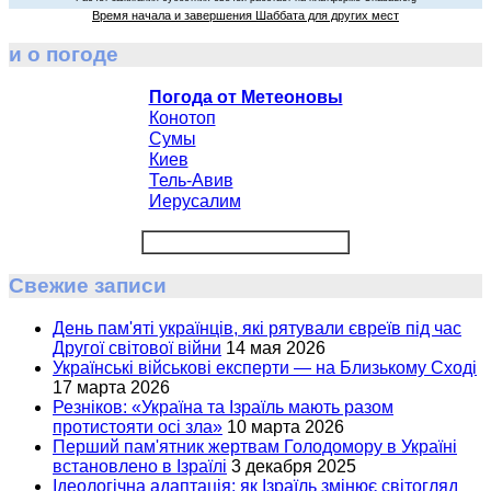
Время начала и завершения Шаббата для других мест
и о погоде
Погода от Метеоновы
Конотоп
Сумы
Киев
Тель-Авив
Иерусалим
Свежие записи
День пам'яті українців, які рятували євреїв під час
Другої світової війни
14 мая 2026
Українські військові експерти — на Близькому Сході
17 марта 2026
Резніков: «Україна та Ізраїль мають разом
протистояти осі зла»
10 марта 2026
Перший пам'ятник жертвам Голодомору в Україні
встановлено в Ізраїлі
3 декабря 2025
Ідеологічна адаптація: як Ізраїль змінює світогляд