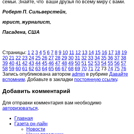
семьи. Знайте, что ваши друзья по всему миру с вами.
Роберт П. Сильверстейн
,
юрист, журналист,
Пасадена, США
Страницы:
1
2
3
4
5
6
7
8
9
10
11
12
13
14
15
16
17
18
19
20
21
22
23
24
25
26
27
28
29
30
31
32
33
34
35
36
37
38
39
40
41
42
43
44
45
46
47
48
49
50
51
52
53
54
55
56
57
58
59
60
61
62
63
64
65
66
67
68
69
70
71
72
73
74
75
76
Запись опубликована автором
admin
в рубрике
Давайте
вспомним
. Добавьте в закладки
постоянную ссылку
.
Добавить комментарий
Для отправки комментария вам необходимо
авторизоваться
.
Главная
Газета он-лайн
Новости