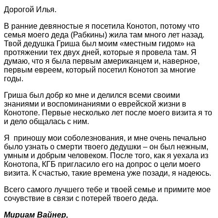
Дорогой Илья.
В ранние девяностые я посетила Конотоп, потому что
семья моего деда (Рабкины) жила там много лет назад.
Твой дедушка Гриша был моим «местным гидом» на
протяжении тех двух дней, которые я провела там. Я
думаю, что я была первым американцем и, наверное,
первым евреем, который посетил Конотоп за многие
годы.
Гриша был добр ко мне и делился всеми своими
знаниями и воспоминаниями о еврейской жизни в
Конотопе. Первые несколько лет после моего визита я то
и дело общалась с ним.
Я приношу мои соболезнования, и мне очень печально
было узнать о смерти твоего дедушки – он был нежным,
умным и добрым человеком. После того, как я уехала из
Конотопа, КГБ пригласило его на допрос о цели моего
визита. К счастью, такие времена уже позади, я надеюсь.
Всего самого лучшего тебе и твоей семье и примите мое
сочувствие в связи с потерей твоего деда.
Мириам Вайнер,