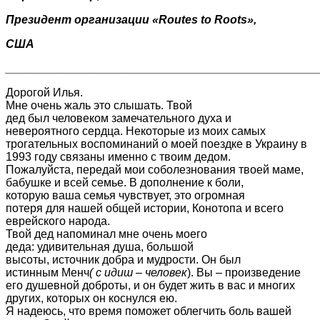
Президент организации «
Routes
to
Roots
»,
США
________________________________________________
Дорогой Илья.
Мне очень жаль это слышать. Твой
дед был человеком замечательного духа и
невероятного сердца. Некоторые из моих самых
трогательных воспоминаний о моей поездке в Украину в
1993 году связаны именно с твоим дедом.
Пожалуйста, передай мои соболезнования твоей маме,
бабушке и всей семье. В дополнение к боли,
которую ваша семья чувствует, это огромная
потеря для нашей общей истории, Конотопа и всего
еврейского народа.
Твой дед напоминал мне очень моего
деда: удивительная душа, большой
высоты, источник добра и мудрости. Он был
истинным Менч
( с идиш – человек
). Вы – произведение
его душевной доброты, и он будет жить в вас и многих
других, которых он коснулся ею.
Я надеюсь, что время поможет облегчить боль вашей