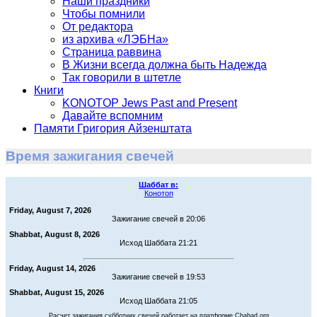
Наши праздники
Чтобы помнили
От редактора
из архива «ЛЭБНа»
Страница раввина
В Жизни всегда должна быть Надежда
Так говорили в штетле
Книги
KONOTOP Jews Past and Present
Давайте вспомним
Памяти Григория Айзенштата
Время зажигания свечей
Шаббат в:
Конотоп
Friday, August 7, 2026
Зажигание свечей в 20:06
Shabbat, August 8, 2026
Исход Шаббата 21:21
Friday, August 14, 2026
Зажигание свечей в 19:53
Shabbat, August 15, 2026
Исход Шаббата 21:05
Расчет зажигания субботних свечей работает на платформе Chabad.org