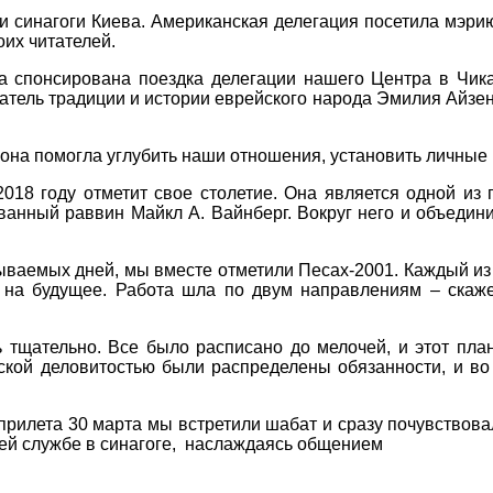
 синагоги Киева. Американская делегация посетила мэрию
их читателей.
 спонсирована поездка делегации нашего Центра в Чика
тель традиции и истории еврейского народа Эмилия Айзенш
она помогла углубить наши отношения, установить личные ко
2018 году отметит свое столетие. Она является одной из
анный раввин Майкл А. Вайнберг. Вокруг него и объедин
ываемых дней, мы вместе отметили Песах-2001. Каждый из 
 на будущее. Работа шла по двум направлениям – скаж
 тщательно. Все было расписано до мелочей, и этот пл
кой деловитостью были распределены обязанности, и во
прилета 30 марта мы встретили шабат и сразу почувствов
ней службе в синагоге, наслаждаясь общением