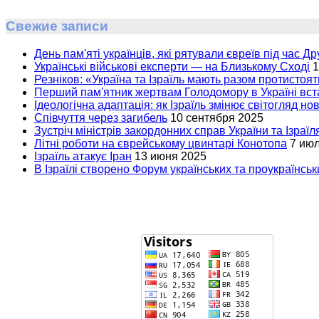
Свежие записи
День пам'яті українців, які рятували євреїв під час Др
Українські військові експерти — на Близькому Сході
1
Резніков: «Україна та Ізраїль мають разом протистоят
Перший пам'ятник жертвам Голодомору в Україні вста
Ідеологічна адаптація: як Ізраїль змінює світогляд но
Співчуття через загибель
10 сентября 2025
Зустріч міністрів закордонних справ України та Ізраїл
Літні роботи на єврейському цвинтарі Конотопа
7 ию
Ізраїль атакує Іран
13 июня 2025
В Ізраїлі створено Форум українських та проукраїнськи