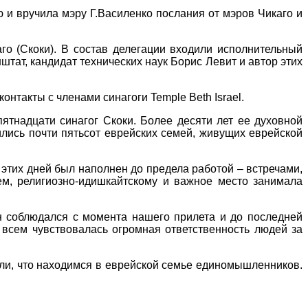
 и вручила мэру Г.Василенко послания от мэров Чикаго и
го (Скоки). В состав делегации входили исполнительный
тат, кандидат технических наук Борис Левит и автор этих
нтакты с членами синагоги Temple Beth Israel.
 пятнадцати синагог Скоки. Более десяти лет ее духовной
ились почти пятьсот еврейских семей, живущих еврейской
этих дней был наполнен до предела работой – встречами,
ем, религиозно-идишкайтскому и важное место занимала
ан соблюдался с момента нашего прилета и до последней
 всем чувствовалась огромная ответственность людей за
али, что находимся в еврейской семье единомышленников.