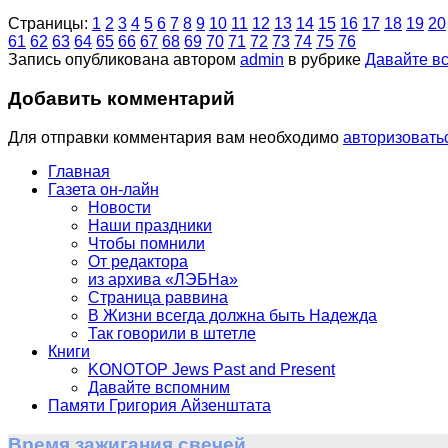
Страницы:
1
2
3
4
5
6
7
8
9
10
11
12
13
14
15
16
17
18
19
20
61
62
63
64
65
66
67
68
69
70
71
72
73
74
75
76
Запись опубликована автором
admin
в рубрике
Давайте в
Добавить комментарий
Для отправки комментария вам необходимо
авторизовать
Главная
Газета он-лайн
Новости
Наши праздники
Чтобы помнили
От редактора
из архива «ЛЭБНа»
Страница раввина
В Жизни всегда должна быть Надежда
Так говорили в штетле
Книги
KONOTOP Jews Past and Present
Давайте вспомним
Памяти Григория Айзенштата
Время зажигания свечей