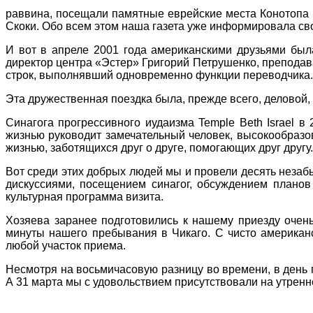
раввина, посещали памятные еврейские места Конотопа и
Скоки. Обо всем этом наша газета уже информировала сво
И вот в апреле 2001 года американскими друзьями была
директор центра «Эстер» Григорий Петрушенко, преподава
строк, выполнявший одновременно функции переводчика.
Эта дружественная поездка была, прежде всего, деловой, 
Синагога прогрессивного иудаизма Temple Beth Israel в 
жизнью руководит замечательный человек, высокообразов
жизнью, заботящихся друг о друге, помогающих друг другу.
Вот среди этих добрых людей мы и провели десять незаб
дискуссиями, посещением синагог, обсуждением планов
культурная программа визита.
Хозяева заранее подготовились к нашему приезду очень
минуты нашего пребывания в Чикаго. С чисто американс
любой участок приема.
Несмотря на восьмичасовую разницу во времени, в день 
А 31 марта мы с удовольствием присутствовали на утрен