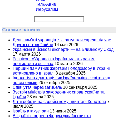
Тель-Авив
Иерусалим
Свежие записи
День пам'яті українців, які рятували євреїв під час
Другої світової війни
14 мая 2026
Українські військові експерти — на Близькому Сході
17 марта 2026
Резніков: «Україна та Ізраїль мають разом
протистояти осі зла»
10 марта 2026
Перший пам'ятник жертвам Голодомору в Україні
встановлено в Ізраїлі
3 декабря 2025
Ідеологічна адаптація: як Ізраїль змінює світогляд
нових олімів
26 октября 2025
Співчуття через загибель
10 сентября 2025
Зустріч міністрів закордонних справ України та
Ізраїля
23 июля 2025
Літні роботи на єврейському цвинтарі Конотопа
7
июля 2025
Ізраїль атакує Іран
13 июня 2025
В Ізраїлі створено Форум українських та