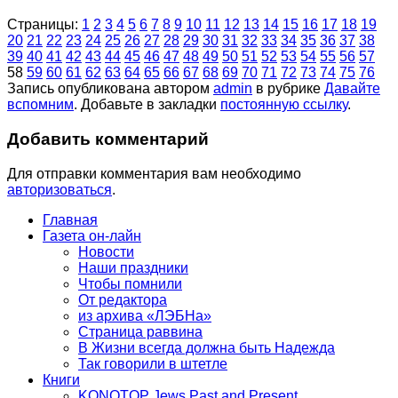
Страницы:
1
2
3
4
5
6
7
8
9
10
11
12
13
14
15
16
17
18
19
20
21
22
23
24
25
26
27
28
29
30
31
32
33
34
35
36
37
38
39
40
41
42
43
44
45
46
47
48
49
50
51
52
53
54
55
56
57
58
59
60
61
62
63
64
65
66
67
68
69
70
71
72
73
74
75
76
Запись опубликована автором
admin
в рубрике
Давайте
вспомним
. Добавьте в закладки
постоянную ссылку
.
Добавить комментарий
Для отправки комментария вам необходимо
авторизоваться
.
Главная
Газета он-лайн
Новости
Наши праздники
Чтобы помнили
От редактора
из архива «ЛЭБНа»
Страница раввина
В Жизни всегда должна быть Надежда
Так говорили в штетле
Книги
KONOTOP Jews Past and Present