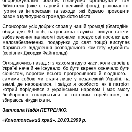
опоряджувальні роботи. Плануємо організувати там
бібліотеку (вже є гарний і великий фонд), різноманітні
гуртки за інтересами та заходи, які будемо проводити
разом з культурною громадськістю міста.
Спонсором усіх добрих справ у нашій громаді (благодійні
обіди для 90 осіб, патронажна служба, випуск газети,
забезпечення паливом і овочами, продуктові посилки для
малозабезпечених, подарунки до свят, тощо) виступає
Харківське відділення розподільчого комітету «Джойнт»
(керівник Джордж Файнгольд).
Оглядаючись назад, я з жахом згадую часи, коли євреїв в
Україні наче й не існувало, бо бути євреєм означало бути
сіоністом, ворогом всього прогресивного й людяного. І
самими собою ми стали лише у незалежній Україні, на
землі, де народилися, і звідки я особисто, як її патріот,
котрий поріднився з українським народом і має змогу
безборонно спілкуватися зі світовим єврейством, не
збираюсь нікуди їхати.
Записала Надія ПЕТРЕНКО,
«Конотопський край», 10.03.1999 р.