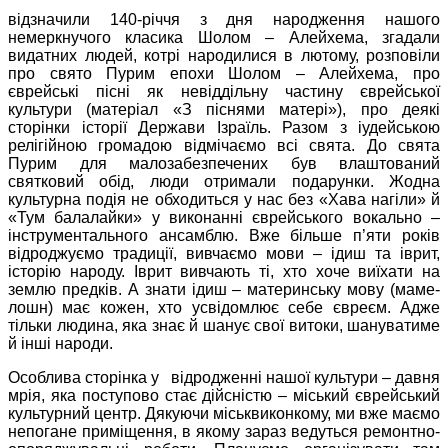
відзначили 140-річчя з дня народження нашого
немеркнучого класика Шолом – Алейхема, згадали
видатних людей, котрі народилися в лютому, розповіли
про свято Пурим епохи Шолом – Алейхема, про
єврейські пісні як невіддільну частину єврейської
культури (матеріал «З піснями матері»), про деякі
сторінки історії Держави Ізраїль. Разом з іудейською
релігійною громадою відмічаємо всі свята. До свята
Пурим для малозабезпечених був влаштований
святковий обід, люди отримали подарунки. Жодна
культурна подія не обходиться у нас без «Хава нагіли» й
«Тум балалайки» у виконанні єврейського вокально –
інструментального ансамблю. Вже більше п’яти років
відроджуємо традиції, вивчаємо мови – ідиш та іврит,
історію народу. Іврит вивчають ті, хто хоче виїхати на
землю предків. А знати ідиш – материнську мову (маме-
лошн) має кожен, хто усвідомлює себе євреєм. Адже
тільки людина, яка знає й шанує свої витоки, шануватиме
й інші народи.
Особлива сторінка у відродженні нашої культури – давня
мрія, яка поступово стає дійсністю – міський єврейський
культурний центр. Дякуючи міськвиконкому, ми вже маємо
непогане приміщення, в якому зараз ведуться ремонтно-