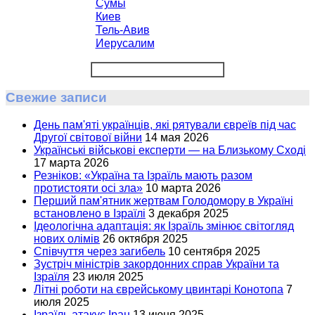
Сумы
Киев
Тель-Авив
Иерусалим
Свежие записи
День пам'яті українців, які рятували євреїв під час
Другої світової війни
14 мая 2026
Українські військові експерти — на Близькому Сході
17 марта 2026
Резніков: «Україна та Ізраїль мають разом
протистояти осі зла»
10 марта 2026
Перший пам'ятник жертвам Голодомору в Україні
встановлено в Ізраїлі
3 декабря 2025
Ідеологічна адаптація: як Ізраїль змінює світогляд
нових олімів
26 октября 2025
Співчуття через загибель
10 сентября 2025
Зустріч міністрів закордонних справ України та
Ізраїля
23 июля 2025
Літні роботи на єврейському цвинтарі Конотопа
7
июля 2025
Ізраїль атакує Іран
13 июня 2025