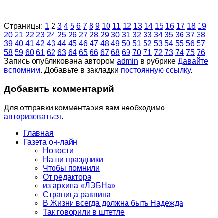
Страницы:
1
2
3
4
5
6
7
8
9
10
11
12
13
14
15
16
17
18
19
20
21
22
23
24
25
26
27
28
29
30
31
32
33
34
35
36
37
38
39
40
41
42
43
44
45
46
47
48
49
50
51
52
53
54
55
56
57
58
59
60
61
62
63
64
65
66
67
68
69
70
71
72
73
74
75
76
Запись опубликована автором
admin
в рубрике
Давайте
вспомним
. Добавьте в закладки
постоянную ссылку
.
Добавить комментарий
Для отправки комментария вам необходимо
авторизоваться
.
Главная
Газета он-лайн
Новости
Наши праздники
Чтобы помнили
От редактора
из архива «ЛЭБНа»
Страница раввина
В Жизни всегда должна быть Надежда
Так говорили в штетле