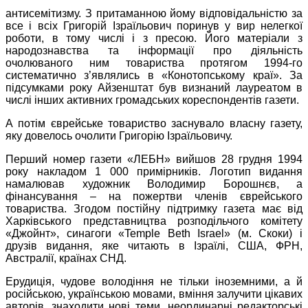
антисемітизму. З притаманною йому відповідальністю за
все і всіх Григорій Ізраїльович поринув у вир нелегкої
роботи, в тому числі і з пресою. Його матеріали з
народознавства та інформації про діяльність
очолюваного ним товариства протягом 1994-го
систематично з’являлись в «Конотопському краї». За
підсумками року Айзенштат був визнаний лауреатом в
числі інших активних громадських кореспондентів газети.
А потім єврейське товариство заснувало власну газету,
яку довелось очолити Григорію Ізраїльовичу.
Перший номер газети «ЛЕБН» вийшов 28 грудня 1994
року накладом 1 000 примірників. Логотип видання
намалював художник Володимир Борошнєв, а
фінансування – на пожертви членів єврейського
товариства. Згодом постійну підтримку газета має від
Харківського представництва розподільчого комітету
«Джойнт», синагоги «Temple Beth Israel» (м. Скоки) і
друзів видання, яке читають в Ізраїлі, США, ФРН,
Австралії, країнах СНД.
Ерудиція, чудове володіння не тільки іноземними, а й
російською, українською мовами, вміння залучити цікавих
авторів, знаходити нові теми, неординарні редакторські