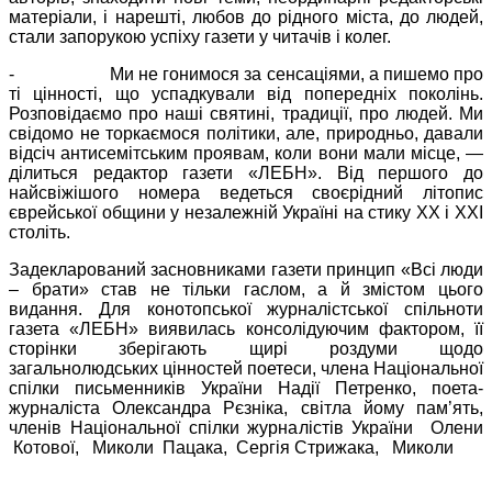
матеріали, і нарешті, любов до рідного міста, до людей,
стали запорукою успіху газети у читачів і колег.
- Ми не гонимося за сенсаціями, а пишемо про
ті цінності, що успадкували від попередніх поколінь.
Розповідаємо про наші святині, традиції, про людей. Ми
свідомо не торкаємося політики, але, природньо, давали
відсіч антисемітським проявам, коли вони мали місце, —
ділиться редактор газети «ЛЕБН». Від першого до
найсвіжішого номера ведеться своєрідний літопис
єврейської общини у незалежній Україні на стику ХХ і ХХI
століть.
Задекларований засновниками газети принцип «Всі люди
– брати» став не тільки гаслом, а й змістом цього
видання. Для конотопської журналістської спільноти
газета «ЛЕБН» виявилась консолідуючим фактором, її
сторінки зберігають щирі роздуми щодо
загальнолюдських цінностей поетеси, члена Національної
спілки письменників України Надії Петренко, поета-
журналіста Олександра Рєзніка, світла йому пам’ять,
членів Національної спілки журналістів України Олени
Котової, Миколи Пацака, Сергія Стрижака, Миколи