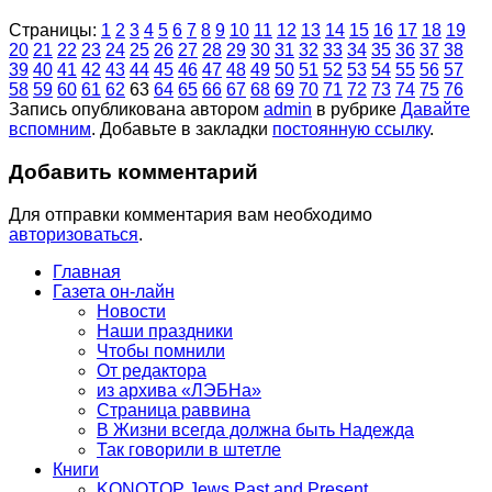
Страницы:
1
2
3
4
5
6
7
8
9
10
11
12
13
14
15
16
17
18
19
20
21
22
23
24
25
26
27
28
29
30
31
32
33
34
35
36
37
38
39
40
41
42
43
44
45
46
47
48
49
50
51
52
53
54
55
56
57
58
59
60
61
62
63
64
65
66
67
68
69
70
71
72
73
74
75
76
Запись опубликована автором
admin
в рубрике
Давайте
вспомним
. Добавьте в закладки
постоянную ссылку
.
Добавить комментарий
Для отправки комментария вам необходимо
авторизоваться
.
Главная
Газета он-лайн
Новости
Наши праздники
Чтобы помнили
От редактора
из архива «ЛЭБНа»
Страница раввина
В Жизни всегда должна быть Надежда
Так говорили в штетле
Книги
KONOTOP Jews Past and Present