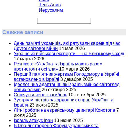
Тель-Авив
Иерусалим
Свежие записи
День пам'яті українців, які рятували євреїв під час
Другої світової війни
14 мая 2026
Українські військові експерти — на Близькому Сході
17 марта 2026
Резніков: «Україна та Ізраїль мають разом
протистояти осі зла»
10 марта 2026
Перший пам'ятник жертвам Голодомору в Україні
встановлено в Ізраїлі
3 декабря 2025
Ідеологічна адаптація: як Ізраїль змінює світогляд
нових олімів
26 октября 2025
Співчуття через загибель
10 сентября 2025
Зустріч міністрів закордонних справ України та
Ізраїля
23 июля 2025
Літні роботи на єврейському цвинтарі Конотопа
7
июля 2025
Ізраїль атакує Іран
13 июня 2025
В Ізраїлі створено Форум українських та