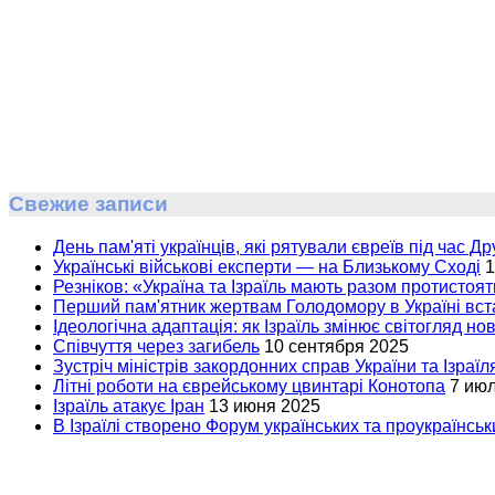
Свежие записи
День пам'яті українців, які рятували євреїв під час Др
Українські військові експерти — на Близькому Сході
1
Резніков: «Україна та Ізраїль мають разом протистоят
Перший пам'ятник жертвам Голодомору в Україні вста
Ідеологічна адаптація: як Ізраїль змінює світогляд но
Співчуття через загибель
10 сентября 2025
Зустріч міністрів закордонних справ України та Ізраїл
Літні роботи на єврейському цвинтарі Конотопа
7 ию
Ізраїль атакує Іран
13 июня 2025
В Ізраїлі створено Форум українських та проукраїнськи