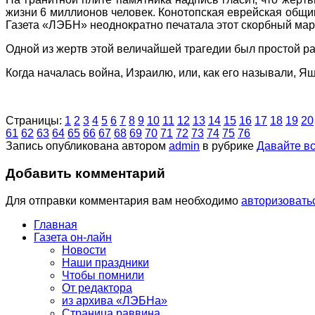
жизни 6 миллионов человек. Конотопская еврейская общин
Газета «ЛЭБН» неоднократно печатала этот скорбный мар
Одной из жертв этой величайшей трагедии был простой р
Когда началась война, Израилю, или, как его называли,
Страницы:
1
2
3
4
5
6
7
8
9
10
11
12
13
14
15
16
17
18
19
20
61
62
63
64
65
66
67
68
69
70
71
72
73
74
75
76
Запись опубликована автором
admin
в рубрике
Давайте в
Добавить комментарий
Для отправки комментария вам необходимо
авторизовать
Главная
Газета он-лайн
Новости
Наши праздники
Чтобы помнили
От редактора
из архива «ЛЭБНа»
Страница раввина