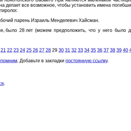
а делает все возможное, чтобы установить имена погибших
тиролог.
абочий парень Израиль Менделевич Хайсман.
 Яше, было 28 лет (можем предположить, что у него было 
21
22
23
24
25
26
27
28
29
30
31
32
33
34
35
36
37
38
39
40
спомним
. Добавьте в закладки
постоянную ссылку
.
ся
.