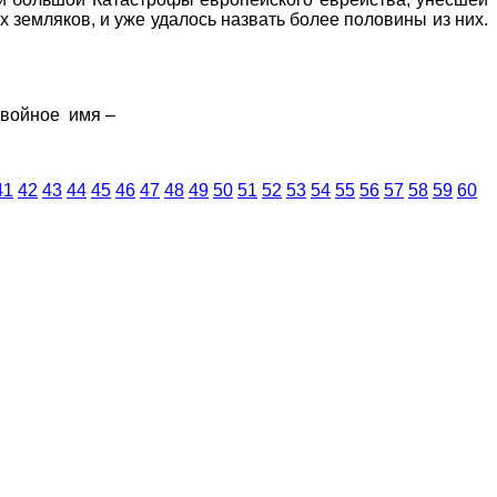
 земляков, и уже удалось назвать более половины из них.
двойное имя –
41
42
43
44
45
46
47
48
49
50
51
52
53
54
55
56
57
58
59
60