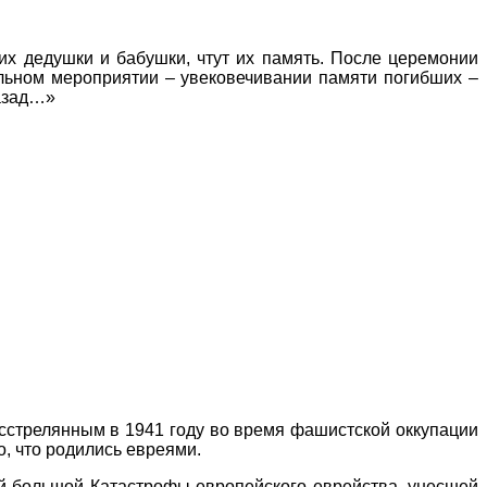
оих дедушки и бабушки, чтут их память. После церемонии
альном мероприятии – увековечивании памяти погибших –
назад…»
асстрелянным в 1941 году во время фашистской оккупации
о, что родились евреями.
ей большой Катастрофы европейского еврейства, унесшей