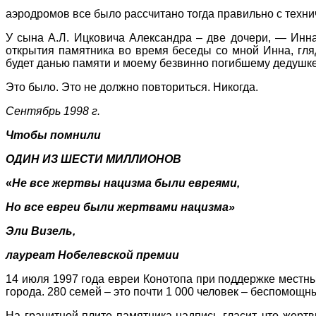
аэродромов все было рассчитано тогда правильно с технич
У сына А.Л. Ицковича Александра – две дочери, — Инна 
открытия памятника во время беседы со мной Инна, гля
будет данью памяти и моему безвинно погибшему дедушке,
Это было. Это не должно повториться. Никогда.
Сентябрь 1998 г.
Чтобы помнили
ОДИН ИЗ ШЕСТИ МИЛЛИОНОВ
«
Не все жертвы нацизма были евреями,
Но все евреи были жертвами нацизма»
Эли Визель,
лауреат Нобелевской премии
14 июля 1997 года евреи Конотопа при поддержке местны
города. 280 семей – это почти 1 000 человек – беспомощны
На гранитной плите памятника надпись гласит, что жер