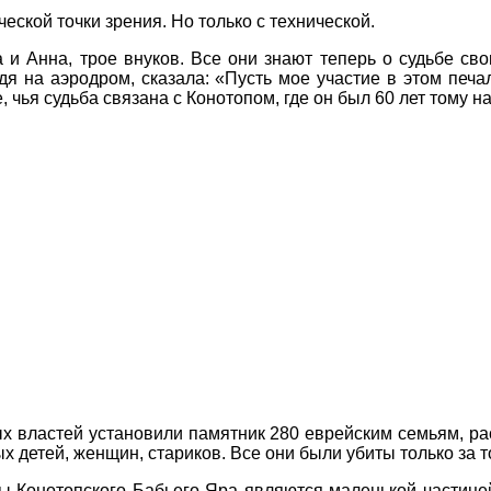
еской точки зрения. Но только с технической.
и Анна, трое внуков. Все они знают теперь о судьбе св
дя на аэродром, сказала: «Пусть мое участие в этом печ
 чья судьба связана с Конотопом, где он был 60 лет тому 
х властей установили памятник 280 еврейским семьям, р
х детей, женщин, стариков. Все они были убиты только за т
твы Конотопского Бабьего Яра являются маленькой частиц