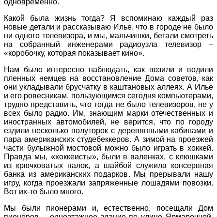
одновременно.
Какой была жизнь тогда? Я вспоминаю каждый раз
новые детали и рассказываю Илье, что в городе не было
ни одного телевизора, и мы, мальчишки, бегали смотреть
на собранный инженерами радиоузла телевизор –
«коробочку, которая показывает кино».
Нам было интересно наблюдать, как возили и водили
пленных немцев на восстановление Дома советов, как
они укладывали брусчатку в каштановых аллеях. А Илье
и его ровесникам, пользующимся сегодня компьютерами,
трудно представить, что тогда не было телевизоров, не у
всех было радио. Им, знающим марки отечественных и
иностранных автомобилей, не верится, что по городу
ездили несколько полуторок с деревянными кабинами и
пара американских студебеккеров. А зимой на проезжей
части булыжной мостовой можно было играть в хоккей.
Правда мы, «хоккеисты», были в валенках, с клюшками
из крючковатых палок, а шайбой служила консервная
банка из американских подарков. Мы прерывали нашу
игру, когда проезжали запряженные лошадями повозки.
Вот их-то было много.
Мы были пионерами и, естественно, посещали Дом
пионеров – одноэтажное здание по улице Ярмарочной,