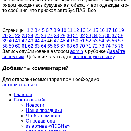
рядом находилась будущая автобаза. И вот однажды кто-
то сообщил, что приехал автобус ПАЗ. Все
Страницы:
1
2
3
4
5
6
7
8
9
10
11
12
13
14
15
16
17
18
19
20
21
22
23
24
25
26
27
28
29
30
31
32
33
34
35
36
37
38
39
40
41
42
43
44
45
46
47
48
49
50
51
52
53
54
55
56
57
58
59
60
61
62
63
64
65
66
67
68
69
70
71
72
73
74
75
76
Запись опубликована автором
admin
в рубрике
Давайте
вспомним
. Добавьте в закладки
постоянную ссылку
.
Добавить комментарий
Для отправки комментария вам необходимо
авторизоваться
.
Главная
Газета он-лайн
Новости
Наши праздники
Чтобы помнили
От редактора
из архива «ЛЭБНа»