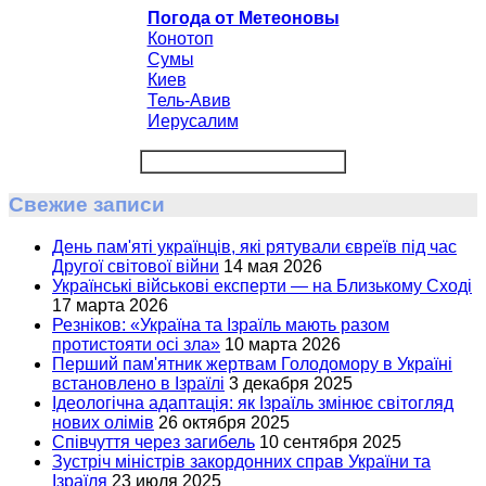
Погода от Метеоновы
Конотоп
Сумы
Киев
Тель-Авив
Иерусалим
Свежие записи
День пам'яті українців, які рятували євреїв під час
Другої світової війни
14 мая 2026
Українські військові експерти — на Близькому Сході
17 марта 2026
Резніков: «Україна та Ізраїль мають разом
протистояти осі зла»
10 марта 2026
Перший пам'ятник жертвам Голодомору в Україні
встановлено в Ізраїлі
3 декабря 2025
Ідеологічна адаптація: як Ізраїль змінює світогляд
нових олімів
26 октября 2025
Співчуття через загибель
10 сентября 2025
Зустріч міністрів закордонних справ України та
Ізраїля
23 июля 2025