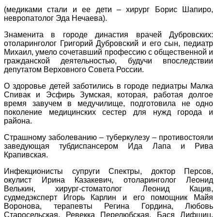
(медиками стали и ее дети – хирург Борис Шапиро,
невропатолог Эда Нечаева).
Знаменита в городе династия врачей Дубровских:
отоларинголог Григорий Дубровский и его сын, педиатр
Михаил, умело сочетавший профессию с общественной и
гражданской деятельностью, будучи впоследствии
депутатом Верховного Совета России.
О здоровье детей заботились в городе педиатры Малка
Спивак и Эсфирь Зумская, которая, работая долгое
время завучем в медучилище, подготовила не одно
поколение медицинских сестер для нужд города и
района.
Страшному заболеванию – туберкулезу – противостояли
заведующая тубдиспансером Ида Лапа и Рива
Крапивская.
Инфекционисты супруги Спектры, доктор Персов,
окулист Ирина Казакевич, отоларинголог Леонид
Велькин, хирург-стоматолог Леонид Кацив,
судмедэксперт Игорь Карлин и его помощник Майя
Воронова, терапевты Регина Гордина, Любовь
Старосельская, Ревекка Перелюбская, Бася Лифшиц,