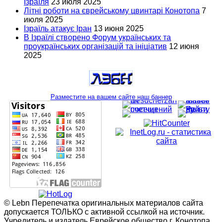
Ізраїля
23 июля 2025
Літні роботи на єврейському цвинтарі Конотопа
7
июля 2025
Ізраїль атакує Іран
13 июня 2025
В Ізраїлі створено Форум українських та
проукраїнських організацій та ініціатив
12 июня
2025
Разместите на вашем сайте наш баннер
© Lebn Перепечатка оригинальных материалов сайта
допускается ТОЛЬКО с активной ссылкой на источник.
Учредитель и издатель Еврейское общество г. Конотопа.