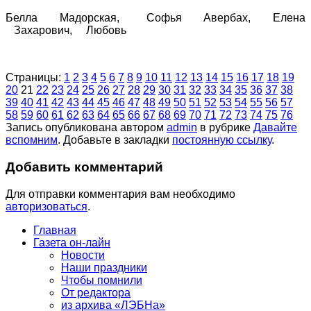
Белла Мадорская, Софья Авербах, Елена
Захарович, Любовь
Страницы:
1
2
3
4
5
6
7
8
9
10
11
12
13
14
15
16
17
18
19
20
21
22
23
24
25
26
27
28
29
30
31
32
33
34
35
36
37
38
39
40
41
42
43
44
45
46
47
48
49
50
51
52
53
54
55
56
57
58
59
60
61
62
63
64
65
66
67
68
69
70
71
72
73
74
75
76
Запись опубликована автором
admin
в рубрике
Давайте
вспомним
. Добавьте в закладки
постоянную ссылку
.
Добавить комментарий
Для отправки комментария вам необходимо
авторизоваться
.
Главная
Газета он-лайн
Новости
Наши праздники
Чтобы помнили
От редактора
из архива «ЛЭБНа»