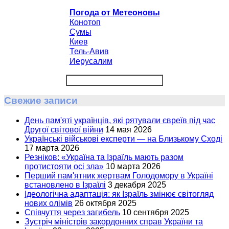
Погода от Метеоновы
Конотоп
Сумы
Киев
Тель-Авив
Иерусалим
Свежие записи
День пам'яті українців, які рятували євреїв під час
Другої світової війни
14 мая 2026
Українські військові експерти — на Близькому Сході
17 марта 2026
Резніков: «Україна та Ізраїль мають разом
протистояти осі зла»
10 марта 2026
Перший пам'ятник жертвам Голодомору в Україні
встановлено в Ізраїлі
3 декабря 2025
Ідеологічна адаптація: як Ізраїль змінює світогляд
нових олімів
26 октября 2025
Співчуття через загибель
10 сентября 2025
Зустріч міністрів закордонних справ України та