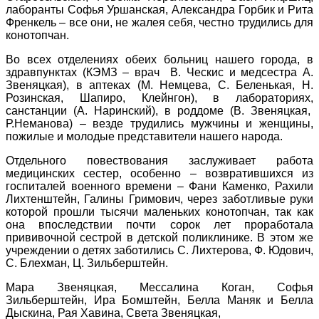
лаборанты Софья Уршанская, Александра Горбик и Рита
Френкель – все они, не жалея себя, честно трудились для
конотопчан.
Во всех отделениях обеих больниц нашего города, в
здравпунктах (КЭМЗ – врач В. Ческис и медсестра А.
Звеняцкая), в аптеках (М. Немцева, С. Беленькая, Н.
Розинская, Шапиро, Клейнгон), в лабораториях,
санстанции (А. Наринский), в роддоме (В. Звеняцкая,
Р.Неманова) – везде трудились мужчины и женщины,
пожилые и молодые представители нашего народа.
Отдельного повествования заслуживает работа
медицинских сестер, особенно – возвратившихся из
госпиталей военного времени – Фани Каменко, Рахили
Лихтенштейн, Галины Гримович, через заботливые руки
которой прошли тысячи маленьких конотопчан, так как
она впоследствии почти сорок лет проработала
прививочной сестрой в детской поликлинике. В этом же
учреждении о детях заботились С. Лихтерова, Ф. Юдович,
С. Блехман, Ц. Зильберштейн.
Мара Звеняцкая, Мессалина Коган, Софья
Зильберштейн, Ира Бомштейн, Белла Маняк и Белла
Дыскина, Рая Хавина, Света Звеняцкая,