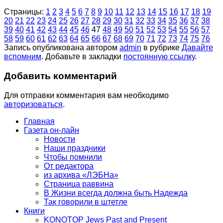
Страницы:
1
2
3
4
5
6
7
8
9
10
11
12
13
14
15
16
17
18
19
20
21
22
23
24
25
26
27
28
29
30
31
32
33
34
35
36
37
38
39
40
41
42
43
44
45
46
47
48
49
50
51
52
53
54
55
56
57
58
59
60
61
62
63
64
65
66
67
68
69
70
71
72
73
74
75
76
Запись опубликована автором
admin
в рубрике
Давайте
вспомним
. Добавьте в закладки
постоянную ссылку
.
Добавить комментарий
Для отправки комментария вам необходимо
авторизоваться
.
Главная
Газета он-лайн
Новости
Наши праздники
Чтобы помнили
От редактора
из архива «ЛЭБНа»
Страница раввина
В Жизни всегда должна быть Надежда
Так говорили в штетле
Книги
KONOTOP Jews Past and Present