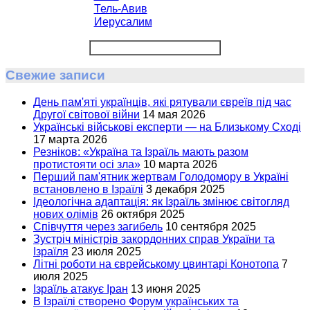
Тель-Авив
Иерусалим
Свежие записи
День пам'яті українців, які рятували євреїв під час
Другої світової війни
14 мая 2026
Українські військові експерти — на Близькому Сході
17 марта 2026
Резніков: «Україна та Ізраїль мають разом
протистояти осі зла»
10 марта 2026
Перший пам'ятник жертвам Голодомору в Україні
встановлено в Ізраїлі
3 декабря 2025
Ідеологічна адаптація: як Ізраїль змінює світогляд
нових олімів
26 октября 2025
Співчуття через загибель
10 сентября 2025
Зустріч міністрів закордонних справ України та
Ізраїля
23 июля 2025
Літні роботи на єврейському цвинтарі Конотопа
7
июля 2025
Ізраїль атакує Іран
13 июня 2025
В Ізраїлі створено Форум українських та