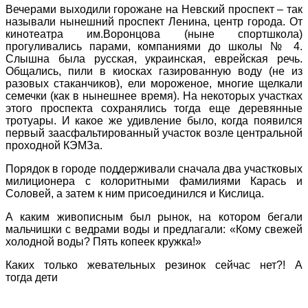
Вечерами выходили горожане на Невский проспект – так
называли нынешний проспект Ленина, центр города. От
кинотеатра им.Воронцова (ныне спортшкола)
прогуливались парами, компаниями до школы № 4.
Слышна была русская, украинская, еврейская речь.
Общались, пили в киосках газированную воду (не из
разовых стаканчиков), ели мороженое, многие щелкали
семечки (как в нынешнее время). На некоторых участках
этого проспекта сохранялись тогда еще деревянные
тротуары. И какое же удивление было, когда появился
первый заасфальтированный участок возле центральной
проходной КЭМЗа.
Порядок в городе поддерживали сначала два участковых
милиционера с колоритными фамилиями Карась и
Соловей, а затем к ним присоединился и Кислица.
А каким живописным был рынок, на котором бегали
мальчишки с ведрами воды и предлагали: «Кому свежей
холодной воды? Пять копеек кружка!»
Каких только жевательных резинок сейчас нет?! А
тогда дети