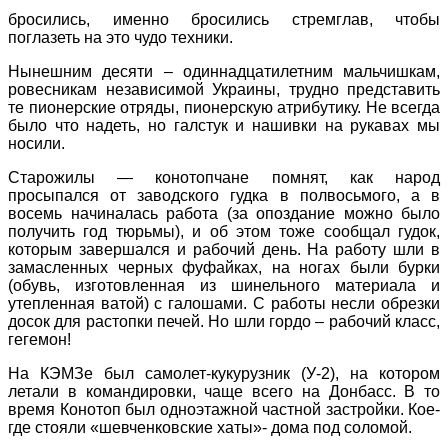
бросились, именно бросились стремглав, чтобы
поглазеть на это чудо техники.
Нынешним десяти – одиннадцатилетним мальчишкам,
ровесникам независимой Украины, трудно представить
те пионерские отряды, пионерскую атрибутику. Не всегда
было что надеть, но галстук и нашивки на рукавах мы
носили.
Старожилы — конотопчане помнят, как народ
просыпался от заводского гудка в полвосьмого, а в
восемь начиналась работа (за опоздание можно было
получить год тюрьмы), и об этом тоже сообщал гудок,
которым завершался и рабочий день. На работу шли в
замасленных черных фуфайках, на ногах были бурки
(обувь, изготовленная из шинельного материала и
утепленная ватой) с галошами. С работы несли обрезки
досок для растопки печей. Но шли гордо – рабочий класс,
гегемон!
На КЭМЗе был самолет-кукурузник (У-2), на котором
летали в командировки, чаще всего на Донбасс. В то
время Конотоп был одноэтажной частной застройки. Кое-
где стояли «шевченковские хаты»- дома под соломой.