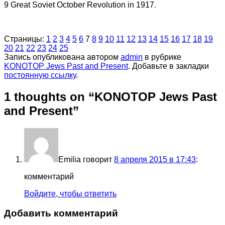
9 Great Soviet October Revolution in 1917.
Страницы:
1
2
3
4
5
6
7
8
9
10
11
12
13
14
15
16
17
18
19
20
21
22
23
24
25
Запись опубликована автором
admin
в рубрике
KONOTOP Jews Past and Present
. Добавьте в закладки
постоянную ссылку
.
1 thoughts on “
KONOTOP Jews Past
and Present
”
Emilia
говорит
8 апреля 2015 в 17:43
:
комментарий
Войдите, чтобы ответить
Добавить комментарий