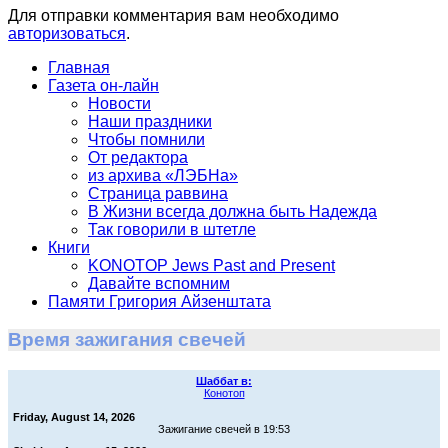
Для отправки комментария вам необходимо
авторизоваться
.
Главная
Газета он-лайн
Новости
Наши праздники
Чтобы помнили
От редактора
из архива «ЛЭБНа»
Страница раввина
В Жизни всегда должна быть Надежда
Так говорили в штетле
Книги
KONOTOP Jews Past and Present
Давайте вспомним
Памяти Григория Айзенштата
Время зажигания свечей
Шаббат в:
Конотоп
Friday, August 14, 2026
Зажигание свечей в 19:53