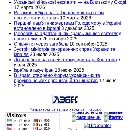
Українські військові експерти — на Близькому Сході
17 марта 2026
Резніков: «Україна та Ізраїль мають разом
протистояти осі зла»
10 марта 2026
Перший пам'ятник жертвам Голодомору в Україні
встановлено в Ізраїлі
3 декабря 2025
Ідеологічна адаптація: як Ізраїль змінює світогляд
нових олімів
26 октября 2025
Співчуття через загибель
10 сентября 2025
Зустріч міністрів закордонних справ України та
Ізраїля
23 июля 2025
Літні роботи на єврейському цвинтарі Конотопа
7
июля 2025
Ізраїль атакує Іран
13 июня 2025
В Ізраїлі створено Форум українських та
проукраїнських організацій та ініціатив
12 июня
2025
Разместите на вашем сайте наш баннер