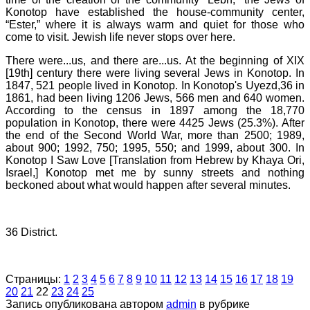
Konotop have established the house-community center,
“Ester,” where it is always warm and quiet for those who
come to visit. Jewish life never stops over here.
There were...us, and there are...us. At the beginning of XIX
[19th] century there were living several Jews in Konotop. In
1847, 521 people lived in Konotop. In Konotop's Uyezd,36 in
1861, had been living 1206 Jews, 566 men and 640 women.
According to the census in 1897 among the 18,770
population in Konotop, there were 4425 Jews (25.3%). After
the end of the Second World War, more than 2500; 1989,
about 900; 1992, 750; 1995, 550; and 1999, about 300. In
Konotop I Saw Love [Translation from Hebrew by Khaya Ori,
Israel,] Konotop met me by sunny streets and nothing
beckoned about what would happen after several minutes.
36 District.
Страницы:
1
2
3
4
5
6
7
8
9
10
11
12
13
14
15
16
17
18
19
20
21
22
23
24
25
Запись опубликована автором
admin
в рубрике