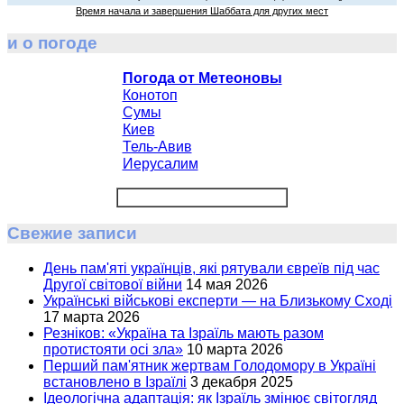
Время начала и завершения Шаббата для других мест
и о погоде
Погода от Метеоновы
Конотоп
Сумы
Киев
Тель-Авив
Иерусалим
Свежие записи
День пам'яті українців, які рятували євреїв під час
Другої світової війни
14 мая 2026
Українські військові експерти — на Близькому Сході
17 марта 2026
Резніков: «Україна та Ізраїль мають разом
протистояти осі зла»
10 марта 2026
Перший пам'ятник жертвам Голодомору в Україні
встановлено в Ізраїлі
3 декабря 2025
Ідеологічна адаптація: як Ізраїль змінює світогляд