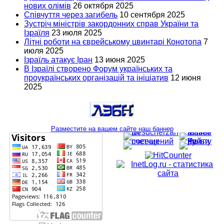
нових олімів
26 октября 2025
Співчуття через загибель
10 сентября 2025
Зустріч міністрів закордонних справ України та
Ізраїля
23 июля 2025
Літні роботи на єврейському цвинтарі Конотопа
7
июля 2025
Ізраїль атакує Іран
13 июня 2025
В Ізраїлі створено Форум українських та
проукраїнських організацій та ініціатив
12 июня
2025
Разместите на вашем сайте наш баннер