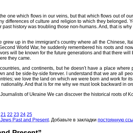
the one which flows in our veins, but that which flows out of ou
 any differences of culture and religion to which they belonged. 
ur past history was troubling those non-humans. And, that is why w
e grew up in the immigrant’s country where all the Chinese, I
the Second World War, he suddenly remembered his roots and no
ivors will be known for the future generations and that there will
ere they came.
ges, countries, and continents, but he doesn't have a place whe
n and be side-by-side forever. I understand that we are all peopl
ountries; we love the land on which we were born and work for its p
ir nationality. And that is for me why we must look backward in o
ournalists of Ukraine We can discover the historical roots of K
21
22
23
24
25
ews Past and Present
. Добавьте в закладки
постоянную ссы
nd Present
”