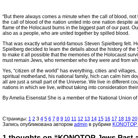
“But there always comes a minute when the call of blood, not 
the call of blood of the nation united into one nation despite
flame of the Holocaust burns in the biggest part of our past. O
also as a people, who are united together by spilled blood.
That was exactly what world-famous Steven Spielberg felt. H
Spielberg decided to learn the details about the history of 
to make it all possible that the memories of the Holocaust surv
must remain Jews, who remember who they were and from wh
Yes, “citizen of the world” has everything, cities and villa
spiritual motherland, his national family, hich can calm him dow
all are just a small part of the Universe. We live in different c
nations in which we live, without taking into consideration the
By Amelia Eisenstat She is a member of the National Union of J
Страницы:
1
2
3
4
5
6
7
8
9
10
11
12
13
14
15
16
17
18
19
20
Запись опубликована автором
admin
в рубрике
KONOTOP J
1 thoughts on “
KONOTOP Jews Past a