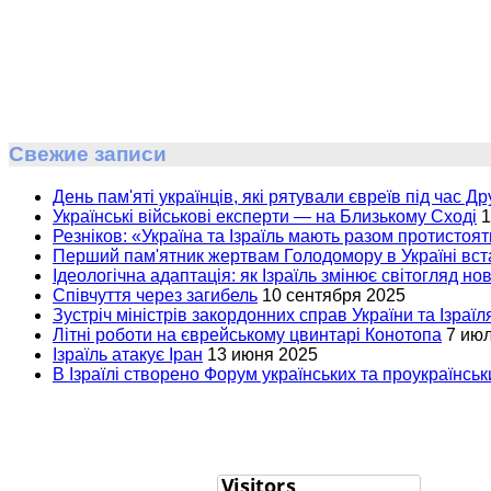
Свежие записи
День пам'яті українців, які рятували євреїв під час Др
Українські військові експерти — на Близькому Сході
1
Резніков: «Україна та Ізраїль мають разом протистоят
Перший пам'ятник жертвам Голодомору в Україні вста
Ідеологічна адаптація: як Ізраїль змінює світогляд но
Співчуття через загибель
10 сентября 2025
Зустріч міністрів закордонних справ України та Ізраїл
Літні роботи на єврейському цвинтарі Конотопа
7 ию
Ізраїль атакує Іран
13 июня 2025
В Ізраїлі створено Форум українських та проукраїнськи