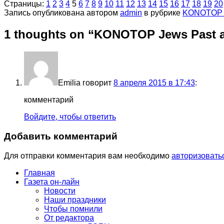
Страницы:
1
2
3
4
5
6
7
8
9
10
11
12
13
14
15
16
17
18
19
20
Запись опубликована автором
admin
в рубрике
KONOTOP J
1 thoughts on “
KONOTOP Jews Past a
Emilia
говорит
8 апреля 2015 в 17:43
:
комментарий
Войдите, чтобы ответить
Добавить комментарий
Для отправки комментария вам необходимо
авторизовать
Главная
Газета он-лайн
Новости
Наши праздники
Чтобы помнили
От редактора