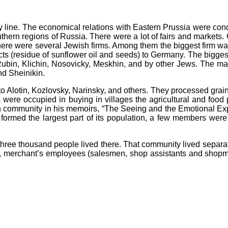
y line. The economical relations with Eastern Prussia were condu
outhern regions of Russia. There were a lot of fairs and markets.
 There were several Jewish firms. Among them the biggest firm 
ts (residue of sunflower oil and seeds) to Germany. The bigges
bin, Klichin, Nosovicky, Meskhin, and by other Jews. The maj
d Sheinikin.
to Alotin, Kozlovsky, Narinsky, and others. They processed grain,
ts were occupied in buying in villages the agricultural and foo
ish community in his memoirs, “The Seeing and the Emotional Exp
 formed the largest part of its population, a few members were
hree thousand people lived there. That community lived separat
rs, merchant’s employees (salesmen, shop assistants and shopme