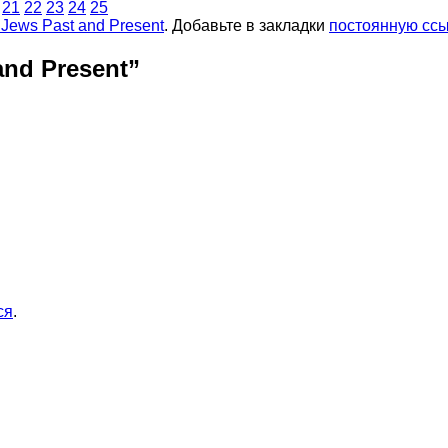
21
22
23
24
25
ews Past and Present
. Добавьте в закладки
постоянную ссы
nd Present
”
ся
.