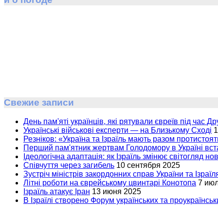
Свежие записи
День пам'яті українців, які рятували євреїв під час Др
Українські військові експерти — на Близькому Сході
1
Резніков: «Україна та Ізраїль мають разом протистоят
Перший пам'ятник жертвам Голодомору в Україні вста
Ідеологічна адаптація: як Ізраїль змінює світогляд но
Співчуття через загибель
10 сентября 2025
Зустріч міністрів закордонних справ України та Ізраїл
Літні роботи на єврейському цвинтарі Конотопа
7 ию
Ізраїль атакує Іран
13 июня 2025
В Ізраїлі створено Форум українських та проукраїнськи