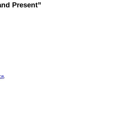
nd Present
”
ся
.