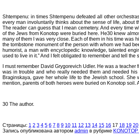
Shtempenu: in times Shtempenu defeated all other orchestras
every man involuntarily thinks about the sense of life, about
The reader can guess that I mean cemetery. And every time wh
of the Jews from Konotop were buried here. He30 knew almost 
many of them I was very close. Each of them in his time was h
the tombstone monument of the person with whom we had been fr
humorist, a man with encyclopedic knowledge, talented engin
used to live in it.” And I felt obligated to remember and tell the s
I must remember David Grygorevich Udler. He was a teacher fr
was in trouble and who really needed them and needed his 
Braginskaya, gave her whole life to the Jewish school. She 
mention, parents of both heroes were buried on Konotop soil. A
30 The author.
Страницы:
1
2
3
4
5
6
7
8
9
10
11
12
13
14
15
16
17
18
19
20
Запись опубликована автором
admin
в рубрике
KONOTOP J