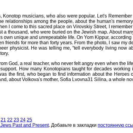
, Konotop musicians, who also were popular. Let's Remember I
 the relationships among the people, about the human's memory,
en I come to this sacred place on Virovskiy Street, I remember 
a thousand, who were buried on the Jewish map. About many of th
is own unique and unrepeatable life. On Yom Kippur, according to
iends for more than forty years. From the photo, I saw my dear
eer physicist. He was telling me, “tell everybody living now
tory.
om God, a real teacher, who never felt angry even when the li
support. How many Konotopians taught for decades working in
was the first, who began to find information about the Heroe
nd, about Volkova's mother, Sofia Lvovna31 Silina, a whole nove
21
22
23
24
25
ews Past and Present
. Добавьте в закладки
постоянную ссы