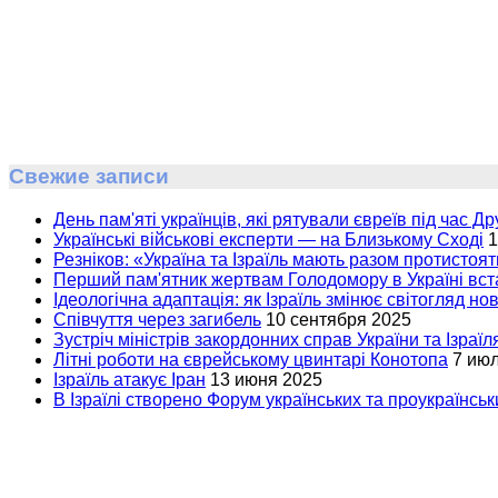
Свежие записи
День пам'яті українців, які рятували євреїв під час Др
Українські військові експерти — на Близькому Сході
1
Резніков: «Україна та Ізраїль мають разом протистоят
Перший пам'ятник жертвам Голодомору в Україні вста
Ідеологічна адаптація: як Ізраїль змінює світогляд но
Співчуття через загибель
10 сентября 2025
Зустріч міністрів закордонних справ України та Ізраїл
Літні роботи на єврейському цвинтарі Конотопа
7 ию
Ізраїль атакує Іран
13 июня 2025
В Ізраїлі створено Форум українських та проукраїнськи