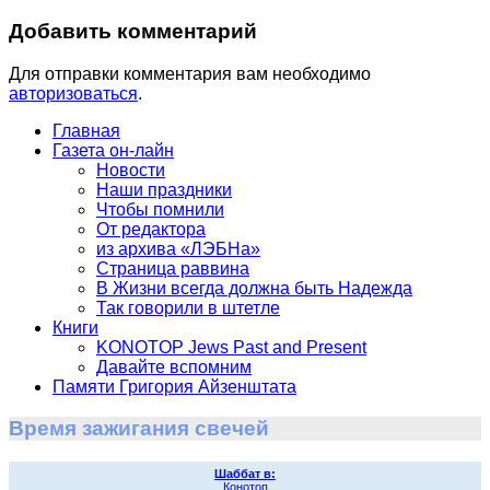
Добавить комментарий
Для отправки комментария вам необходимо
авторизоваться
.
Главная
Газета он-лайн
Новости
Наши праздники
Чтобы помнили
От редактора
из архива «ЛЭБНа»
Страница раввина
В Жизни всегда должна быть Надежда
Так говорили в штетле
Книги
KONOTOP Jews Past and Present
Давайте вспомним
Памяти Григория Айзенштата
Время зажигания свечей
Шаббат в:
Конотоп