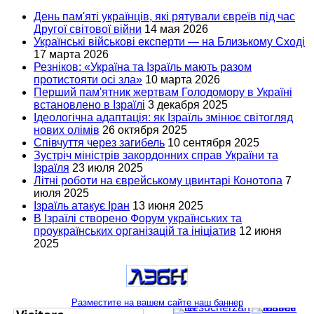
День пам'яті українців, які рятували євреїв під час
Другої світової війни
14 мая 2026
Українські військові експерти — на Близькому Сході
17 марта 2026
Резніков: «Україна та Ізраїль мають разом
протистояти осі зла»
10 марта 2026
Перший пам'ятник жертвам Голодомору в Україні
встановлено в Ізраїлі
3 декабря 2025
Ідеологічна адаптація: як Ізраїль змінює світогляд
нових олімів
26 октября 2025
Співчуття через загибель
10 сентября 2025
Зустріч міністрів закордонних справ України та
Ізраїля
23 июля 2025
Літні роботи на єврейському цвинтарі Конотопа
7
июля 2025
Ізраїль атакує Іран
13 июня 2025
В Ізраїлі створено Форум українських та
проукраїнських організацій та ініціатив
12 июня
2025
Разместите на вашем сайте наш баннер