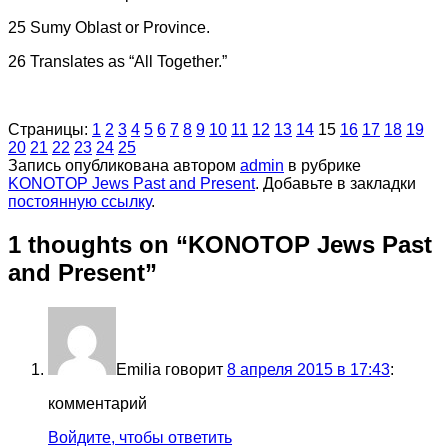
25 Sumy Oblast or Province.
26 Translates as “All Together.”
Страницы:
1
2
3
4
5
6
7
8
9
10
11
12
13
14
15
16
17
18
19
20
21
22
23
24
25
Запись опубликована автором
admin
в рубрике
KONOTOP Jews Past and Present
. Добавьте в закладки
постоянную ссылку
.
1 thoughts on “
KONOTOP Jews Past
and Present
”
Emilia
говорит
8 апреля 2015 в 17:43
:
комментарий
Войдите, чтобы ответить