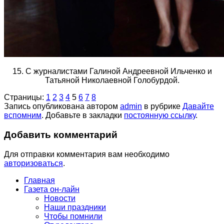
15. С журналистами Галиной Андреевной Ильченко и
Татьяной Николаевной Голобурдой.
Страницы:
1
2
3
4
5
6
7
8
Запись опубликована автором
admin
в рубрике
Давайте
вспомним
. Добавьте в закладки
постоянную ссылку
.
Добавить комментарий
Для отправки комментария вам необходимо
авторизоваться
.
Главная
Газета он-лайн
Новости
Наши праздники
Чтобы помнили