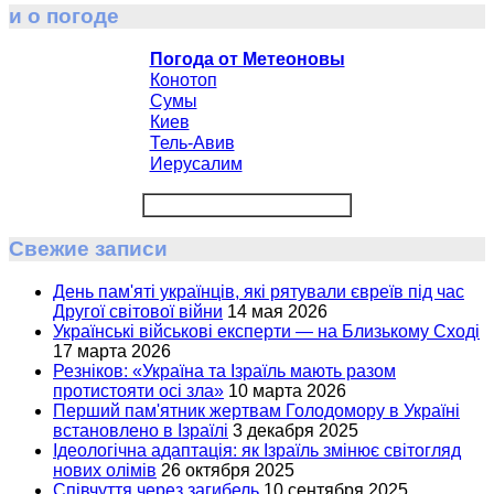
и о погоде
Погода от Метеоновы
Конотоп
Сумы
Киев
Тель-Авив
Иерусалим
Свежие записи
День пам'яті українців, які рятували євреїв під час
Другої світової війни
14 мая 2026
Українські військові експерти — на Близькому Сході
17 марта 2026
Резніков: «Україна та Ізраїль мають разом
протистояти осі зла»
10 марта 2026
Перший пам'ятник жертвам Голодомору в Україні
встановлено в Ізраїлі
3 декабря 2025
Ідеологічна адаптація: як Ізраїль змінює світогляд
нових олімів
26 октября 2025
Співчуття через загибель
10 сентября 2025