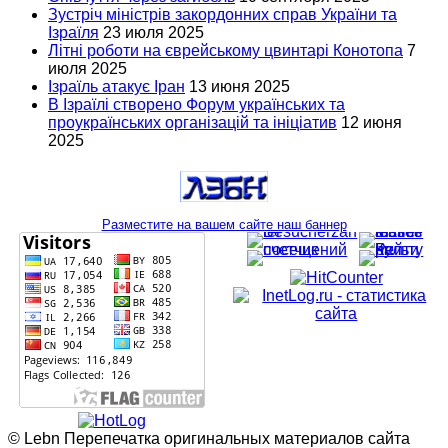
Зустріч міністрів закордонних справ України та
Ізраїля
23 июля 2025
Літні роботи на єврейському цвинтарі Конотопа
7
июля 2025
Ізраїль атакує Іран
13 июня 2025
В Ізраїлі створено Форум українських та
проукраїнських організацій та ініціатив
12 июня
2025
Разместите на вашем сайте наш баннер
© Lebn Перепечатка оригинальных материалов сайта