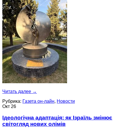
Читать далее
→
Рубрика:
Газета он-лайн
,
Новости
Окт
26
Ідеологічна адаптація: як Ізраїль змінює
світогляд нових олімів