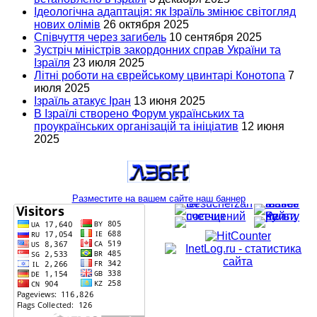
Ідеологічна адаптація: як Ізраїль змінює світогляд
нових олімів
26 октября 2025
Співчуття через загибель
10 сентября 2025
Зустріч міністрів закордонних справ України та
Ізраїля
23 июля 2025
Літні роботи на єврейському цвинтарі Конотопа
7
июля 2025
Ізраїль атакує Іран
13 июня 2025
В Ізраїлі створено Форум українських та
проукраїнських організацій та ініціатив
12 июня
2025
Разместите на вашем сайте наш баннер