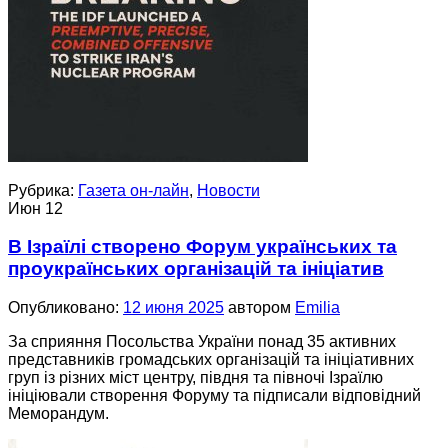
Рубрика:
Газета он-лайн
,
Новости
Июн
12
В Ізраїлі створено Форум українських та
проукраїнських організацій та ініціатив
Опубликовано:
12 июня 2025
автором
Emilia
За сприяння Посольства України понад 35 активних
представників громадських організацій та ініціативних
груп із різних міст центру, півдня та півночі Ізраїлю
ініціювали створення Форуму та підписали відповідний
Меморандум.