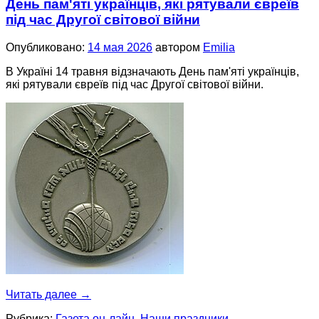
День пам'яті українців, які рятували євреїв
під час Другої світової війни
Опубликовано:
14 мая 2026
автором
Emilia
В Україні 14 травня відзначають День пам'яті українців,
які рятували євреїв під час Другої світової війни.
Читать далее
→
Рубрика:
Газета он-лайн
,
Наши праздники