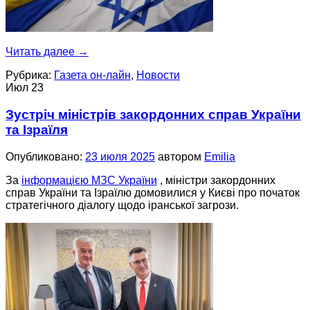
Читать далее
→
Рубрика:
Газета он-лайн
,
Новости
Июл
23
Зустріч міністрів закордонних справ України
та Ізраїля
Опубликовано:
23 июля 2025
автором
Emilia
За
інформацією МЗС України
, міністри закордонних
справ України та Ізраїлю домовилися у Києві про початок
стратегічного діалогу щодо іранської загрози.