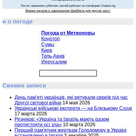
Расчет зажигания субботних свечей работает на платформе Chabad.org
Время начала и завершения Шаббата для других мест
и о погоде
Погода от Метеоновы
Конотоп
Сумы
Киев
Тель-Авив
Иерусалим
Свежие записи
День пам'яті українців, які рятували євреїв під час
Другої світової війни
14 мая 2026
Українські військові експерти — на Близькому Сході
17 марта 2026
Резніков: «Україна та Ізраїль мають разом
протистояти осі зла»
10 марта 2026
Перший пам'ятник жертвам Голодомору в Україні
встановлено в Ізраїлі
3 декабря 2025