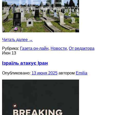
Читать далее
→
Рубрика:
Газета он-лайн
,
Новости
,
От редактора
Июн
13
Ізраїль атакує Іран
Опубликовано:
13 июня 2025
автором
Emilia