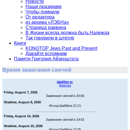
Новости
Наши праздники
Чтобы помнили
От редактора
из архива «ЛЭБНа»
Страница раввина
В Жизни всегда должна быть Надежда
Так говорили в штетле
Книги
KONOTOP Jews Past and Present
Давайте вспомним
Памяти Григория Айзенштата
Время зажигания свечей
Шаббат в:
Конотоп
Friday, August 7, 2026
Зажигание свечей в 20:06
Shabbat, August 8, 2026
Исход Шаббата 21:21
Friday, August 14, 2026
Зажигание свечей в 19:53
Shabbat, August 15, 2026
Исход Шаббата 21:05