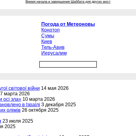
Время начала и завершения Шаббата для других мест
Погода от Метеоновы
Конотоп
Сумы
Киев
Тель-Авив
Иерусалим
угої світової війни
14 мая 2026
7 марта 2026
и осі зла»
10 марта 2026
новлено в Ізраїлі
3 декабря 2025
вих олімів
26 октября 2025
я
23 июля 2025
ля 2025