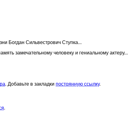
ни Богдан Сильвестрович Ступка...
память замечательному человеку и гениальному актеру...
ора
. Добавьте в закладки
постоянную ссылку
.
ся
.