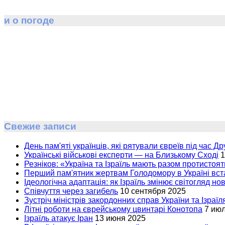
и о погоде
Свежие записи
День пам'яті українців, які рятували євреїв під час Др
Українські військові експерти — на Близькому Сході
1
Резніков: «Україна та Ізраїль мають разом протистоят
Перший пам'ятник жертвам Голодомору в Україні вста
Ідеологічна адаптація: як Ізраїль змінює світогляд но
Співчуття через загибель
10 сентября 2025
Зустріч міністрів закордонних справ України та Ізраїл
Літні роботи на єврейському цвинтарі Конотопа
7 ию
Ізраїль атакує Іран
13 июня 2025