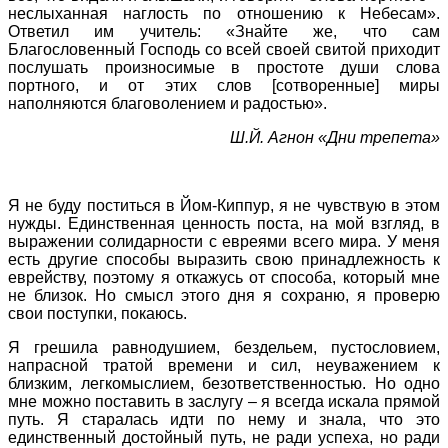
неслыханная наглость по отношению к Небесам».
Ответил им учитель: «Знайте же, что сам
Благословенный Господь со всей своей свитой приходит
послушать произносимые в простоте души слова
портного, и от этих слов [сотворенные] миры
наполняются благоволением и радостью».
Ш.Й. Агнон «Дни трепета»
Я не буду поститься в Йом-Киппур, я не чувствую в этом
нужды. Единственная ценность поста, на мой взгляд, в
выражении солидарности с евреями всего мира. У меня
есть другие способы выразить свою принадлежность к
еврейству, поэтому я откажусь от способа, который мне
не близок. Но смысл этого дня я сохраню, я проверю
свои поступки, покаюсь.
Я грешила равнодушием, бездельем, пустословием,
напрасной тратой времени и сил, неуважением к
близким, легкомыслием, безответственностью. Но одно
мне можно поставить в заслугу – я всегда искала прямой
путь. Я старалась идти по нему и знала, что это
единственный достойный путь, не ради успеха, но ради