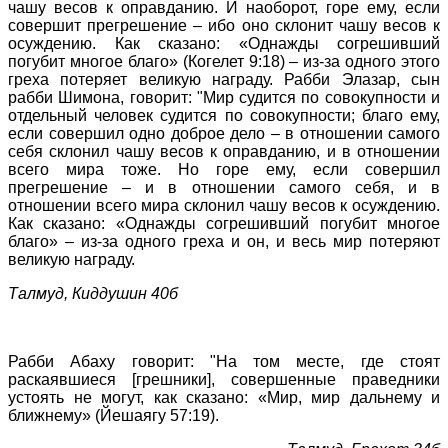
чашу весов к оправданию. И наоборот, горе ему, если
совершит прегрешение – ибо оно склонит чашу весов к
осуждению. Как сказано: «Однажды согрешивший
погубит многое благо» (Когелет 9:18) – из-за одного этого
греха потеряет великую награду. Рабби Элазар, сын
рабби Шимона, говорит: "Мир судится по совокупности и
отдельный человек судится по совокупности; благо ему,
если совершил одно доброе дело – в отношении самого
себя склонил чашу весов к оправданию, и в отношении
всего мира тоже. Но горе ему, если совершил
прегрешение – и в отношении самого себя, и в
отношении всего мира склонил чашу весов к осуждению.
Как сказано: «Однажды согрешивший погубит многое
благо» – из-за одного греха и он, и весь мир потеряют
великую награду.
Талмуд, Киддушин 40б
Рабби Абаху говорит: "На том месте, где стоят
раскаявшиеся [грешники], совершенные праведники
устоять не могут, как сказано: «Мир, мир дальнему и
ближнему» (Йешаягу 57:19).