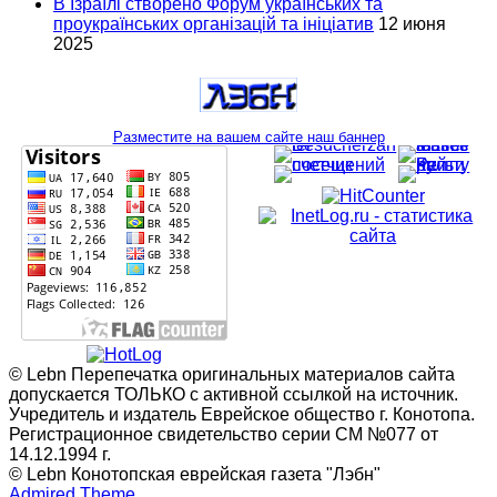
В Ізраїлі створено Форум українських та
проукраїнських організацій та ініціатив
12 июня
2025
Разместите на вашем сайте наш баннер
© Lebn Перепечатка оригинальных материалов сайта
допускается ТОЛЬКО с активной ссылкой на источник.
Учредитель и издатель Еврейское общество г. Конотопа.
Регистрационное свидетельство серии СМ №077 от
14.12.1994 г.
© Lebn Конотопская еврейская газета "Лэбн"
Admired Theme