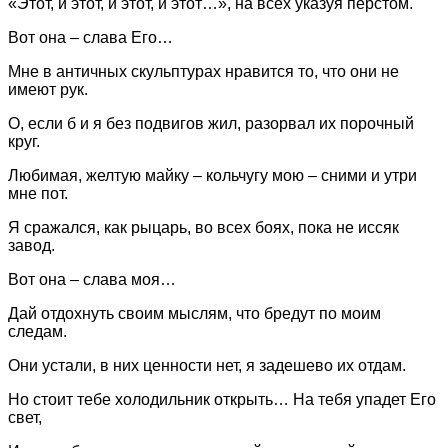
«Этот, и этот, и этот, и этот…», на всех указуя перстом.
Вот она – слава Его…
Мне в античных скульптурах нравится то, что они не
имеют рук.
О, если б и я без подвигов жил, разорвал их порочный
круг.
Любимая, желтую майку – кольчугу мою – сними и утри
мне пот.
Я сражался, как рыцарь, во всех боях, пока не иссяк
завод.
Вот она – слава моя…
Дай отдохнуть своим мыслям, что бредут по моим
следам.
Они устали, в них ценности нет, я задешево их отдам.
Но стоит тебе холодильник открыть… На тебя упадет Его
свет,