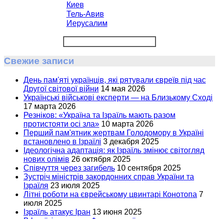
Киев
Тель-Авив
Иерусалим
Свежие записи
День пам'яті українців, які рятували євреїв під час
Другої світової війни
14 мая 2026
Українські військові експерти — на Близькому Сході
17 марта 2026
Резніков: «Україна та Ізраїль мають разом
протистояти осі зла»
10 марта 2026
Перший пам'ятник жертвам Голодомору в Україні
встановлено в Ізраїлі
3 декабря 2025
Ідеологічна адаптація: як Ізраїль змінює світогляд
нових олімів
26 октября 2025
Співчуття через загибель
10 сентября 2025
Зустріч міністрів закордонних справ України та
Ізраїля
23 июля 2025
Літні роботи на єврейському цвинтарі Конотопа
7
июля 2025
Ізраїль атакує Іран
13 июня 2025