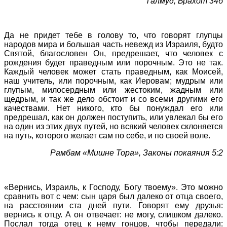
Талмуд, Брахот 34б
Да не придет тебе в голову то, что говорят глупцы
народов мира и большая часть невежд из Израиля, будто
Святой, благословен Он, предрешает, что человек с
рождения будет праведным или порочным. Это не так.
Каждый человек может стать праведным, как Моисей,
наш учитель, или порочным, как Иеровам; мудрым или
глупым, милосердным или жестоким, жадным или
щедрым, и так же дело обстоит и со всеми другими его
качествами. Нет никого, кто бы понуждал его или
предрешал, как он должен поступить, или увлекал бы его
на один из этих двух путей, но всякий человек склоняется
на путь, которого желает сам по себе, и по своей воле.
Рамбам «Мишне Тора», Законы покаяния 5:2
«Вернись, Израиль, к Господу, Богу твоему». Это можно
сравнить вот с чем: сын царя был далеко от отца своего,
на расстоянии ста дней пути. Говорят ему друзья:
вернись к отцу. А он отвечает: не могу, слишком далеко.
Послал тогда отец к нему гонцов, чтобы передали: