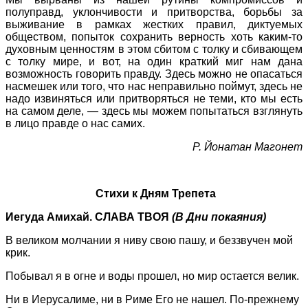
полуправд, уклончивости и притворства, борьбы за
выживание в рамках жестких правил, диктуемых
обществом, попыток сохранить верность хоть каким-то
духовным ценностям в этом сбитом с толку и сбивающем
с толку мире, и вот, на один краткий миг нам дана
возможность говорить правду. Здесь можно не опасаться
насмешек или того, что нас неправильно поймут, здесь не
надо извиняться или притворяться не теми, кто мы есть
на самом деле, — здесь мы можем попытаться взглянуть
в лицо правде о нас самих.
Р. Йонатан Магонет
Стихи к Дням Трепета
Иегуда Амихай. СЛАВА ТВОЯ
(В Дни покаяния)
В великом молчании я ниву свою пашу, и беззвучен мой
крик.
Побывал я в огне и воды прошел, но мир остается велик.
Ни в Иерусалиме, ни в Риме Его не нашел. По-прежнему