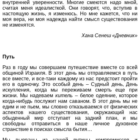
внутренней уверенности. Многие смеются надо мной,
считая меня идеалисткой. Они говорят, что, вступив в
настоящую жизнь, я изменюсь. Но мне кажется, что ни
моя вера, ни моя надежда найти смысл существования
не изменятся.
Хана Сенеш «Дневник»
Путь
Раз в году мы совершаем путешествие вместе со всей
общиной Израиля. В этот день мы отправляемся в путь
все вместе, и все-таки каждому из нас предстоит пройти
его в одиночку. Это особый день – Судный день, День
искупления, когда мы переживаем смерть еще при
жизни. Мы надеваем
китель
– белое одеяние, которое
когда-нибудь послужит нам саваном. В этот день мы не
едим и не пьем, мы словно отказываемся от физических
аспектов нашего существования, окружающий нас
обыденный мир отступает на задний план, и мы
свободны отправиться в наше личное духовное
странствие в поисках смысла бытия…
Мы вырваны из нашей рутины компромиссов и