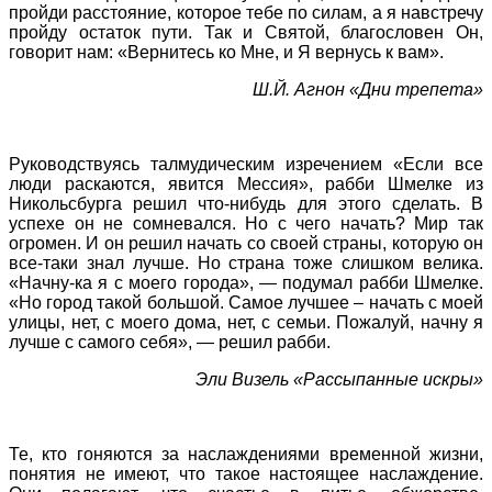
пройди расстояние, которое тебе по силам, а я навстречу
пройду остаток пути. Так и Святой, благословен Он,
говорит нам: «Вернитесь ко Мне, и Я вернусь к вам».
Ш.Й. Агнон «Дни трепета»
Руководствуясь талмудическим изречением «Если все
люди раскаются, явится Мессия», рабби Шмелке из
Никольсбурга решил что-нибудь для этого сделать. В
успехе он не сомневался. Но с чего начать? Мир так
огромен. И он решил начать со своей страны, которую он
все-таки знал лучше. Но страна тоже слишком велика.
«Начну-ка я с моего города», — подумал рабби Шмелке.
«Но город такой большой. Самое лучшее – начать с моей
улицы, нет, с моего дома, нет, с семьи. Пожалуй, начну я
лучше с самого себя», — решил рабби.
Эли Визель «Рассыпанные искры»
Те, кто гоняются за наслаждениями временной жизни,
понятия не имеют, что такое настоящее наслаждение.