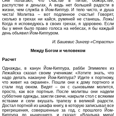
Они полагают, что счастье в питье, обжорстве,
распутстве и деньгах. А ведь нет большей радости в
жизни, чем служба в Йом-Киппур. И тело чисто, и душа
чиста! Молитва – вот подлинное счастье! Говорят,
сколько в грехах ни кайся, румяней не станешь. Ложь!
Когда я исповедуюсь в своих грехах, я здоровею. Если
бы у меня было право голоса на небесах, я бы каждый
день объявил Йом-Киппуром.
И. Башевис Зингер «Страсти»
Между Богом и человеком
Расчет
Однажды, в канун Йом-Киппура, рабби Элимелех из
Лежайска сказал своим ученикам: «Хотите знать, что
надо делать накануне Йом-Киппура? Идите к портному,
что живет на окраине». Пошли они к дому портного и
стали под окном. Видят – он с сыновьями молится,
просто, как все портные. После молитвы они надели
субботние одежды, зажгли свечи, накрыли стол с всякими
яствами и сели вкушать трапезу в великой радости.
Достал портной из шкафа книгу, в которую записывал все
прегрешения, совершенные за год, с прошлого Йом-
Киппура до нынешнего, и сказал: «Владыка мира!