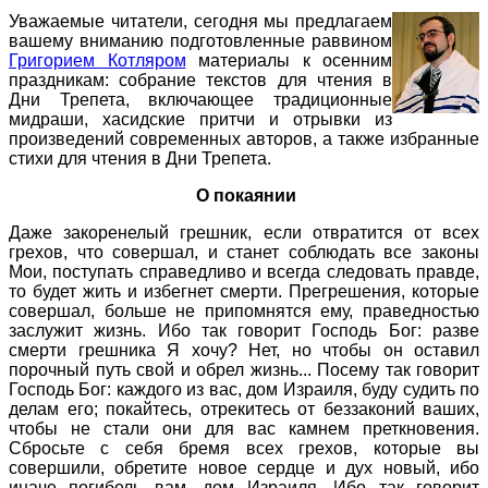
Уважаемые читатели, сегодня мы предлагаем
вашему вниманию подготовленные раввином
Григорием Котляром
материалы к осенним
праздникам: собрание текстов для чтения в
Дни Трепета, включающее традиционные
мидраши, хасидские притчи и отрывки из
произведений современных авторов, а также избранные
стихи для чтения в Дни Трепета.
О покаянии
Даже закоренелый грешник, если отвратится от всех
грехов, что совершал, и станет соблюдать все законы
Мои, поступать справедливо и всегда следовать правде,
то будет жить и избегнет смерти. Прегрешения, которые
совершал, больше не припомнятся ему, праведностью
заслужит жизнь. Ибо так говорит Господь Бог: разве
смерти грешника Я хочу? Нет, но чтобы он оставил
порочный путь свой и обрел жизнь... Посему так говорит
Господь Бог: каждого из вас, дом Израиля, буду судить по
делам его; покайтесь, отрекитесь от беззаконий ваших,
чтобы не стали они для вас камнем преткновения.
Сбросьте с себя бремя всех грехов, которые вы
совершили, обретите новое сердце и дух новый, ибо
иначе погибель вам, дом Израиля. Ибо так говорит