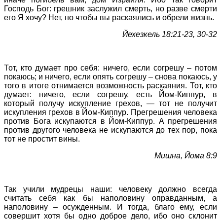
Господь Бог: грешник заслужил смерть, но разве смерти
его Я хочу? Нет, но чтобы вы раскаялись и обрели жизнь.
Йехезкель 18:21-23, 30-32
Тот, кто думает про себя: ничего, если согрешу – потом
покаюсь; и ничего, если опять согрешу – снова покаюсь, у
того в итоге отнимается возможность раскаяния. Тот, кто
думает: ничего, если согрешу, есть Йом-Киппур, в
который получу искупление грехов, — тот не получит
искупления грехов в Йом-Киппур. Прегрешения человека
против Бога искупаются в Йом-Киппур. А прегрешения
против другого человека не искупаются до тех пор, пока
тот не простит вины.
Мишна, Йома 8:9
Так учили мудрецы наши: человеку должно всегда
считать себя как бы наполовину оправданным, а
наполовину – осужденным. И тогда, благо ему, если
совершит хотя бы одно доброе дело, ибо оно склонит