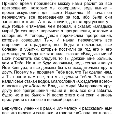
Пришло время произвести между нами расчет за все
прегрешения, которые мы совершили, ведь нынче –
время искупления для всего Израиля». И начал он
перечислять все прегрешения за год, ибо были они
записаны в книге. А когда кончил, достал другую книгу –
еще толще и тяжелее, чем первая, и сказал: «Владыка
мира! До сих пор я перечислял прегрешения, которые я
совершил. А теперь, давай перечислим прегрешения,
которые совершил Ты». И начал перечислять все
огорчения и страдания, все беды и несчастья, все
болезни и убытки, которые постигли за год его и его
домочадцев. Когда же закончил, сказал: «Владыка мира!
Если посчитать как следует, то Ты должен мне больше,
чем я Тебе. Но я не буду мелочным, ведь сегодня канун
Йом-Киппура, и все должны быть снисходительны друг к
другу. Посему мы прощаем Тебе все, что Ты сделал нам,
а Ты прости нам все, что мы сделали Тебе». Затем он
налил себе стакан водки, благословил «Создателя всего»
и воскликнул:
«Лехаим
, Владыка мира! Мы прощаем друг
другу все прегрешения –наши и Твои, все они забыты,
будто их и не было!» И после этого они сели и вновь
приступили к трапезе в великой радости.
Вернулись ученики к рабби Элимелеху и рассказали ему
все, что видели и слышали, и говорят: «Слова портного –