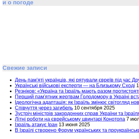
и о погоде
Свежие записи
День пам'яті українців, які рятували євреїв під час Др
Українські військові експерти — на Близькому Сході
1
Резніков: «Україна та Ізраїль мають разом протистоят
Перший пам'ятник жертвам Голодомору в Україні вста
Ідеологічна адаптація: як Ізраїль змінює світогляд но
Співчуття через загибель
10 сентября 2025
Зустріч міністрів закордонних справ України та Ізраїл
Літні роботи на єврейському цвинтарі Конотопа
7 ию
Ізраїль атакує Іран
13 июня 2025
В Ізраїлі створено Форум українських та проукраїнськи