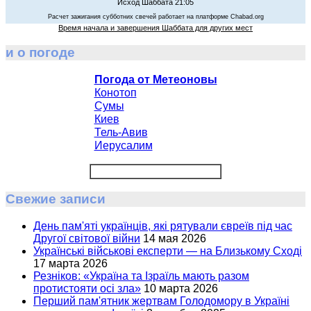
Исход Шаббата 21:05
Расчет зажигания субботних свечей работает на платформе Chabad.org
Время начала и завершения Шаббата для других мест
и о погоде
Погода от Метеоновы
Конотоп
Сумы
Киев
Тель-Авив
Иерусалим
Свежие записи
День пам'яті українців, які рятували євреїв під час
Другої світової війни
14 мая 2026
Українські військові експерти — на Близькому Сході
17 марта 2026
Резніков: «Україна та Ізраїль мають разом
протистояти осі зла»
10 марта 2026
Перший пам'ятник жертвам Голодомору в Україні