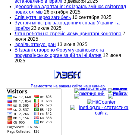
встановлено в Ізраїлі
3 декабря 2025
Ідеологічна адаптація: як Ізраїль змінює світогляд
нових олімів
26 октября 2025
Співчуття через загибель
10 сентября 2025
Зустріч міністрів закордонних справ України та
Ізраїля
23 июля 2025
Літні роботи на єврейському цвинтарі Конотопа
7
июля 2025
Ізраїль атакує Іран
13 июня 2025
В Ізраїлі створено Форум українських та
проукраїнських організацій та ініціатив
12 июня
2025
Разместите на вашем сайте наш баннер