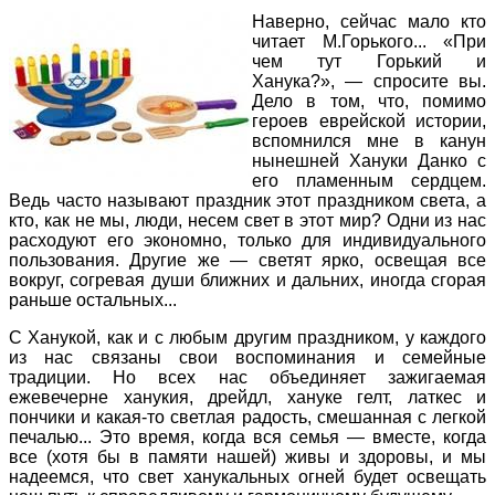
Наверно, сейчас мало кто
читает М.Горького... «При
чем тут Горький и
Ханука?», — спросите вы.
Дело в том, что, помимо
героев еврейской истории,
вспомнился мне в канун
нынешней Хануки Данко с
его пламенным сердцем.
Ведь часто называют праздник этот праздником света, а
кто, как не мы, люди, несем свет в этот мир? Одни из нас
расходуют его экономно, только для индивидуального
пользования. Другие же — светят ярко, освещая все
вокруг, согревая души ближних и дальних, иногда сгорая
раньше остальных...
С Ханукой, как и с любым другим праздником, у каждого
из нас связаны свои воспоминания и семейные
традиции. Но всех нас объединяет зажигаемая
ежевечерне ханукия, дрейдл, хануке гелт, латкес и
пончики и какая-то светлая радость, смешанная с легкой
печалью... Это время, когда вся семья — вместе, когда
все (хотя бы в памяти нашей) живы и здоровы, и мы
надеемся, что свет ханукальных огней будет освещать