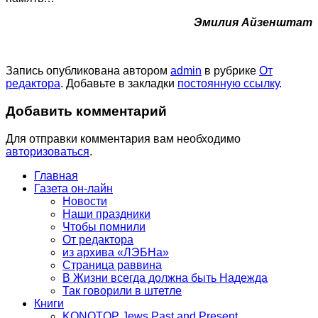
Эмилия Айзенштат
Запись опубликована автором
admin
в рубрике
От
редактора
. Добавьте в закладки
постоянную ссылку
.
Добавить комментарий
Для отправки комментария вам необходимо
авторизоваться
.
Главная
Газета он-лайн
Новости
Наши праздники
Чтобы помнили
От редактора
из архива «ЛЭБНа»
Страница раввина
В Жизни всегда должна быть Надежда
Так говорили в штетле
Книги
KONOTOP Jews Past and Present