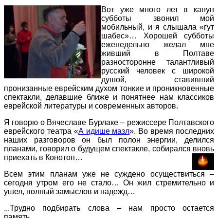
Вот уже много лет в канун
субботы звонил мой
мобильный, и я слышала «гут
шабес»… Хорошей субботы
еженедельно желал мне
живший в Полтаве
разносторонне талантливый
русский человек с широкой
душой, ставивший
пронизанные еврейским духом тонкие и проникновенные
спектакли, делавшие ближе и понятнее нам классиков
еврейской литературы и современных авторов.
Я говорю о Вячеславе Бурлаке – режиссере Полтавского
еврейского театра «
А идише мазл
». Во время последних
наших разговоров он был полон энергии, делился
планами, говорил о будущем спектакле, собирался вновь
приехать в Конотоп…
Всем этим планам уже не суждено осуществиться –
сегодня утром его не стало… Он жил стремительно и
ушел, полный замыслов и надежд…
...Трудно подбирать слова – нам просто остается
память…