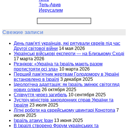
Тель-Авив
Иерусалим
Свежие записи
День пам'яті українців, які рятували євреїв під час
Другої світової війни
14 мая 2026
Українські військові експерти — на Близькому Сході
17 марта 2026
Резніков: «Україна та Ізраїль мають разом
протистояти осі зла»
10 марта 2026
Перший пам'ятник жертвам Голодомору в Україні
встановлено в Ізраїлі
3 декабря 2025
Ідеологічна адаптація: як Ізраїль змінює світогляд
нових олімів
26 октября 2025
Співчуття через загибель
10 сентября 2025
Зустріч міністрів закордонних справ України та
Ізраїля
23 июля 2025
Літні роботи на єврейському цвинтарі Конотопа
7
июля 2025
Ізраїль атакує Іран
13 июня 2025
В Ізраїлі створено Форум українських та