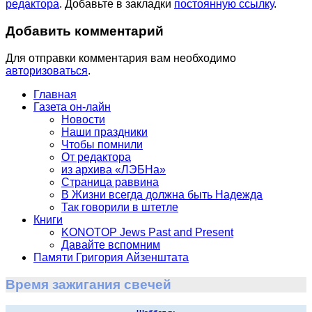
редактора
. Добавьте в закладки
постоянную ссылку
.
Добавить комментарий
Для отправки комментария вам необходимо
авторизоваться
.
Главная
Газета он-лайн
Новости
Наши праздники
Чтобы помнили
От редактора
из архива «ЛЭБНа»
Страница раввина
В Жизни всегда должна быть Надежда
Так говорили в штетле
Книги
KONOTOP Jews Past and Present
Давайте вспомним
Памяти Григория Айзенштата
Время зажигания свечей