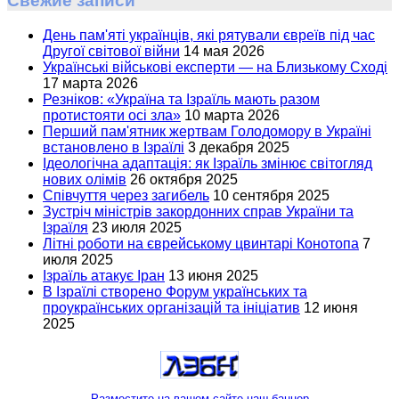
Свежие записи
День пам'яті українців, які рятували євреїв під час
Другої світової війни
14 мая 2026
Українські військові експерти — на Близькому Сході
17 марта 2026
Резніков: «Україна та Ізраїль мають разом
протистояти осі зла»
10 марта 2026
Перший пам'ятник жертвам Голодомору в Україні
встановлено в Ізраїлі
3 декабря 2025
Ідеологічна адаптація: як Ізраїль змінює світогляд
нових олімів
26 октября 2025
Співчуття через загибель
10 сентября 2025
Зустріч міністрів закордонних справ України та
Ізраїля
23 июля 2025
Літні роботи на єврейському цвинтарі Конотопа
7
июля 2025
Ізраїль атакує Іран
13 июня 2025
В Ізраїлі створено Форум українських та
проукраїнських організацій та ініціатив
12 июня
2025
Разместите на вашем сайте наш баннер