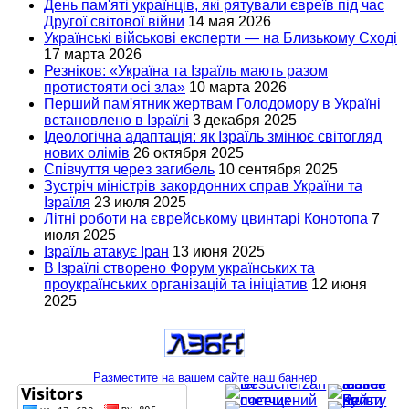
День пам'яті українців, які рятували євреїв під час
Другої світової війни
14 мая 2026
Українські військові експерти — на Близькому Сході
17 марта 2026
Резніков: «Україна та Ізраїль мають разом
протистояти осі зла»
10 марта 2026
Перший пам'ятник жертвам Голодомору в Україні
встановлено в Ізраїлі
3 декабря 2025
Ідеологічна адаптація: як Ізраїль змінює світогляд
нових олімів
26 октября 2025
Співчуття через загибель
10 сентября 2025
Зустріч міністрів закордонних справ України та
Ізраїля
23 июля 2025
Літні роботи на єврейському цвинтарі Конотопа
7
июля 2025
Ізраїль атакує Іран
13 июня 2025
В Ізраїлі створено Форум українських та
проукраїнських організацій та ініціатив
12 июня
2025
Разместите на вашем сайте наш баннер