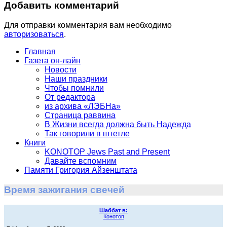
Добавить комментарий
Для отправки комментария вам необходимо
авторизоваться
.
Главная
Газета он-лайн
Новости
Наши праздники
Чтобы помнили
От редактора
из архива «ЛЭБНа»
Страница раввина
В Жизни всегда должна быть Надежда
Так говорили в штетле
Книги
KONOTOP Jews Past and Present
Давайте вспомним
Памяти Григория Айзенштата
Время зажигания свечей
Шаббат в:
Конотоп