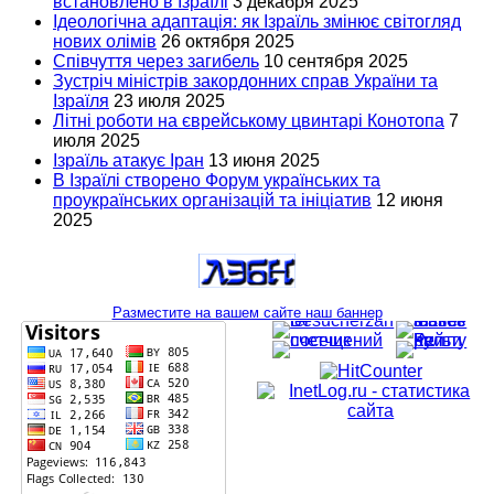
встановлено в Ізраїлі
3 декабря 2025
Ідеологічна адаптація: як Ізраїль змінює світогляд
нових олімів
26 октября 2025
Співчуття через загибель
10 сентября 2025
Зустріч міністрів закордонних справ України та
Ізраїля
23 июля 2025
Літні роботи на єврейському цвинтарі Конотопа
7
июля 2025
Ізраїль атакує Іран
13 июня 2025
В Ізраїлі створено Форум українських та
проукраїнських організацій та ініціатив
12 июня
2025
Разместите на вашем сайте наш баннер