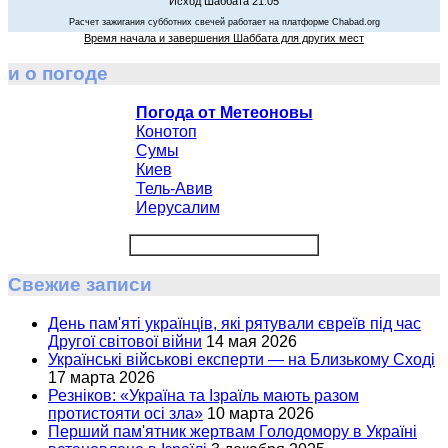
Исход Шаббата 21:05
Расчет зажигания субботних свечей работает на платформе Chabad.org
Время начала и завершения Шаббата для других мест
и о погоде
Погода от Метеоновы
Конотоп
Сумы
Киев
Тель-Авив
Иерусалим
Свежие записи
День пам'яті українців, які рятували євреїв під час
Другої світової війни
14 мая 2026
Українські військові експерти — на Близькому Сході
17 марта 2026
Резніков: «Україна та Ізраїль мають разом
протистояти осі зла»
10 марта 2026
Перший пам'ятник жертвам Голодомору в Україні