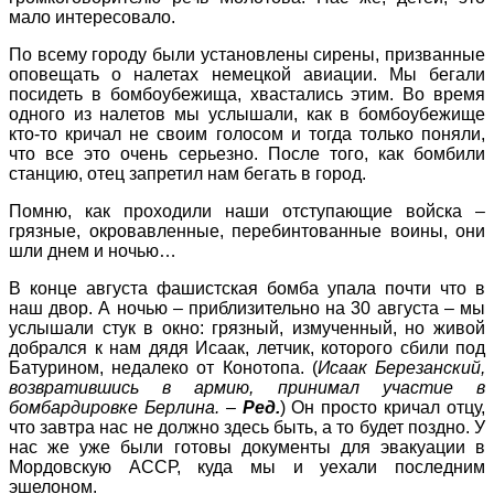
мало интересовало.
По всему городу были установлены сирены, призванные
оповещать о налетах немецкой авиации. Мы бегали
посидеть в бомбоубежища, хвастались этим. Во время
одного из налетов мы услышали, как в бомбоубежище
кто-то кричал не своим голосом и тогда только поняли,
что все это очень серьезно. После того, как бомбили
станцию, отец запретил нам бегать в город.
Помню, как проходили наши отступающие вой­ска –
грязные, окровавленные, перебинтованные воины, они
шли днем и ночью…
В конце августа фашистская бомба упала почти что в
наш двор. А ночью – приблизительно на 30 августа – мы
услышали стук в окно: грязный, измученный, но живой
добрался к нам дядя Исаак, летчик, которого сбили под
Батурином, недалеко от Конотопа. (
Исаак Березанский,
возвратившись в армию, принимал участие в
бомбардировке Бер­лина. –
Ред.
) Он просто кричал отцу,
что завтра нас не должно здесь быть, а то будет поздно. У
нас же уже были готовы документы для эвакуации в
Мордовскую АССР, куда мы и уехали последним
эшелоном.