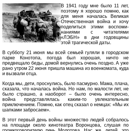
В 1941 году мне было 11 лет,
поэтому я хорошо помню, как
для меня началась Великая
Отечест­венная война и хочу
поделиться этими воспоми­
наниями с читателями
«ЛЭБН» в дни годовщины
этой трагической даты.
В субботу 21 июня мы всей семьей гуляли в городском
парке Конотопа, погода был хорошая, ничто не
предвещало беды, домой вернулись очень поздно. А уже
рано утром 22 июня пришла маши­на из военкомата, куда
и вызвали отца.
Когда мы, дети, проснулись, было пасмурно. Мама, плача,
сказала, что началась война. Но нам, по малости лет, не
было страшно, а наоборот – было очень интересно,
война представлялась каким-то увлекательным
приключением. Пом­ню, как отец сказал о немцах: «Мы их
шапками забросаем».
В этот первый день войны множество людей собралось
на площади около кинотеатра Воронцо­ва, слушая по
громкоговорителю речь Молотова. Нас же, детей, это