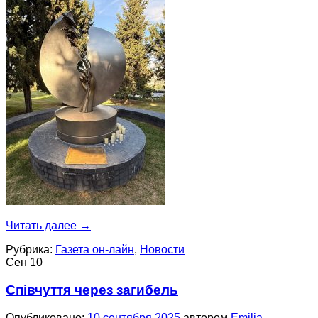
Читать далее
→
Рубрика:
Газета он-лайн
,
Новости
Сен
10
Співчуття через загибель
Опубликовано:
10 сентября 2025
автором
Emilia