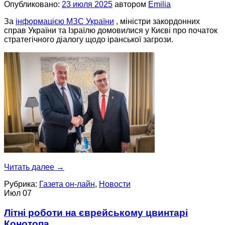
Опубликовано:
23 июля 2025
автором
Emilia
За
інформацією МЗС України
, міністри закордонних
справ України та Ізраїлю домовилися у Києві про початок
стратегічного діалогу щодо іранської загрози.
Читать далее
→
Рубрика:
Газета он-лайн
,
Новости
Июл
07
Літні роботи на єврейському цвинтарі
Конотопа