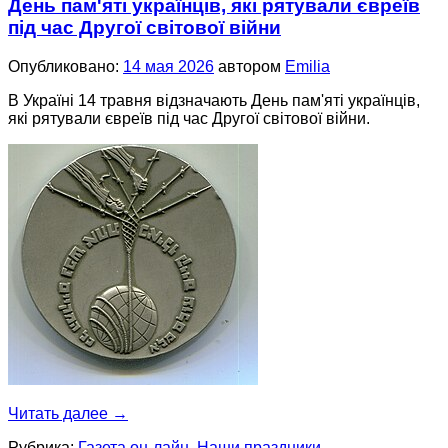
День пам'яті українців, які рятували євреїв
під час Другої світової війни
Опубликовано:
14 мая 2026
автором
Emilia
В Україні 14 травня відзначають День пам'яті українців,
які рятували євреїв під час Другої світової війни.
Читать далее
→
Рубрика:
Газета он-лайн
,
Наши праздники