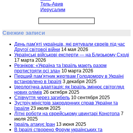
Тель-Авив
Иерусалим
Свежие записи
День пам'яті українців, які рятували євреїв під час
Другої світової війни
14 мая 2026
Українські військові експерти — на Близькому Сході
17 марта 2026
Резніков: «Україна та Ізраїль мають разом
протистояти осі зла»
10 марта 2026
Перший пам'ятник жертвам Голодомору в Україні
встановлено в Ізраїлі
3 декабря 2025
Ідеологічна адаптація: як Ізраїль змінює світогляд
нових олімів
26 октября 2025
Співчуття через загибель
10 сентября 2025
Зустріч міністрів закордонних справ України та
Ізраїля
23 июля 2025
Літні роботи на єврейському цвинтарі Конотопа
7
июля 2025
Ізраїль атакує Іран
13 июня 2025
В Ізраїлі створено Форум українських та