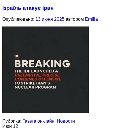
Ізраїль атакує Іран
Опубликовано:
13 июня 2025
автором
Emilia
Рубрика:
Газета он-лайн
,
Новости
Июн
12