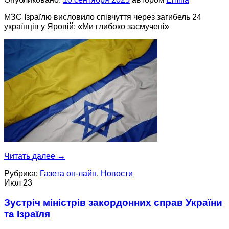
МЗС Ізраїлю висловило співчуття через загибель 24
українців у Яровій: «Ми глибоко засмучені»
Читать далее
→
Рубрика:
Газета он-лайн
,
Новости
Июл
23
Зустріч міністрів закордонних справ України
та Ізраїля