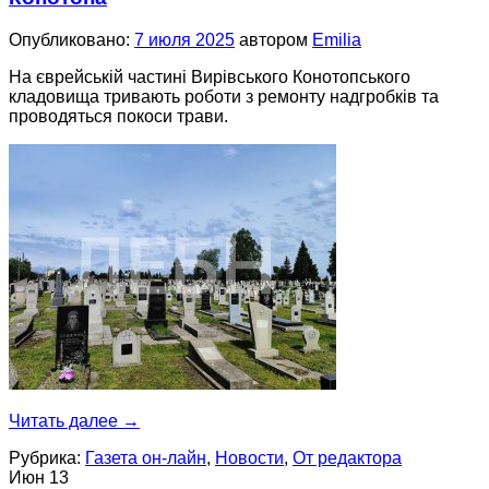
Опубликовано:
7 июля 2025
автором
Emilia
На єврейській частині Вирівського Конотопського
кладовища тривають роботи з ремонту надгробків та
проводяться покоси трави.
Читать далее
→
Рубрика:
Газета он-лайн
,
Новости
,
От редактора
Июн
13