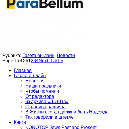
.
Рубрика:
Газета он-лайн
,
Новости
Page 1 of 36
1
2
3
4
Next ›
Last »
Главная
Газета он-лайн
Новости
Наши праздники
Чтобы помнили
От редактора
из архива «ЛЭБНа»
Страница раввина
В Жизни всегда должна быть Надежда
Так говорили в штетле
Книги
KONOTOP Jews Past and Present