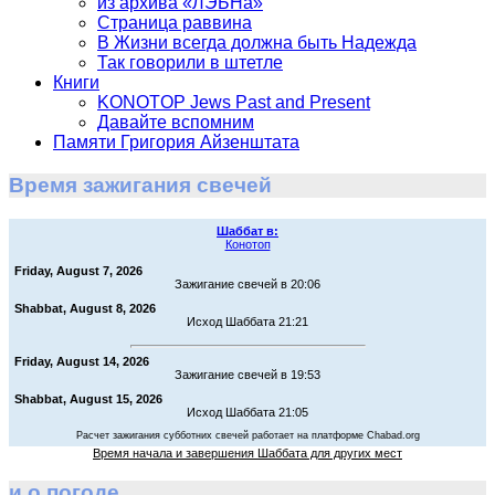
из архива «ЛЭБНа»
Страница раввина
В Жизни всегда должна быть Надежда
Так говорили в штетле
Книги
KONOTOP Jews Past and Present
Давайте вспомним
Памяти Григория Айзенштата
Время зажигания свечей
Шаббат в:
Конотоп
Friday, August 7, 2026
Зажигание свечей в 20:06
Shabbat, August 8, 2026
Исход Шаббата 21:21
Friday, August 14, 2026
Зажигание свечей в 19:53
Shabbat, August 15, 2026
Исход Шаббата 21:05
Расчет зажигания субботних свечей работает на платформе Chabad.org
Время начала и завершения Шаббата для других мест
и о погоде