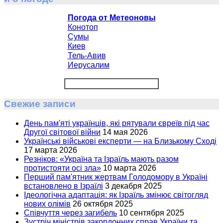
Погода от Метеоновы
Конотоп
Сумы
Киев
Тель-Авив
Иерусалим
Свежие записи
День пам'яті українців, які рятували євреїв під час
Другої світової війни
14 мая 2026
Українські військові експерти — на Близькому Сході
17 марта 2026
Резніков: «Україна та Ізраїль мають разом
протистояти осі зла»
10 марта 2026
Перший пам'ятник жертвам Голодомору в Україні
встановлено в Ізраїлі
3 декабря 2025
Ідеологічна адаптація: як Ізраїль змінює світогляд
нових олімів
26 октября 2025
Співчуття через загибель
10 сентября 2025
Зустріч міністрів закордонних справ України та