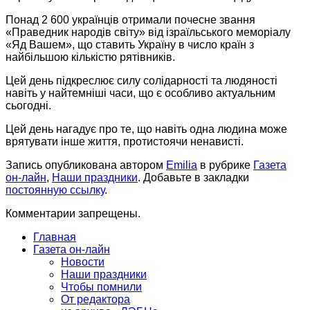
Понад 2 600 українців отримали почесне звання
«Праведник народів світу» від ізраїльського меморіалу
«Яд Вашем», що ставить Україну в число країн з
найбільшою кількістю рятівників.
Цей день підкреслює силу солідарності та людяності
навіть у найтемніші часи, що є особливо актуальним
сьогодні.
Цей день нагадує про те, що навіть одна людина може
врятувати інше життя, протистоячи ненависті.
Запись опубликована автором
Emilia
в рубрике
Газета
он-лайн
,
Наши праздники
. Добавьте в закладки
постоянную ссылку
.
Комментарии запрещены.
Главная
Газета он-лайн
Новости
Наши праздники
Чтобы помнили
От редактора