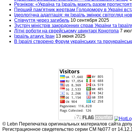
Резніков: «Україна та Ізраїль мають разом протистоят
Перший пам'ятник жертвам Голодомору в Україні вста
Ідеологічна адаптація: як Ізраїль змінює світогляд но
Співчуття через загибель
10 сентября 2025
Зустріч міністрів закордонних справ України та Ізраїл
Літні роботи на єврейському цвинтарі Конотопа
7 ию
Ізраїль атакує Іран
13 июня 2025
В Ізраїлі створено Форум українських та проукраїнськи
© Lebn Перепечатка оригинальных материалов сайта допус
Регистрационное свидетельство серии СМ №077 от 14.12.1