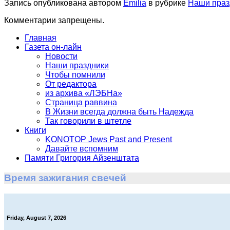
Запись опубликована автором
Emilia
в рубрике
Наши праз
Комментарии запрещены.
Главная
Газета он-лайн
Новости
Наши праздники
Чтобы помнили
От редактора
из архива «ЛЭБНа»
Страница раввина
В Жизни всегда должна быть Надежда
Так говорили в штетле
Книги
KONOTOP Jews Past and Present
Давайте вспомним
Памяти Григория Айзенштата
Время зажигания свечей
Friday, August 7, 2026