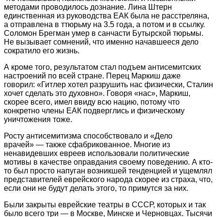
методами проводилось дознание. Лина Штерн
единственная из руководства ЕАК была не расстреляна,
а отправлена в ттюрьму на 3.5 года, а потом и в ссылку.
Соломон Брегман умер в санчасти Бутырской тюрьмы.
Не вызывает сомнений, что именно начавшееся дело
сократило его жизнь.
А кроме того, результатом стал подъем антисемитских
настроений по всей стране. Перец Маркиш даже
говорил: «Гитлер хотел разрушить нас физически, Сталин
хочет сделать это духовно». Говоря «нас», Маркиш,
скорее всего, имел ввиду всю нацию, потому что
конкретно члены ЕАК подверглись и физическому
уничтожения тоже.
Росту антисемитизма способствовало и «Дело
врачей» — также сфабрикованное. Многие из
ненавидевших евреев использовали политические
мотивы в качестве оправдания своему поведению. А кто-
то был просто напуган возникшей тенденцией и ущемлял
представителей еврейского народа скорее из страха, что,
если они не будут делать этого, то примутся за них.
Были закрыты еврейские театры в СССР, которых и так
было всего три — в Москве, Минске и Черновцах. Тысячи