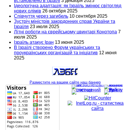
встановлено в Ізраїлі
3 декабря 2025
Ідеологічна адаптація: як Ізраїль змінює світогляд
нових олімів
26 октября 2025
Співчуття через загибель
10 сентября 2025
Зустріч міністрів закордонних справ України та
Ізраїля
23 июля 2025
Літні роботи на єврейському цвинтарі Конотопа
7
июля 2025
Ізраїль атакує Іран
13 июня 2025
В Ізраїлі створено Форум українських та
проукраїнських організацій та ініціатив
12 июня
2025
Разместите на вашем сайте наш баннер