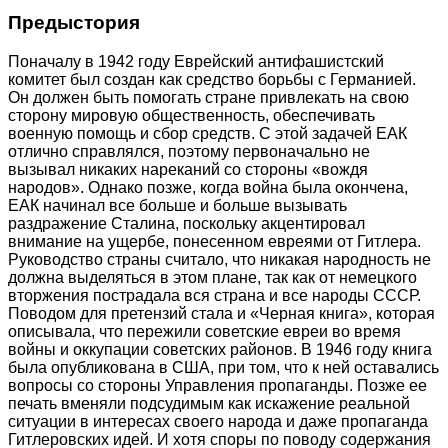
Предыстория
Поначалу в 1942 году Еврейский антифашистский
комитет был создан как средство борьбы с Германией.
Он должен быть помогать стране привлекать на свою
сторону мировую общественность, обеспечивать
военную помощь и сбор средств. С этой задачей ЕАК
отлично справлялся, поэтому первоначально не
вызывал никаких нареканий со стороны «вождя
народов». Однако позже, когда война была окончена,
ЕАК начинал все больше и больше вызывать
раздражение Сталина, поскольку акцентировал
внимание на ущербе, понесенном евреями от Гитлера.
Руководство страны считало, что никакая народность не
должна выделяться в этом плане, так как от немецкого
вторжения пострадала вся страна и все народы СССР.
Поводом для претензий стала и «Черная книга», которая
описывала, что пережили советские евреи во время
войны и оккупации советских районов. В 1946 году книга
была опубликована в США, при том, что к ней оставались
вопросы со стороны Управления пропаганды. Позже ее
печать вменяли подсудимым как искажение реальной
ситуации в интересах своего народа и даже пропаганда
Гитлеровских идей. И хотя споры по поводу содержания