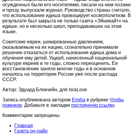
осужденных были его носителями, писали на нем поэзию
и прозу, выпускали журнал. Руководство страны считало,
что использование идиша провоцирует космополитизм. В
результате был закрыта не только газета «Эйникайт» на
идише, но и несколько школ, преподававших на этом
языке.
Советские евреи, шокированные давлением,
оказываемым на их нацию, сознательно принимали
решение отказаться от использования идиша дома и
обучения ему детей. Ущерб, нанесенный национальной
культуре евреев в те годы, сложно переоценить. Ее
восстановление заняло многие годы и в основном
началось на территории России уже после распада
СССР.
Автор: Эдуард Блокчейн, для IsraLove
Запись опубликована автором
Emilia
в рубрике
Чтобы
помнили
. Добавьте в закладки
постоянную ссылку
.
Комментарии запрещены.
Главная
Газета он-лайн