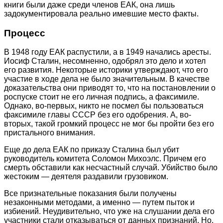
книги были даже среди членов ЕАК, она лишь
задокументировала реально имевшие место факты.
Процесс
В 1948 году ЕАК распустили, а в 1949 начались аресты.
Иосиф Сталин, несомненно, одобрял это дело и хотел
его развития. Некоторые историки утверждают, что его
участие в ходе дела не было значительным. В качестве
доказательства они приводят то, что на постановлении о
роспуске стоит не его личная подпись, а факсимиле.
Однако, во-первых, никто не посмел бы пользоваться
факсимиле главы СССР без его одобрения. А, во-
вторых, такой громкий процесс не мог бы пройти без его
пристального внимания.
Еще до дела ЕАК по приказу Сталина был убит
руководитель комитета Соломон Михоэлс. Причем его
смерть обставили как несчастный случай. Убийство было
жестоким — деятеля раздавили грузовиком.
Все признательные показания были получены
незаконными методами, а именно — путем пыток и
избиений. Неудивительно, что уже на слушании дела его
участники стали отказываться от данных признаний. Но,