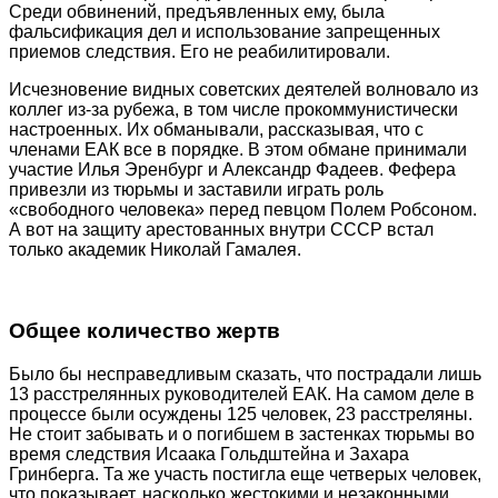
Среди обвинений, предъявленных ему, была
фальсификация дел и использование запрещенных
приемов следствия. Его не реабилитировали.
Исчезновение видных советских деятелей волновало из
коллег из-за рубежа, в том числе прокоммунистически
настроенных. Их обманывали, рассказывая, что с
членами ЕАК все в порядке. В этом обмане принимали
участие Илья Эренбург и Александр Фадеев. Фефера
привезли из тюрьмы и заставили играть роль
«свободного человека» перед певцом Полем Робсоном.
А вот на защиту арестованных внутри СССР встал
только академик Николай Гамалея.
Общее количество жертв
Было бы несправедливым сказать, что пострадали лишь
13 расстрелянных руководителей ЕАК. На самом деле в
процессе были осуждены 125 человек, 23 расстреляны.
Не стоит забывать и о погибшем в застенках тюрьмы во
время следствия Исаака Гольдштейна и Захара
Гринберга. Та же участь постигла еще четверых человек,
что показывает, насколько жестокими и незаконными