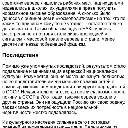
советских евреев лишились рабочих мест, над их детьми
издевались в школах, их ущемляли в праве получить
нормальное высшее образование. А сколько было
доносов с обвинением в «космополитизме» на тех, кто по
каким-то причинам кому-то не угодил — остается только
догадываться. Таким образом, «дело ЕАК» и «ночь
расстрелянных поэтов» стали лишь прелюдией и
сигналом к массовой травле евреев в стране, менее
десяти лет назад победившей фашизм.
Последствия
Помимо уже упомянутых последствий, результатом стало
подавление и минимизация еврейской национальной
культуры. Разумеется, она не могла исчезнуть полностью,
но ее представители имели меньше возможностей к
самовыражению, чем представители других народностей
в СССР. Неудивительно, что, когда возникла возможность
покинуть СССР в 70-х годах, тысячи евреев уехали в
другие страны. Они не ощущали Россию как свою родину,
так как здесь их потребность в национальной
идентичности жестко подавлялась.
Из культурного наследия сильнее всего пострадал
древний национальный язык — идиш. Ведь многие из