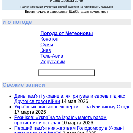
Исход Шаббата 20:49
Расчет зажигания субботних свечей работает на платформе Chabad.org
Время начала и завершения Шаббата для других мест
и о погоде
Погода от Метеоновы
Конотоп
Сумы
Киев
Тель-Авив
Иерусалим
Свежие записи
День пам'яті українців, які рятували євреїв під час
Другої світової війни
14 мая 2026
Українські військові експерти — на Близькому Сході
17 марта 2026
Резніков: «Україна та Ізраїль мають разом
протистояти осі зла»
10 марта 2026
Перший пам'ятник жертвам Голодомору в Україні