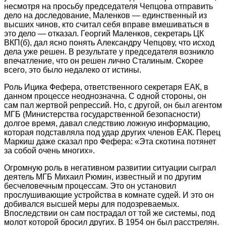
несмотря на просьбу председателя Чепцова отправить
дело на доследование, Маленков — единственный из
высших чинов, кто считал себя вправе вмешиваться в
это дело — отказал. Георгий Маленков, секретарь ЦК
ВКП(б), дал ясно понять Александру Чепцову, что исход
дела уже решен. В результате у председателя возникло
впечатление, что он решен лично Сталиным. Скорее
всего, это было недалеко от истины.
Роль Ицика Фефера, ответственного секретаря ЕАК, в
данном процессе неоднозначна. С одной стороны, он
сам пал жертвой репрессий. Но, с другой, он был агентом
МГБ (Министерства государственной безопасности)
долгое время, давал следствию ложную информацию,
которая подставляла под удар других членов ЕАК. Перец
Маркиш даже сказал про Фефера: «Эта скотина потянет
за собой очень многих».
Огромную роль в негативном развитии ситуации сыграл
деятель МГБ Михаил Рюмин, известный и по другим
бесчеловечным процессам. Это он установил
прослушивающие устройства в комнате судей. И это он
добивался высшей меры для подозреваемых.
Впоследствии он сам пострадал от той же системы, под
молот которой бросил других. В 1954 он был расстрелян.