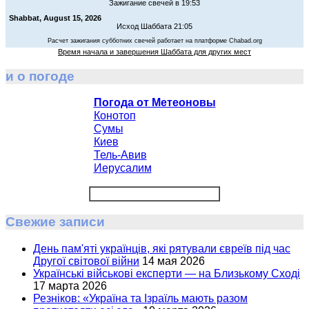
Зажигание свечей в 19:53
Shabbat, August 15, 2026
Исход Шаббата 21:05
Расчет зажигания субботних свечей работает на платформе Chabad.org
Время начала и завершения Шаббата для других мест
и о погоде
Погода от Метеоновы
Конотоп
Сумы
Киев
Тель-Авив
Иерусалим
Свежие записи
День пам'яті українців, які рятували євреїв під час
Другої світової війни
14 мая 2026
Українські військові експерти — на Близькому Сході
17 марта 2026
Резніков: «Україна та Ізраїль мають разом