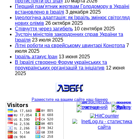
протистояти осі зла»
10 марта 2026
Перший пам'ятник жертвам Голодомору в Україні
встановлено в Ізраїлі
3 декабря 2025
Ідеологічна адаптація: як Ізраїль змінює світогляд
нових олімів
26 октября 2025
Співчуття через загибель
10 сентября 2025
Зустріч міністрів закордонних справ України та
Ізраїля
23 июля 2025
Літні роботи на єврейському цвинтарі Конотопа
7
июля 2025
Ізраїль атакує Іран
13 июня 2025
В Ізраїлі створено Форум українських та
проукраїнських організацій та ініціатив
12 июня
2025
Разместите на вашем сайте наш баннер