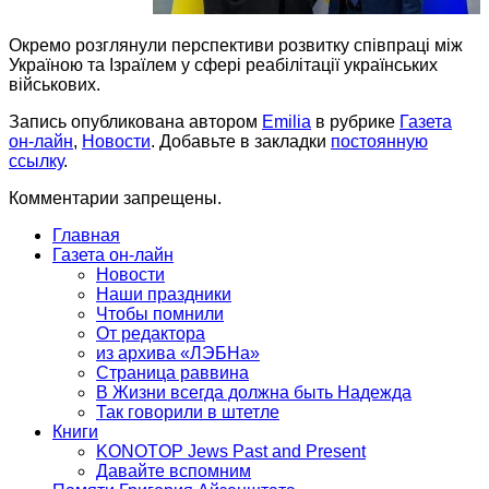
Окремо розглянули перспективи розвитку співпраці між
Україною та Ізраїлем у сфері реабілітації українських
військових.
Запись опубликована автором
Emilia
в рубрике
Газета
он-лайн
,
Новости
. Добавьте в закладки
постоянную
ссылку
.
Комментарии запрещены.
Главная
Газета он-лайн
Новости
Наши праздники
Чтобы помнили
От редактора
из архива «ЛЭБНа»
Страница раввина
В Жизни всегда должна быть Надежда
Так говорили в штетле
Книги
KONOTOP Jews Past and Present
Давайте вспомним