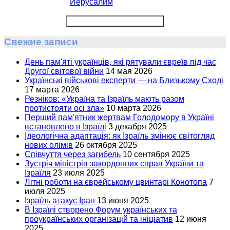
Иерусалим
Свежие записи
День пам'яті українців, які рятували євреїв під час
Другої світової війни
14 мая 2026
Українські військові експерти — на Близькому Сході
17 марта 2026
Резніков: «Україна та Ізраїль мають разом
протистояти осі зла»
10 марта 2026
Перший пам'ятник жертвам Голодомору в Україні
встановлено в Ізраїлі
3 декабря 2025
Ідеологічна адаптація: як Ізраїль змінює світогляд
нових олімів
26 октября 2025
Співчуття через загибель
10 сентября 2025
Зустріч міністрів закордонних справ України та
Ізраїля
23 июля 2025
Літні роботи на єврейському цвинтарі Конотопа
7
июля 2025
Ізраїль атакує Іран
13 июня 2025
В Ізраїлі створено Форум українських та
проукраїнських організацій та ініціатив
12 июня
2025