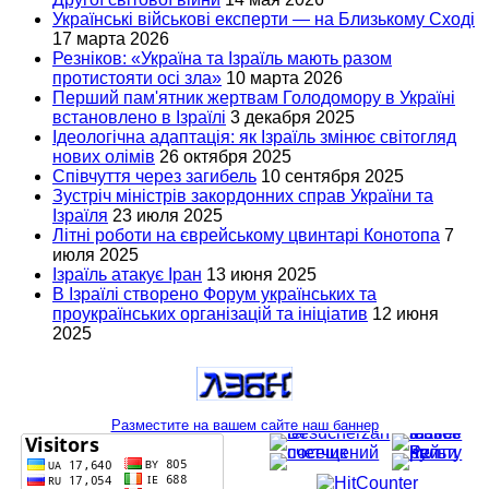
Українські військові експерти — на Близькому Сході
17 марта 2026
Резніков: «Україна та Ізраїль мають разом
протистояти осі зла»
10 марта 2026
Перший пам'ятник жертвам Голодомору в Україні
встановлено в Ізраїлі
3 декабря 2025
Ідеологічна адаптація: як Ізраїль змінює світогляд
нових олімів
26 октября 2025
Співчуття через загибель
10 сентября 2025
Зустріч міністрів закордонних справ України та
Ізраїля
23 июля 2025
Літні роботи на єврейському цвинтарі Конотопа
7
июля 2025
Ізраїль атакує Іран
13 июня 2025
В Ізраїлі створено Форум українських та
проукраїнських організацій та ініціатив
12 июня
2025
Разместите на вашем сайте наш баннер