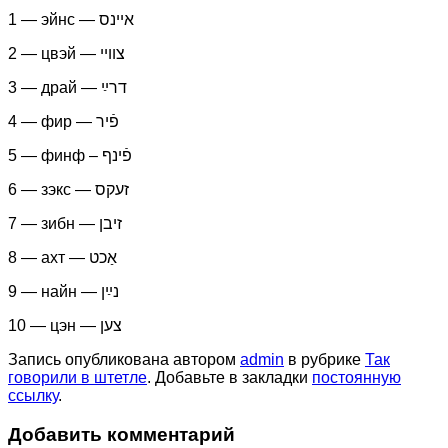
1 — эйнс — איינס
2 — цвэй — צוויי
3 — драй — דרײַ
4 — фир — פֿיר
5 — финф – פֿינף
6 — зэкс — זעקס
7 — зибн — זיבן
8 — ахт — אַכט
9 — найн — נײַן
10 — цэн — צען
Запись опубликована автором
admin
в рубрике
Так
говорили в штетле
. Добавьте в закладки
постоянную
ссылку
.
Добавить комментарий