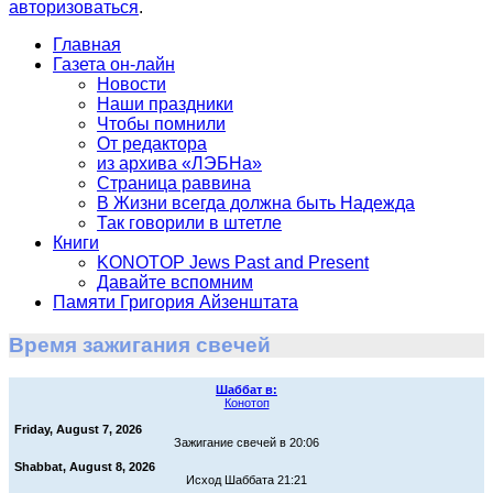
авторизоваться
.
Главная
Газета он-лайн
Новости
Наши праздники
Чтобы помнили
От редактора
из архива «ЛЭБНа»
Страница раввина
В Жизни всегда должна быть Надежда
Так говорили в штетле
Книги
KONOTOP Jews Past and Present
Давайте вспомним
Памяти Григория Айзенштата
Время зажигания свечей
Шаббат в:
Конотоп
Friday, August 7, 2026
Зажигание свечей в 20:06
Shabbat, August 8, 2026
Исход Шаббата 21:21