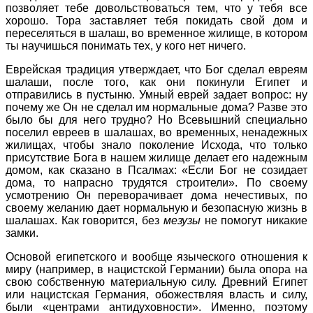
позволяет тебе довольствоваться тем, что у тебя все
хорошо. Тора заставляет тебя покидать свой дом и
переселяться в шалаш, во временное жилище, в котором
ты научишься понимать тех, у кого нет ничего.
Еврейская традиция утверждает, что Бог сделал евреям
шалаши, после того, как они покинули Египет и
отправились в пустыню. Умный еврей задает вопрос: ну
почему же Он не сделал им нормальные дома? Разве это
было бы для него трудно? Но Всевышний специально
поселил евреев в шалашах, во временных, ненадежных
жилищах, чтобы знало поколение Исхода, что только
присутствие Бога в нашем жилище делает его надежным
домом, как сказано в Псалмах: «Если Бог не созидает
дома, то напрасно трудятся строители». По своему
усмотрению Он переворачивает дома нечестивых, по
своему желанию дает нормальную и безопасную жизнь в
шалашах. Как говорится, без
мезузы
не помогут никакие
замки.
Основой египетского и вообще языческого отношения к
миру (например, в нацистской Германии) была опора на
свою собственную материальную силу. Древний Египет
или нацистская Германия, обожествляя власть и силу,
были «центрами антидуховности». Именно, поэтому