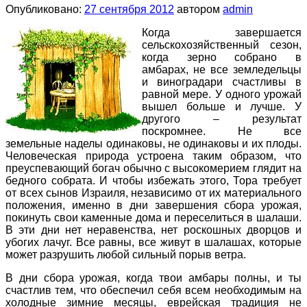
Опубликовано:
27 сентября 2012
автором
admin
Когда завершается
сельскохозяйственный сезон,
когда зерно собрано в
амбарах, не все земледельцы
и виноградари счастливы в
равной мере. У одного урожай
вышел больше и лучше. У
другого – результат
поскромнее. Не все
земельные наделы одинаковы, не одинаковы и их плоды.
Человеческая природа устроена таким образом, что
преуспевающий богач обычно с высокомерием глядит на
бедного собрата. И чтобы избежать этого, Тора требует
от всех сынов Израиля, независимо от их материального
положения, именно в дни завершения сбора урожая,
покинуть свои каменные дома и переселиться в шалаши.
В эти дни нет неравенства, нет роскошных дворцов и
убогих лачуг. Все равны, все живут в шалашах, которые
может разрушить любой сильный порыв ветра.
В дни сбора урожая, когда твои амбары полны, и ты
счастлив тем, что обеспечил себя всем необходимым на
холодные зимние месяцы, еврейская традиция не