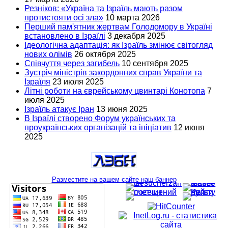
Резніков: «Україна та Ізраїль мають разом
протистояти осі зла»
10 марта 2026
Перший пам'ятник жертвам Голодомору в Україні
встановлено в Ізраїлі
3 декабря 2025
Ідеологічна адаптація: як Ізраїль змінює світогляд
нових олімів
26 октября 2025
Співчуття через загибель
10 сентября 2025
Зустріч міністрів закордонних справ України та
Ізраїля
23 июля 2025
Літні роботи на єврейському цвинтарі Конотопа
7
июля 2025
Ізраїль атакує Іран
13 июня 2025
В Ізраїлі створено Форум українських та
проукраїнських організацій та ініціатив
12 июня
2025
Разместите на вашем сайте наш баннер