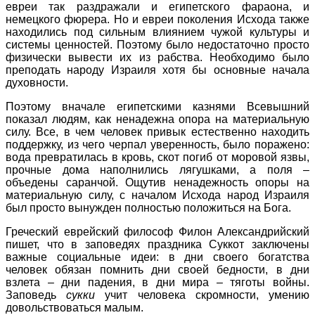
евреи так раздражали и египетского фараона, и
немецкого фюрера. Но и евреи поколения Исхода также
находились под сильным влиянием чужой культуры и
системы ценностей. Поэтому было недостаточно просто
физически вывести их из рабства. Необходимо было
преподать народу Израиля хотя бы основные начала
духовности.
Поэтому вначале египетскими казнями Всевышний
показал людям, как ненадежна опора на материальную
силу. Все, в чем человек привык естественно находить
поддержку, из чего черпал уверенность, было поражено:
вода превратилась в кровь, скот погиб от моровой язвы,
прочные дома наполнились лягушками, а поля –
объедены саранчой. Ощутив ненадежность опоры на
материальную силу, с началом Исхода народ Израиля
был просто вынужден полностью положиться на Бога.
Греческий еврейский философ Филон Александрийский
пишет, что в заповедях праздника Суккот заключены
важные социальные идеи: в дни своего богатства
человек обязан помнить дни своей бедности, в дни
взлета – дни падения, в дни мира – тяготы войны.
Заповедь
сукки
учит человека скромности, умению
довольствоваться малым.