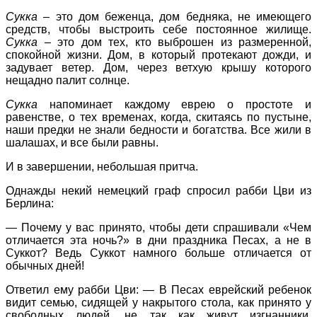
Сукка
– это дом беженца, дом бедняка, не имеющего
средств, чтобы выстроить себе постоянное жилище.
Сукка
– это дом тех, кто выброшен из размеренной,
спокойной жизни. Дом, в который протекают дожди, и
задувает ветер. Дом, через ветхую крышу которого
нещадно палит солнце.
Сукка
напоминает каждому еврею о простоте и
равенстве, о тех временах, когда, скитаясь по пустыне,
наши предки не знали бедности и богатства. Все жили в
шалашах, и все были равны.
И в завершении, небольшая притча.
Однажды некий немецкий граф спросил рабби Цви из
Берлина:
— Почему у вас принято, чтобы дети спрашивали «Чем
отличается эта ночь?» в дни праздника Песах, а не в
Суккот? Ведь Суккот намного больше отличается от
обычных дней!
Ответил ему рабби Цви: — В Песах еврейский ребенок
видит семью, сидящей у накрытого стола, как принято у
свободных людей, не так как живут изгнанники.