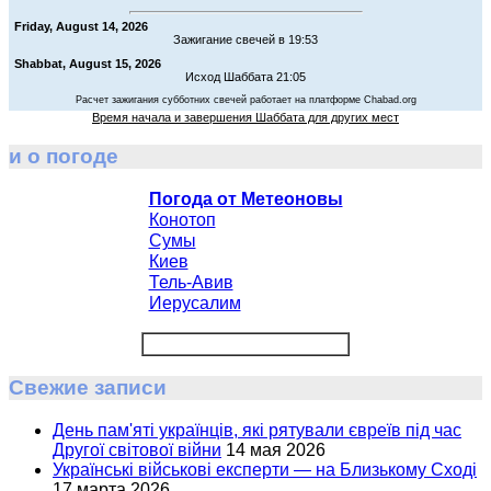
Friday, August 14, 2026
Зажигание свечей в 19:53
Shabbat, August 15, 2026
Исход Шаббата 21:05
Расчет зажигания субботних свечей работает на платформе Chabad.org
Время начала и завершения Шаббата для других мест
и о погоде
Погода от Метеоновы
Конотоп
Сумы
Киев
Тель-Авив
Иерусалим
Свежие записи
День пам'яті українців, які рятували євреїв під час
Другої світової війни
14 мая 2026
Українські військові експерти — на Близькому Сході
17 марта 2026