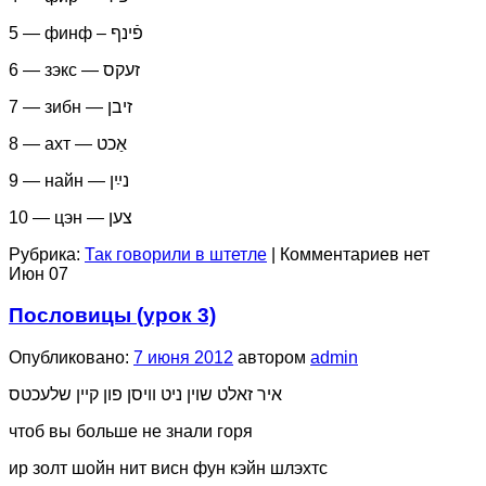
5 — финф – פֿינף
6 — зэкс — זעקס
7 — зибн — זיבן
8 — ахт — אַכט
9 — найн — נײַן
10 — цэн — צען
Рубрика:
Так говорили в штетле
|
Комментариев нет
Июн
07
Пословицы (урок 3)
Опубликовано:
7 июня 2012
автором
admin
איר זאלט שוין ניט וויסן פון קיין שלעכטס
чтоб вы больше не знали горя
ир золт шойн нит висн фун кэйн шлэхтс