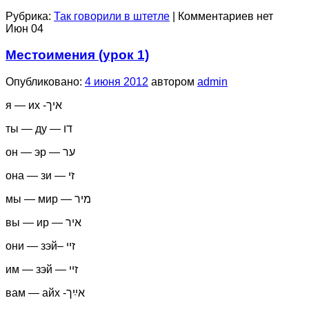
Рубрика:
Так говорили в штетле
|
Комментариев нет
Июн
04
Местоимения (урок 1)
Опубликовано:
4 июня 2012
автором
admin
я — их -איך
ты — ду — דו
он — эр — ער
она — зи — זי
мы — мир — מיר
вы — ир — איר
они — зэй– זיי
им — зэй — זיי
вам — айх -אײַך