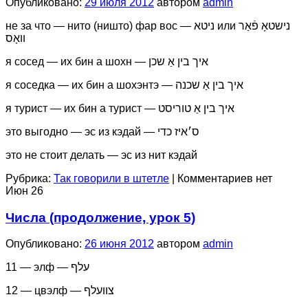
Опубликовано:
29 июля 2012
автором
admin
не за что — нито (ништо) фар вос — ניטא или נישטאָ פֿאַר
װאָס
я сосед — их бин а шохн — איך בין אַ שכן
я соседка — их бин а шохэнтэ — איך בין אַ שכנה
я турист — их бин а турист — איך בין אַ טוריסט
это выгодно — эс из кэдай — ס׳איז כדי
это не стоит делать — эс из нит кэдай
Рубрика:
Так говорили в штетле
|
Комментариев нет
Июн
26
Числа (продолжение, урок 5)
Опубликовано:
26 июня 2012
автором
admin
11 — элф — עלף
12 — цвэлф — צוועלף