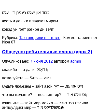
כבוד און געלט רעגירן די וועלט
честь и деньги владеют миром
ковэд ун гэлт рэгирн ди вэлт
Рубрика:
Так говорили в штетле
|
Комментариев нет
Июн
07
Общеупотребительные слова (урок 2)
Опубликовано:
7 июня 2012
автором
admin
спасибо — а данк -אַ דאַנק
пожалуйста — битэ — ביטע
будьте любезны – зайт азой гут — זײַט אַזױ גוט
что вы желаете? — вос вилт ир? — װאָס װילט איר
извините — зайт мир мойхл — זײַט מיר מוחל или
антшулдикт мир — אַנטשולדיקט מיר