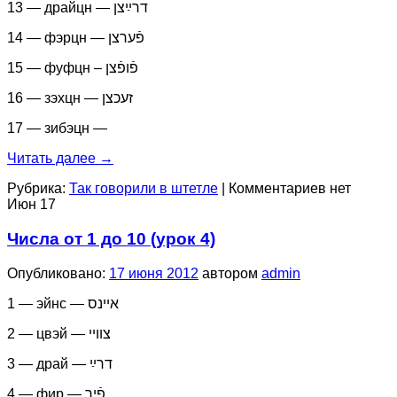
13 — драйцн — דרײַצן
14 — фэрцн — פֿערצן
15 — фуфцн – פֿופֿצן
16 — зэхцн — זעכצן
17 — зибэцн —
Читать далее
→
Рубрика:
Так говорили в штетле
|
Комментариев нет
Июн
17
Числа от 1 до 10 (урок 4)
Опубликовано:
17 июня 2012
автором
admin
1 — эйнс — איינס
2 — цвэй — צוויי
3 — драй — דרײַ
4 — фир — פֿיר