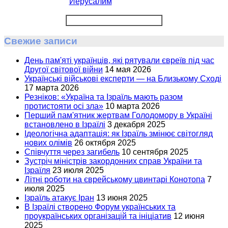
Иерусалим
Свежие записи
День пам'яті українців, які рятували євреїв під час
Другої світової війни
14 мая 2026
Українські військові експерти — на Близькому Сході
17 марта 2026
Резніков: «Україна та Ізраїль мають разом
протистояти осі зла»
10 марта 2026
Перший пам'ятник жертвам Голодомору в Україні
встановлено в Ізраїлі
3 декабря 2025
Ідеологічна адаптація: як Ізраїль змінює світогляд
нових олімів
26 октября 2025
Співчуття через загибель
10 сентября 2025
Зустріч міністрів закордонних справ України та
Ізраїля
23 июля 2025
Літні роботи на єврейському цвинтарі Конотопа
7
июля 2025
Ізраїль атакує Іран
13 июня 2025
В Ізраїлі створено Форум українських та
проукраїнських організацій та ініціатив
12 июня
2025