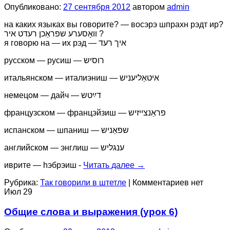
Опубликовано:
27 сентября 2012
автором
admin
на каких языках вы говорите? — восэрэ шпрахн рэдт ир?
װאָסערע שפראַכן רעדט איר ?
я говорю на — их рэд — איך רעד
русском — русиш — רוסיש
итальянском — италиэниш — איטאַליעניש
немецом — дайч — דײַטש
французском — францэйзиш — פראַנצײזיש
испанском — шпаниш — שפאַניש
английском — энглиш — ענגליש
иврите — hэбрэиш -
Читать далее
→
Рубрика:
Так говорили в штетле
|
Комментариев нет
Июл
29
Общие слова и выражения (урок 6)