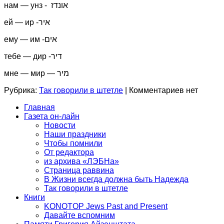
нам — унз - אונדז
ей — ир -איר
ему — им -אים
тебе — дир -דיר
мне — мир — מיר
Рубрика:
Так говорили в штетле
|
Комментариев нет
Главная
Газета он-лайн
Новости
Наши праздники
Чтобы помнили
От редактора
из архива «ЛЭБНа»
Страница раввина
В Жизни всегда должна быть Надежда
Так говорили в штетле
Книги
KONOTOP Jews Past and Present
Давайте вспомним