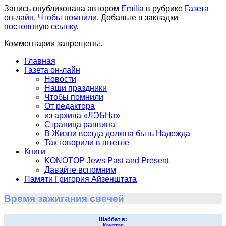
Запись опубликована автором
Emilia
в рубрике
Газета
он-лайн
,
Чтобы помнили
. Добавьте в закладки
постоянную ссылку
.
Комментарии запрещены.
Главная
Газета он-лайн
Новости
Наши праздники
Чтобы помнили
От редактора
из архива «ЛЭБНа»
Страница раввина
В Жизни всегда должна быть Надежда
Так говорили в штетле
Книги
KONOTOP Jews Past and Present
Давайте вспомним
Памяти Григория Айзенштата
Время зажигания свечей
Шаббат в:
Конотоп