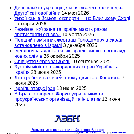
День пам'яті українців, які рятували євреїв під час
Другої світової війни
14 мая 2026
Українські військові експерти — на Близькому Сході
17 марта 2026
Резніков: «Україна та Ізраїль мають разом
протистояти осі зла»
10 марта 2026
Перший пам'ятник жертвам Голодомору в Україні
встановлено в Ізраїлі
3 декабря 2025
Ідеологічна адаптація: як Ізраїль змінює світогляд
нових олімів
26 октября 2025
Співчуття через загибель
10 сентября 2025
Зустріч міністрів закордонних справ України та
Ізраїля
23 июля 2025
Літні роботи на єврейському цвинтарі Конотопа
7
июля 2025
Ізраїль атакує Іран
13 июня 2025
В Ізраїлі створено Форум українських та
проукраїнських організацій та ініціатив
12 июня
2025
Разместите на вашем сайте наш баннер