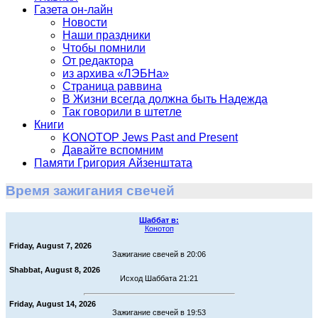
Газета он-лайн
Новости
Наши праздники
Чтобы помнили
От редактора
из архива «ЛЭБНа»
Страница раввина
В Жизни всегда должна быть Надежда
Так говорили в штетле
Книги
KONOTOP Jews Past and Present
Давайте вспомним
Памяти Григория Айзенштата
Время зажигания свечей
Шаббат в:
Конотоп
Friday, August 7, 2026
Зажигание свечей в 20:06
Shabbat, August 8, 2026
Исход Шаббата 21:21
Friday, August 14, 2026
Зажигание свечей в 19:53