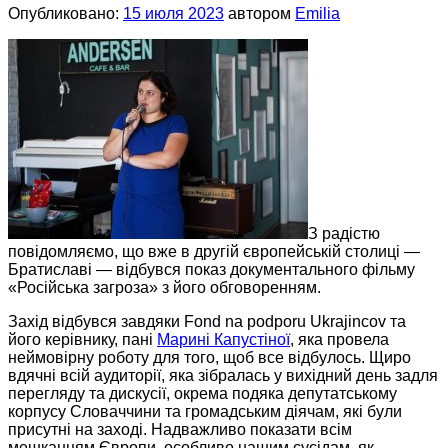
Опубликовано:
15 июля 2023
автором
Emilia
З радістю
повідомляємо, що вже в другій європейській столиці —
Братиславі — відбувся показ документального фільму
«Російська загроза» з його обговоренням.
Захід відбувся завдяки Fond na podporu Ukrajincov та
його керівнику, пані
Марині Капустіної
, яка провела
неймовірну роботу для того, щоб все відбулось. Щиро
вдячні всій аудиторії, яка зібралась у вихідний день задля
перегляду та дискусії, окрема подяка депутатському
корпусу Словаччини та громадським діячам, які були
присутні на заході. Надважливо показати всім
мешканцям Європи, особливо нашим сусідам, як