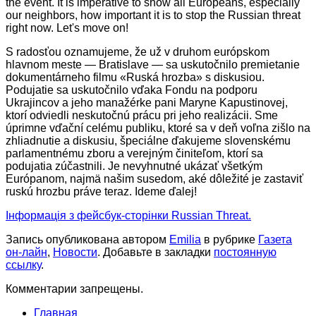
the event. It is imperative to show all Europeans, especially
our neighbors, how important it is to stop the Russian threat
right now. Let's move on!
S radosťou oznamujeme, že už v druhom európskom
hlavnom meste — Bratislave — sa uskutočnilo premietanie
dokumentárneho filmu «Ruská hrozba» s diskusiou.
Podujatie sa uskutočnilo vďaka Fondu na podporu
Ukrajincov a jeho manažérke pani Maryne Kapustinovej,
ktorí odviedli neskutočnú prácu pri jeho realizácii. Sme
úprimne vďační celému publiku, ktoré sa v deň voľna zišlo na
zhliadnutie a diskusiu, špeciálne ďakujeme slovenskému
parlamentnému zboru a verejným činiteľom, ktorí sa
podujatia zúčastnili. Je nevyhnutné ukázať všetkým
Európanom, najmä našim susedom, aké dôležité je zastaviť
ruskú hrozbu práve teraz. Ideme ďalej!
Інформація з фейсбук-сторінки Russian Threat.
Запись опубликована автором
Emilia
в рубрике
Газета
он-лайн
,
Новости
. Добавьте в закладки
постоянную
ссылку
.
Комментарии запрещены.
Главная