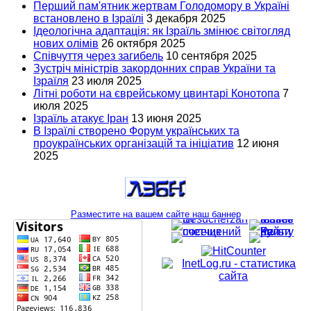
Перший пам'ятник жертвам Голодомору в Україні
встановлено в Ізраїлі
3 декабря 2025
Ідеологічна адаптація: як Ізраїль змінює світогляд
нових олімів
26 октября 2025
Співчуття через загибель
10 сентября 2025
Зустріч міністрів закордонних справ України та
Ізраїля
23 июля 2025
Літні роботи на єврейському цвинтарі Конотопа
7
июля 2025
Ізраїль атакує Іран
13 июня 2025
В Ізраїлі створено Форум українських та
проукраїнських організацій та ініціатив
12 июня
2025
Разместите на вашем сайте наш баннер