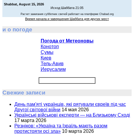
Shabbat, August 15, 2026
Исход Шаббата 21:05
Расчет зажигания субботних свечей работает на платформе Chabad.org
Время начала и завершения Шаббата для других мест
и о погоде
Погода от Метеоновы
Конотоп
Сумы
Киев
Тель-Авив
Иерусалим
Свежие записи
День пам'яті українців, які рятували євреїв під час
Другої світової війни
14 мая 2026
Українські військові експерти — на Близькому Сході
17 марта 2026
Резніков: «Україна та Ізраїль мають разом
протистояти осі зла»
10 марта 2026