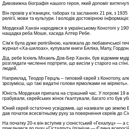
Дивовижна біографія нашого героя, який допоміг витягнути
Він провів у в'язницях, таборах та засланнях 21 рік, з 19
релігії, мови та культури. І володів достовірною інформаці
Мордехай Ханзін народився в українському Конотопі у 190
нащадка реба Моше, хасида Алтер Ребе.
Сім'я була дуже релігійною, належала до любавичської теч
журнал «Ха-шилоах», купували книги Бяліка, Мапу, Гордона
Дід, ребе Ієхіель Міхаель Дов-Бер Ханзін, був відомим муд
розглядати численні портрети, що висіли у старого на стін
людей.
Наприклад, Теодор Герцль – типовий єврей з Конотопу, але
зрозумієш, що такі видатні голови ярмолками не міряють».
Юність Мордехая припала на страшний час. У погромі 19 ве
грабували, єврейських жінок ґвалтували, багато хто був уб
Юний єврей остаточно усвідомив, що називати цю землю Бат
дав початок всесвітньому руху за повернення євреїв до Сі
На початку 20-х він вступив у сіоністський «Гехалуц» — а
приєднався до руху «Гістадрут» (пізніше — Єдина всеросійсь