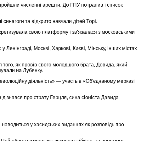
 пройшли численні арешти. До ГПУ потрапив і список
і синагоги та відкрито навчали дітей Торі.
нкретизувала свою платформу і зв'язалася з московськими
у Ленінграді, Москві, Харкові, Києві, Мінську, інших містах
я того, як провів свого молодшого брата, Довида, який
пували на Лубянку.
рреволюційну діяльність» — участь в «Об'єднаному мерказі
н дізнався про страту Герцля, сина сіоніста Давида
сі наводиться у хасидських виданнях як розповідь про
. Цей обряд символізує духовну стійкість та перемогу