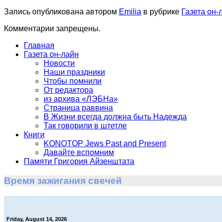
Запись опубликована автором
Emilia
в рубрике
Газета он-
Комментарии запрещены.
Главная
Газета он-лайн
Новости
Наши праздники
Чтобы помнили
От редактора
из архива «ЛЭБНа»
Страница раввина
В Жизни всегда должна быть Надежда
Так говорили в штетле
Книги
KONOTOP Jews Past and Present
Давайте вспомним
Памяти Григория Айзенштата
Время зажигания свечей
Friday, August 14, 2026