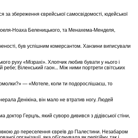
овся за збереження єврейської самосвідомості, юдейської
Ісроеля-Ноаха Беленицького, та Менахема-Менделя,
 вченості, був успішним комерсантом. Ханзини виписували
ького руху «Мізрахі». Хлопчик любив бувати у нього і
 ребе; Віленський гаон... Між ними портрети світських
 ярмолки?» — «Мотеле, коли ти подорослішаєш, то
ерала Денікіна, він мало не втратив ногу. Людей
доктор Герцль, який суворо дивився з дідівської стіни,
отовкою до переселення євреїв до Палестини. Незабаром
ної організації, яка об'єднувала як релігійну, так і