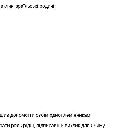
клик ізраїльські родичі.
шив допомогти своїм одноплемінникам.
грати роль рідні, підписавши виклик для ОВІРу.