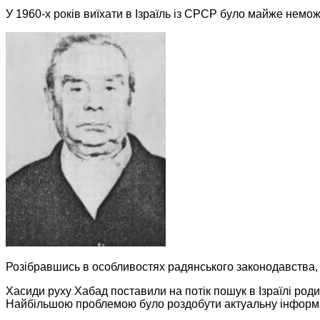
У 1960-х років виїхати в Ізраїль із СРСР було майже немо
Розібравшись в особливостях радянського законодавства
Хасиди руху Хабад поставили на потік пошук в Ізраїлі роди
Найбільшою проблемою було роздобути актуальну інформа