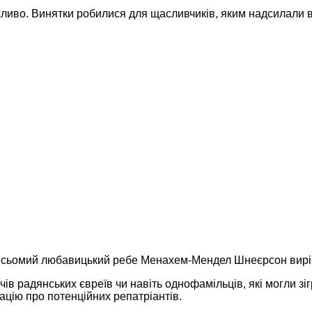
жливо. Винятки робилися для щасливчиків, яким надсилали ви
, сьомий любавицький ребе Менахем-Мендел Шнеєрсон вирі
чів радянських євреїв чи навіть однофамільців, які могли зі
цію про потенційних репатріантів.