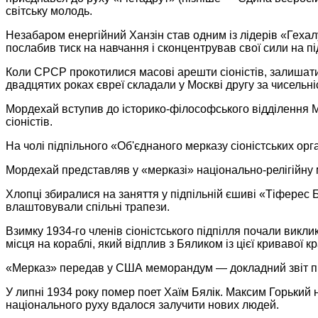
світську молодь.
Незабаром енергійний Ханзін став одним із лідерів «Гехал
послабив тиск на навчання і сконцентрував свої сили на п
Коли СРСР прокотилися масові арешти сіоністів, залишати
двадцятих роках євреї складали у Москві другу за чисельн
Мордехай вступив до історико-філософського відділення 
сіоністів.
На чолі підпільного «Об'єднаного мерказу сіоністських ор
Мордехай представляв у «мерказі» національно-релігійну 
Хлопці збиралися на заняття у підпільній єшиві «Тіферес
влаштовували спільні трапези.
Взимку 1934-го членів сіоністського підпілля почали вик
місця на кораблі, який відплив з Бяликом із цієї кривавої
«Мерказ» передав у США меморандум — докладний звіт про 
У липні 1934 року помер поет Хаїм Бялік. Максим Горький н
національного руху вдалося залучити нових людей.