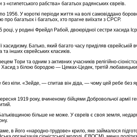
 з «єгипетського рабства» багатьох радянських євреїв.
35 по 1956. У короткі періоди життя на волі самовіддано бор
єю про багатьох і багатьох, хто прагне виїхати з СРСР.
5 році, у родині Фрейдл Рабой, двоюрідної сестри хасида 
ії хасидизму. Батько, який багато часу приділяв єврейській
 та інших єврейських класиків.
рецем Тори та одним з активних учасників релігійно-сіоністс
і. Хасид з білою бородою — Цемах-Цедек, третій любавицький
 без кіпи. «Зейде, — спитав він діда, — чому цей ребе без
ресня 1919 року, вчиненому бійцями Добровольчої армії ген
итий.
ьківщиною більше не може. У євреїв є своя земля, недарма 
ону.
 саме, в його «народно-трудове» крило, яке займалося підг
ка організація сіоністської молоді, ЄВОСМ), менш політизова