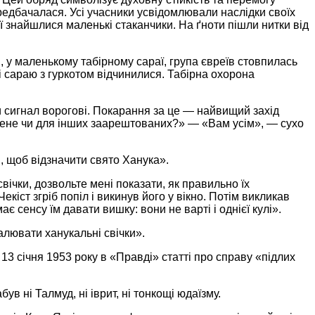
редбачалася. Усі учасники усвідомлювали наслідки своїх
кії знайшлися маленькі стаканчики. На ґноти пішли нитки від
, у маленькому табірному сараї, група євреїв стовпилась
і сараю з гуркотом відчинилися. Табірна охорона
и сигнал ворогові. Покарання за це — найвищий захід
мене чи для інших заарештованих?» — «Вам усім», — сухо
і, щоб відзначити свято Ханука».
вічки, дозвольте мені показати, як правильно їх
кіст згріб попіл і викинув його у вікно. Потім викликав
ає сенсу їм давати вишку: вони не варті і однієї кулі».
алювати ханукальні свічки».
13 січня 1953 року в «Правді» статті про справу «підлих
в ні Талмуд, ні іврит, ні тонкощі юдаїзму.