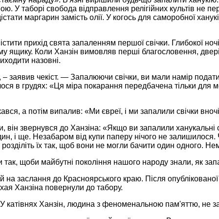
ю. У таборі свобода відправлення релігійних культів не пе
 дістати маргарин замість олії. У когось для саморобної хану
тити прихід свята запаленням першої свічки. Глибокої ночі
ому ящику. Коли Ханзін вимовляв перші благословення, двер
иходити назовні.
, – заявив чекіст. — Запалюючи свічки, ви мали намір подат
ося в грудях: «Ця міра покарання передбачена тільки для 
вся, а потім випалив: «Ми євреї, і ми запалили свічки вноч
и, він звернувся до Ханзіна: «Якщо ви запалили ханукальні с
н, і ще. Незабаром від купи паперу нічого не залишилося. Че
і розділіть їх так, щоб вони не могли бачити один одного. Нем
ти так, щоби майбутні покоління нашого народу знали, як зап
й на заслання до Красноярського краю. Після опублікованої 
хая Ханзіна повернули до табору.
У катівнях Ханзін, людина з феноменальною пам'яттю, не забу