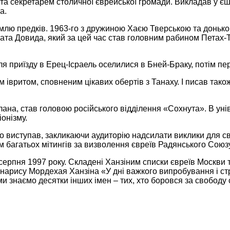
 та секретарем столичної єврейської громади. Викладав у є
а.
землю предків. 1963-го з дружиною Хаєю Тверською та донько
ата Довида, який за цей час став головним рабином Петах-Т
сля приїзду в Ерец-Ісраель оселилися в Бней-Браку, потім пе
івритом, сповненим цікавих обертів з Танаху. І писав також 
Ілана, став головою російського відділення «Сохнута». В у
іонізму.
но виступав, закликаючи аудиторію надсилати виклики для св
м багатьох мітингів за визволення євреїв Радянського Союзу
 серпня 1997 року. Складені Ханзіним списки євреїв Москви
и нарису Мордехая Ханзіна «У дні важкого випробування і ст
 ми знаємо десятки інших імен – тих, хто боровся за свободу