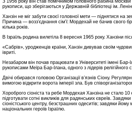
З 1956 року він став помічником головного рабина Москви
рукописи, що зберігаються у Державній бібліотеці ім. Ленін
Ханзін не міг забути своєї головної мети — піднятися на 
Причина — возз'єднання сім'ї: Мордехай не бачив свого бр
кілька років.
В Ізраїль родина вилетіла 8 вересня 1965 року. Ханзіни пі
«Сабрів», уродженців країни, Ханзін дивував своїм чудовим 
івриті.
Незабаром він почав працювати в Університеті імені Бар-
рукописами Меїра Бар-Ілана, одного з лідерів релігійного с
Двічі обирався головою Організації в'язнів Сіону. Регуляр
вимогою відкрити ворота імперії зла. Був співорганізаторо
Хороброго сіоніста та ребе Мордехая Ханзіна не стало 10
підготувати сотні викликів для радянських євреїв. Завдяк
сіоністського центру, безстрашних одеситів; завдяки йому
національних героїв Ізраїлю.