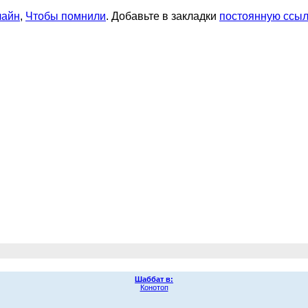
лайн
,
Чтобы помнили
. Добавьте в закладки
постоянную ссыл
Шаббат в:
Конотоп