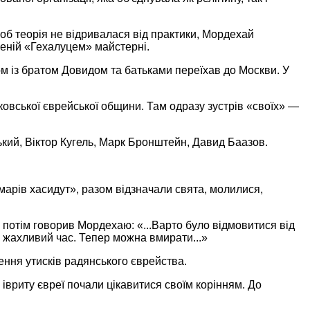
Щоб теорія не відривалася від практики, Мордехай
реній «Гехалуцем» майстерні.
м із братом Довидом та батьками переїхав до Москви. У
вської єврейської общини. Там одразу зустрів «своїх» —
ський, Віктор Кугель, Марк Бронштейн, Давид Баазов.
марів хасидут», разом відзначали свята, молилися,
 потім говорив Мордехаю: «...Варто було відмовитися від
ей жахливий час. Тепер можна вмирати...»
ння утисків радянського єврейства.
 івриту євреї почали цікавитися своїм корінням. До