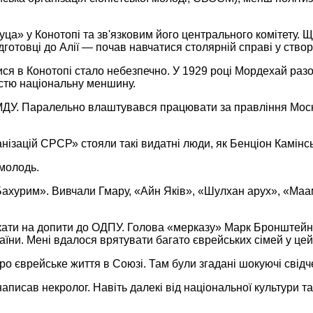
уца» у Конотопі та зв'язковим його центрального комітету. 
ідготовці до Алії — почав навчатися столярній справі у ство
ся в Конотопі стало небезпечно. У 1929 році Мордехай разо
істю національну меншину.
МДУ. Паралельно влаштувався працювати за правління Моско
ганізацій СРСР» стояли такі видатні люди, як Бенціон Камін
молодь.
 Бахурим». Вивчали Гмару, «Айн Яків», «Шулхан арух», «Маа
ликати на допити до ОДПУ. Голова «мерказу» Марк Бронштейн
 країни. Мені вдалося врятувати багато єврейських сімей у ц
єврейське життя в Союзі. Там були згадані шокуючі свідче
аписав некролог. Навіть далекі від національної культури та