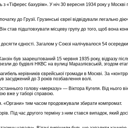
 з «Тіферес бахурім». У ніч 30 вересня 1934 року у Москві
очатку до Грузії. Грузинські євреї відвідували легально діюч
Він став підштовхувати місцеву групу до того, щоб вона ко
 досягти єдності. Загалом у Союзі налічувалося 54 осередки: 
Ханзін був заарештований 15 червня 1935 року, відразу післ
езли до будівлі НКВС на вулиці Маразлієвській, згодом ета
 загибель керівників єврейської громади в Москві. За «конт
ув засуджений до 3 років позбавлення волі.
 останнього голову «мерказу» — Віктора Кугеля. Від нього ві
ою вже у таборі справою.
ня. «Органи» тим часом продовжували збирати компромат.
рів. Під час другого терміну з ним стався випадок, який до
а «таємну нараду». В'язні вирішили будь-що запалити ханукію