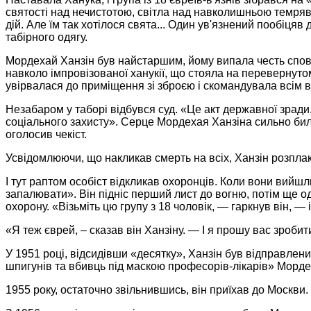
святості над нечистотою, світла над навколишньою темряво
дій. Але їм так хотілося свята... Один ув'язнений пообіцяв
табірного одягу.
Мордехай Ханзін був найстаршим, йому випала честь сповіс
навколо імпровізованої ханукії, що стояла на перевернут
увірвалася до приміщення зі зброєю і скомандувала всім в
Незабаром у таборі відбувся суд. «Це акт державної зради
соціального захисту». Серце Мордехая Ханзіна сильно бил
оголосив чекіст.
Усвідомлюючи, що накликав смерть на всіх, Ханзін розплака
І тут раптом особіст відкликав охоронців. Коли вони вийшл
запалювати». Він підніс перший лист до вогню, потім ще оди
охорону. «Візьміть цю групу з 18 чоловік, — гаркнув він, — 
«Я теж єврей, – сказав він Ханзіну. — І я прошу вас зроби
У 1951 році, відсидівши «десятку», Ханзін був відправлени
шпигунів та вбивць під маскою професорів-лікарів» Морде
1955 року, остаточно звільнившись, він приїхав до Москви. 