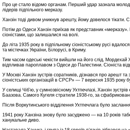
Про це стало відомо органам. Перший удар зазнала молодь
лідерів підпільного мерказу.
Ханзін тоді дивом уникнув арешту, йому довелося тікати. Сп
Потім до Одеси Ханзін приїхав як представник «мерказу». 
сіоністами, що залишалися на волі.
До літа 1935 року в підпільному сіоністському русі вдалося
та містечках України, Білорусі, в Криму.
Тим часом одеські чекісти вийшли на його слід. Мордехай 
відпливав пароплавом з Одеси до Палестини. Сіоніста відв
У Москві Ханзін зустрів соратників, дізнався про арешт та
сіоністських організацій в СРСР» — 7 вересня 1935 року б
У селищі Чіб'ю, у сумнозвісному Ухтпечлазі, Ханзін зустрів
Баазова. Самого Кугеля стратили 1938-го, за сфабрикован
Після Воркутинського відділення Ухтпечлага було заслан
1941 року Ханзіна знову було засуджено — на 10 років табо
ханукальне диво.
Наставала Ханука, і група із 18 євреїв-в'язнів зібрався н