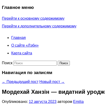
Главное меню
Перейти к основному содержимому
Перейти к дополнительному содержимому
Главная
О сайте «Лэбн»
Карта сайта
Поиск
Навигация по записям
←
Предыдущий пост
Новый пост
→
Мордехай Ханзін — видатний уродж
Опубликовано:
12 августа 2023
автором
Emilia