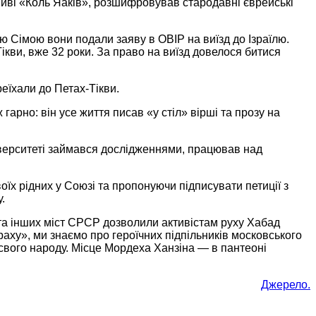
шиві «Коль Яаків», розшифровував стародавні єврейські
ю Сімою вони подали заяву в ОВІР на виїзд до Ізраїлю.
ікви, вже 32 роки. За право на виїзд довелося битися
реїхали до Петах-Тікви.
гарно: він усе життя писав «у стіл» вірші та прозу на
ніверситеті займався дослідженнями, працював над
оїх рідних у Союзі та пропонуючи підписувати петиції з
.
 та інших міст СРСР дозволили активістам руху Хабад
раху», ми знаємо про героїчних підпільників московського
 свого народу. Місце Мордеха Ханзіна — в пантеоні
Джерело.