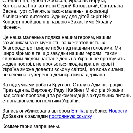
Степан Гіга, Гурбан Аббасов, Ярослав Борута,
Квітослава Гіга, артисти Сергій Котовський, Світалана
Весна, гурт «Леля», а також маленькі вихованці
Львівського дитячого будинку для дітей сиріт №1.
Концерт пройшов під назвою «Захистимо Україну
піснею».
Це наша маленька подяка нашим героям, нашим
захисникам за їх мужність, за їх жертовність, їх
благородство і мирне небо над нашими головами. Ми
щиро віримо в те, що завдяки нашим героям і таким
свідомим людям настане день і в Україні не прозвучить
жоден постріл, не прольється жодна крапля крові і
Україна зможе довести всьому світові, що вона сильна,
незалежна, суверенна демократична держава.
За підсумками роботи Круглого Столу в Адміністрацію
Президента, Верховну Раду і Кабінет Міністрів України
надіслано пропозиції та рекомендації з актуальних питань
етнонаціональної політики України.
Запись опубликована автором
Emilia
в рубрике
Новости
.
Добавьте в закладки
постоянную ссылку
.
Комментарии запрещены.