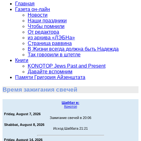
Главная
Газета он-лайн
Новости
Наши праздники
Чтобы помнили
От редактора
из архива «ЛЭБНа»
Страница раввина
В Жизни всегда должна быть Надежда
Так говорили в штетле
Книги
KONOTOP Jews Past and Present
Давайте вспомним
Памяти Григория Айзенштата
Время зажигания свечей
Шаббат в:
Конотоп
Friday, August 7, 2026
Зажигание свечей в 20:06
Shabbat, August 8, 2026
Исход Шаббата 21:21
Friday, August 14, 2026