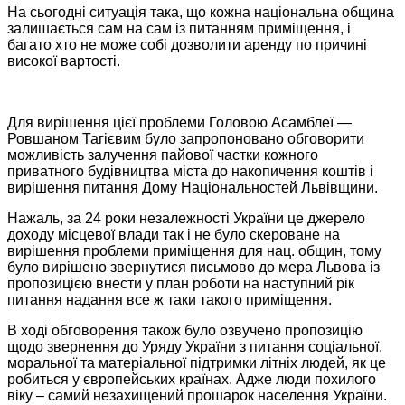
На сьогодні ситуація така, що кожна національна община
залишається сам на сам із питанням приміщення, і
багато хто не може собі дозволити аренду по причині
високої вартості.
Для вирішення цієї проблеми Головою Асамблеї —
Ровшаном Тагієвим було запропоновано обговорити
можливість залучення пайової частки кожного
приватного будівництва міста до накопичення коштів і
вирішення питання Дому Національностей Львівщини.
Нажаль, за 24 роки незалежності України це джерело
доходу місцевої влади так і не було скероване на
вирішення проблеми приміщення для нац. общин, тому
було вирішено звернутися письмово до мера Львова із
пропозицією внести у план роботи на наступний рік
питання надання все ж таки такого приміщення.
В ході обговорення також було озвучено пропозицію
щодо звернення до Уряду України з питання соціальної,
моральної та матеріальної підтримки літніх людей, як це
робиться у європейських країнах. Адже люди похилого
віку – самий незахищений прошарок населення України.