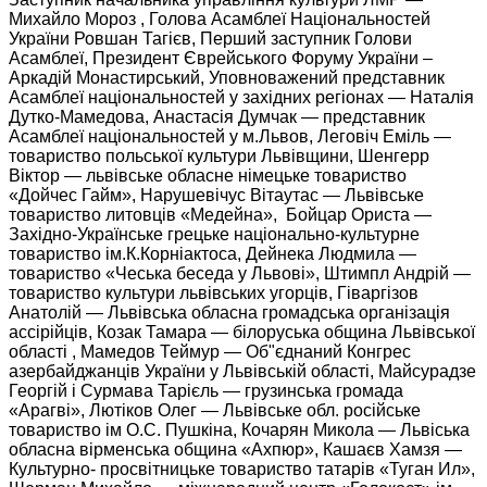
Михайло Мороз , Голова Асамблеї Національностей
України Ровшан Тагієв, Перший заступник Голови
Асамблеї, Президент Єврейського Форуму України –
Аркадій Монастирський, Уповноважений представник
Асамблеї національностей у західних регіонах — Наталія
Дутко-Мамедова, Анастасія Думчак — представник
Асамблеї національностей у м.Львов, Леговіч Еміль —
товариство польської культури Львівщини, Шенгерр
Віктор — львівське обласне німецьке товариство
«Дойчес Гайм», Нарушевічус Вітаутас — Львівське
товариство литовців «Медейна», Бойцар Ориста —
Західно-Українське грецьке національно-культурне
товариство ім.К.Корніактоса, Дейнека Людмила —
товариство «Чеська беседа у Львові», Штимпл Андрій —
товариство культури львівських угорців, Гіваргізов
Анатолій — Львівська обласна громадська організація
ассірійців, Козак Тамара — білоруська община Львівської
області , Мамедов Теймур — Об"єднаний Конгрес
азербайджанців України у Львівській області, Майсурадзе
Георгій і Сурмава Тарієль — грузинська громада
«Арагві», Лютіков Олег — Львівське обл. російське
товариство ім О.С. Пушкіна, Кочарян Микола — Львіська
обласна вірменська община «Ахпюр», Кашаєв Хамзя —
Культурно- просвітницьке товариство татарів «Туган Ил»,