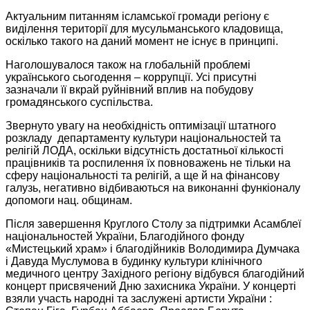
Актуальним питанням ісламської громади регіону є
виділення території для мусульманського кладовища,
оскілько такого на даний момент не існує в принципі.
Наголошувалося також на глобальній проблемі
українського сьогодення – коррупції. Усі присутні
зазначали її вкрай руйнівний вплив на побудову
громадянського суспільства.
Звернуто увагу на необхідність оптимізації штатного
розкладу департаменту культури національностей та
релігій ЛОДА, оскільки відсутність достатньої кількості
працівників та роспилення їх повноважень не тільки на
сферу національності та релігій, а ще й на фінансову
галузь, негативно відбиваються на виконанні функіоналу
допомоги нац. общинам.
Після завершення Круглого Столу за підтримки Асамблеї
національностей України, Благодійного фонду
«Мистецький храм» і благодійників Володимира Думчака
і Давуда Муслумова в будинку культури клінічного
медичного центру Західного регіону відбувся благодійний
концерт присвячений Дню захисника України. У концерті
взяли участь народні та заслужені артисти України :