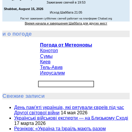
Зажигание свечей в 19:53
Shabbat, August 15, 2026
Исход Шаббата 21:05
Расчет зажигания субботних свечей работает на платформе Chabad.org
Время начала и завершения Шаббата для других мест
и о погоде
Погода от Метеоновы
Конотоп
Сумы
Киев
Тель-Авив
Иерусалим
Свежие записи
День пам'яті українців, які рятували євреїв під час
Другої світової війни
14 мая 2026
Українські військові експерти — на Близькому Сході
17 марта 2026
Резніков: «Україна та Ізраїль мають разом