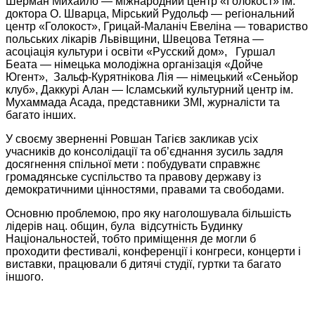
Шерман Михайло — міжнародний центр «Голокост» ім.
доктора О. Шварца, Мірський Рудольф — регіональний
центр «Голокост», Грицай-Маланіч Евеліна — товариство
польських лікарів Львівщини, Швецова Тетяна —
асоціація культури і освіти «Русский дом», Гуршал
Беата — німецька молодіжна організація «Дойче
Югент», Зальф-Курятнікова Лія — німецький «Сеньйор
клуб», Даккурі Алан — Ісламський культурний центр ім.
Мухаммада Асада, представники ЗМІ, журналісти та
багато інших.
У своєму зверненні Ровшан Тагієв закликав усіх
учасників до консолідації та об’єднання зусиль задля
досягнення спільної мети : побудувати справжнє
громадянське суспільство та правову державу із
демократичними цінностями, правами та свободами.
Основню проблемою, про яку наголошувала більшість
лідерів нац. общин, була відсутність Будинку
Національностей, тобто приміщення де могли б
проходити фестивалі, конференції і конгреси, концерти і
виставки, працювали б дитячі студії, гуртки та багато
іншого.