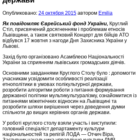
Опубликовано:
24 октября 2015
автором
Emilia
Як повідомляє Єврейський фонд України,
Круглий
Стіл, присвячений досягненням і проблемам етносів
Львівщини, а також святковий Концерт для бійців АТО
відбувся 17 жовтня з нагоди Дня Захисника України у
Львові.
Захід було організовано Асамблеєю Національності
України за сприянням львівських громадських діячів.
Основними завданнями Круглого Столу було : допомогти
учасникам усвідомити особливості реалізації
етнополітики в умовах полікультурної держави,
розробити алгоритми роботи з питання формування
державної політики мультикультуралізму, ознайомитися із
питаннями міжетнічних відносин на Львівщині та
розробити шляхи вирішення через доведення думки
спільноти до вищих керівних органів держави.
У роботі круглого столу взяли участь і виступили:
головний спеціаліст департаменту культури
національностей та релігій ЛОДА — Отчич Віра,
Заступник начальника управління культури ЛМР —