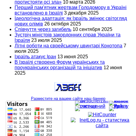
протистояти осі зла»
10 марта 2026
Перший пам'ятник жертвам Голодомору в Україні
встановлено в Ізраїлі
3 декабря 2025
Ідеологічна адаптація: як Ізраїль змінює світогляд
нових олімів
26 октября 2025
Співчуття через загибель
10 сентября 2025
Зустріч міністрів закордонних справ України та
Ізраїля
23 июля 2025
Літні роботи на єврейському цвинтарі Конотопа
7
июля 2025
Ізраїль атакує Іран
13 июня 2025
В Ізраїлі створено Форум українських та
проукраїнських організацій та ініціатив
12 июня
2025
Разместите на вашем сайте наш баннер