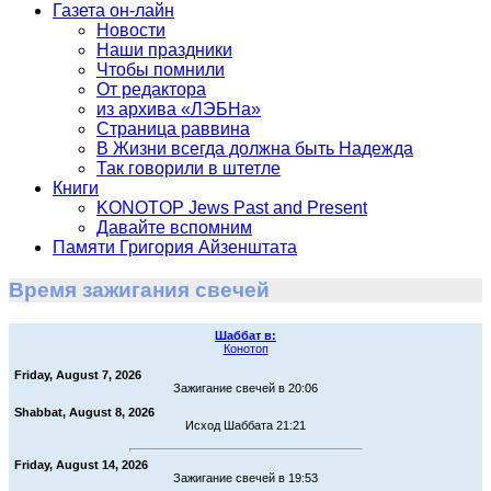
Газета он-лайн
Новости
Наши праздники
Чтобы помнили
От редактора
из архива «ЛЭБНа»
Страница раввина
В Жизни всегда должна быть Надежда
Так говорили в штетле
Книги
KONOTOP Jews Past and Present
Давайте вспомним
Памяти Григория Айзенштата
Время зажигания свечей
Шаббат в:
Конотоп
Friday, August 7, 2026
Зажигание свечей в 20:06
Shabbat, August 8, 2026
Исход Шаббата 21:21
Friday, August 14, 2026
Зажигание свечей в 19:53