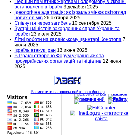
Перший пам'ятник жертвам Голодомору в Україні
встановлено в Ізраїлі
3 декабря 2025
Ідеологічна адаптація: як Ізраїль змінює світогляд
нових олімів
26 октября 2025
Співчуття через загибель
10 сентября 2025
Зустріч міністрів закордонних справ України та
Ізраїля
23 июля 2025
Літні роботи на єврейському цвинтарі Конотопа
7
июля 2025
Ізраїль атакує Іран
13 июня 2025
В Ізраїлі створено Форум українських та
проукраїнських організацій та ініціатив
12 июня
2025
Разместите на вашем сайте наш баннер