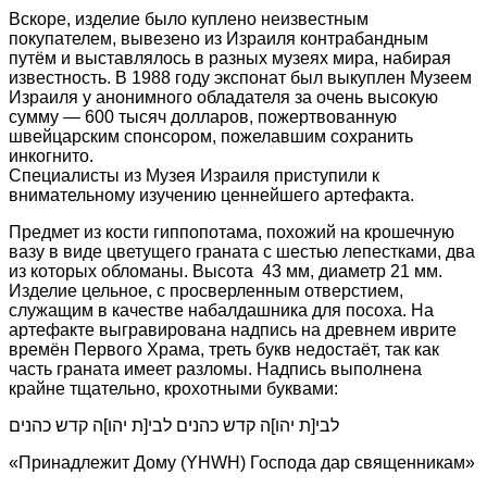
Вскоре, изделие было куплено неизвестным
покупателем, вывезено из Израиля контрабандным
путём и выставлялось в разных музеях мира, набирая
известность. В 1988 году экспонат был выкуплен Музеем
Израиля у анонимного обладателя за очень высокую
сумму — 600 тысяч долларов, пожертвованную
швейцарским спонсором, пожелавшим сохранить
инкогнито.
Специалисты из Музея Израиля приступили к
внимательному изучению ценнейшего артефакта.
Предмет из кости гиппопотама, похожий на крошечную
вазу в виде цветущего граната с шестью лепестками, два
из которых обломаны. Высота 43 мм, диаметр 21 мм.
Изделие цельное, с просверленным отверстием,
служащим в качестве набалдашника для посоха. На
артефакте выгравирована надпись на древнем иврите
времён Первого Храма, треть букв недостаёт, так как
часть граната имеет разломы. Надпись выполнена
крайне тщательно, крохотными буквами:
לבי[ת יהו]ה קדש כהנים לבי[ת יהו]ה קדש כהנים
«Принадлежит Дому (YHWH) Господа дар священникам»