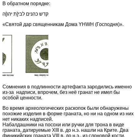
В обратном порядке:
קדש כהנים לבי[ת יהו]ה
«Святой дар священникам Дома YHWH (Господня)».
Сомнения в подлинности артефакта зародились именно
из-за надписи, впрочем, без неё гранат не имел бы
особой ценности.
Во время археологических раскопок были обнаружены
похожие изделия в форме граната, но ни на одном из них
нет никаких надписей.
Набалдашники на посохи или ручки для трона в виде
граната, датируемые XIII в. до н.э. нашли на Крите. Два
финикийских граната VIII в. до н.э., из слоновой кости,