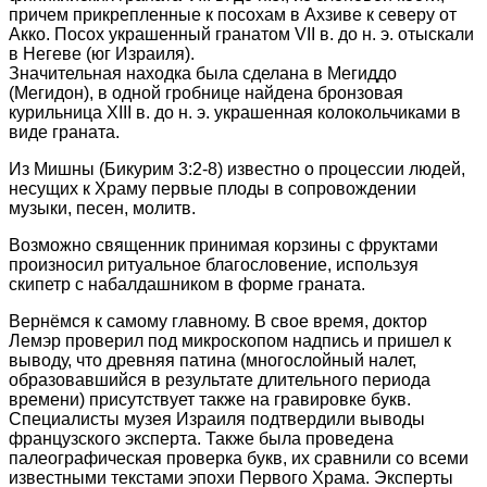
причем прикрепленные к посохам в Ахзиве к северу от
Акко. Посох украшенный гранатом VII в. до н. э. отыскали
в Негеве (юг Израиля).
Значительная находка была сделана в Мегиддо
(Мегидон), в одной гробнице найдена бронзовая
курильница XIII в. до н. э. украшенная колокольчиками в
виде граната.
Из Мишны (Бикурим 3:2-8) известно о процессии людей,
несущих к Храму первые плоды в сопровождении
музыки, песен, молитв.
Возможно священник принимая корзины с фруктами
произносил ритуальное благословение, используя
скипетр с набалдашником в форме граната.
Вернёмся к самому главному. В свое время, доктор
Лемэр проверил под микроскопом надпись и пришел к
выводу, что древняя патина (многослойный налет,
образовавшийся в результате длительного периода
времени) присутствует также на гравировке букв.
Специалисты музея Израиля подтвердили выводы
французского эксперта. Также была проведена
палеографическая проверка букв, их сравнили со всеми
известными текстами эпохи Первого Храма. Эксперты