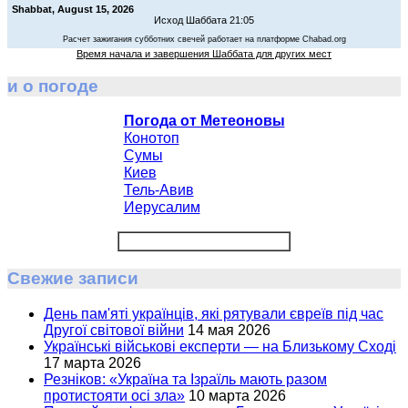
Shabbat, August 15, 2026
Исход Шаббата 21:05
Расчет зажигания субботних свечей работает на платформе Chabad.org
Время начала и завершения Шаббата для других мест
и о погоде
Погода от Метеоновы
Конотоп
Сумы
Киев
Тель-Авив
Иерусалим
Свежие записи
День пам'яті українців, які рятували євреїв під час
Другої світової війни
14 мая 2026
Українські військові експерти — на Близькому Сході
17 марта 2026
Резніков: «Україна та Ізраїль мають разом
протистояти осі зла»
10 марта 2026