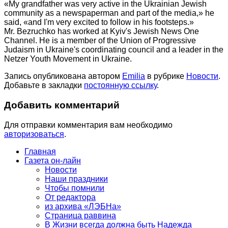
«My grandfather was very active in the Ukrainian Jewish
community as a newspaperman and part of the media,» he
said, «and I'm very excited to follow in his footsteps.»
Mr. Bezruchko has worked at Kyiv's Jewish News One
Channel. He is a member of the Union of Progressive
Judaism in Ukraine's coordinating council and a leader in the
Netzer Youth Movement in Ukraine.
Запись опубликована автором
Emilia
в рубрике
Новости
.
Добавьте в закладки
постоянную ссылку
.
Добавить комментарий
Для отправки комментария вам необходимо
авторизоваться
.
Главная
Газета он-лайн
Новости
Наши праздники
Чтобы помнили
От редактора
из архива «ЛЭБНа»
Страница раввина
В Жизни всегда должна быть Надежда