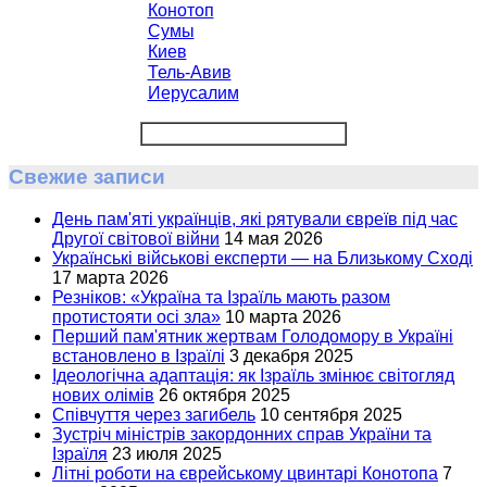
Конотоп
Сумы
Киев
Тель-Авив
Иерусалим
Свежие записи
День пам'яті українців, які рятували євреїв під час
Другої світової війни
14 мая 2026
Українські військові експерти — на Близькому Сході
17 марта 2026
Резніков: «Україна та Ізраїль мають разом
протистояти осі зла»
10 марта 2026
Перший пам'ятник жертвам Голодомору в Україні
встановлено в Ізраїлі
3 декабря 2025
Ідеологічна адаптація: як Ізраїль змінює світогляд
нових олімів
26 октября 2025
Співчуття через загибель
10 сентября 2025
Зустріч міністрів закордонних справ України та
Ізраїля
23 июля 2025
Літні роботи на єврейському цвинтарі Конотопа
7