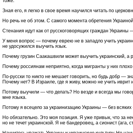
тоже.
Зная его, я легко в свое время научился читать по церко
Но речь не об этом. С самого момента обретения Украин
Стенания идут как от русскоговорящих граждан Украины — 
У меня вопрос — почему еврею не в западло учить украинск
не удосужился выучить язык.
Почему грузин Саакашвили может выучить украинский, а р
Почему россиянам неприятно, когда мигранты у них плохо 
По-русски то никто не мешает говорить, но будь добр — зн
Почему нет? В Израиле, где я живу, можно не учить иврит 
Потому выучили — что делать? Но везде и всегда мы говор
мне языка.
Потому я всецело за украинизацию Украины — без всяких 
Но обязательно. Это моя позиция. Я уже привык, что за не
но не течет украинской. Я не бандеровец, а сионист (ага, 
Научитесь уважать Украину и украинскую культуру. Не нау