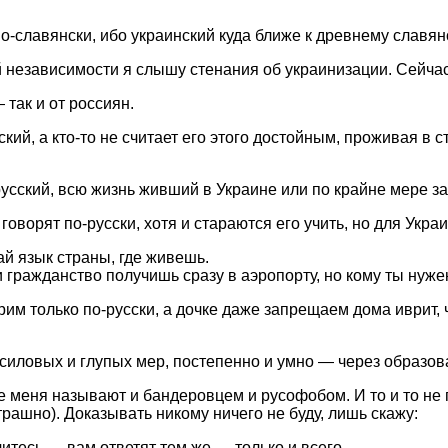
вно-славянски, ибо украинский куда ближе к древнему слав
ой независимости я слышу стенания об украинизации. Сейч
так и от россиян.
ий, а кто-то не считает его этого достойным, проживая в с
усский, всю жизнь живший в Украине или по крайне мере за
говорят по-русски, хотя и стараются его учить, но для Укр
ай язык страны, где живешь.
и гражданство получишь сразу в аэропорту, но кому ты нужен
им только по-русски, а дочке даже запрещаем дома иврит, 
силовых и глупых мер, постепенно и умно — через образова
е меня называют и бандеровцем и русофобом. И то и то не п
страшно). Доказывать никому ничего не буду, лишь скажу:
читесь — вам ответят тем же — только и всего.