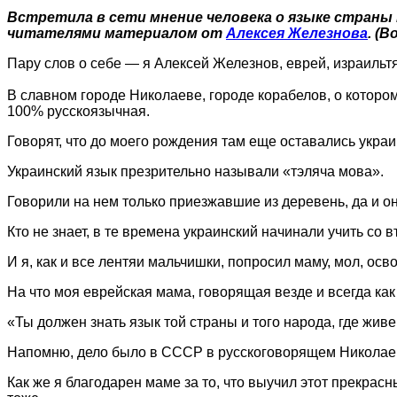
Встретила в сети мнение человека о языке страны
читателями материалом от
Алексея Железнова
. (
Пару слов о себе — я Алексей Железнов, еврей, израильтя
В славном городе Николаеве, городе корабелов, о котором 
100% русскоязычная.
Говорят, что до моего рождения там еще оставались украи
Украинский язык презрительно называли «тэляча мова».
Говорили на нем только приезжавшие из деревень, да и они
Кто не знает, в те времена украинский начинали учить со
И я, как и все лентяи мальчишки, попросил маму, мол, осв
На что моя еврейская мама, говорящая везде и всегда как 
«Ты должен знать язык той страны и того народа, где живе
Напомню, дело было в СССР в русскоговорящем Николае
Как же я благодарен маме за то, что выучил этот прекрасн