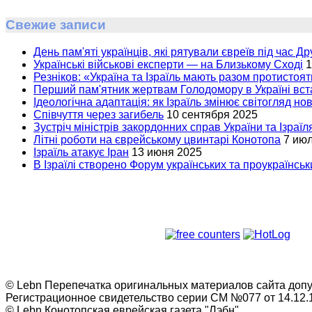
Свежие записи
День пам'яті українців, які рятували євреїв під час Др
Українські військові експерти — на Близькому Сході
1
Резніков: «Україна та Ізраїль мають разом протистоят
Перший пам'ятник жертвам Голодомору в Україні вста
Ідеологічна адаптація: як Ізраїль змінює світогляд но
Співчуття через загибель
10 сентября 2025
Зустріч міністрів закордонних справ України та Ізраїл
Літні роботи на єврейському цвинтарі Конотопа
7 ию
Ізраїль атакує Іран
13 июня 2025
В Ізраїлі створено Форум українських та проукраїнськи
© Lebn Перепечатка оригинальных материалов сайта допус
Регистрационное свидетельство серии СМ №077 от 14.12.1
© Lebn Конотопская еврейская газета "Лэбн"