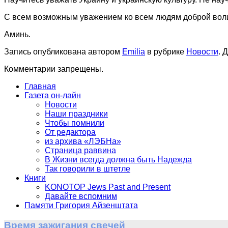
С всем возможным уважением ко всем людям доброй вол
Аминь.
Запись опубликована автором
Emilia
в рубрике
Новости
. 
Комментарии запрещены.
Главная
Газета он-лайн
Новости
Наши праздники
Чтобы помнили
От редактора
из архива «ЛЭБНа»
Страница раввина
В Жизни всегда должна быть Надежда
Так говорили в штетле
Книги
KONOTOP Jews Past and Present
Давайте вспомним
Памяти Григория Айзенштата
Время зажигания свечей