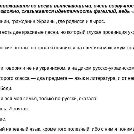
 проживания со всеми вытекающими, очень созвучное
Возможно, сказывается идентичность фамилий, ведь «
нин, гражданин Украины, где родился и вырос.
есть две красивые песни, но который глухая провинция укра
нские школы, но когда я появился на свет или максимум ког
 говорили не на украинском, а на диком русско-украинском 
 второго класса — два предмета — язык и литература, и от
ободи.
и вся моя семья, только по-русски, сказала:
шь. И точка».
ве.
ый напевный язык, кроме того полезный, ибо с ним я понима