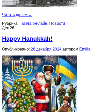
Читать далее
→
Рубрика:
Газета он-лайн
,
Новости
Дек
26
Happy Hanukkah!
Опубликовано:
26 декабря 2024
автором
Emilia