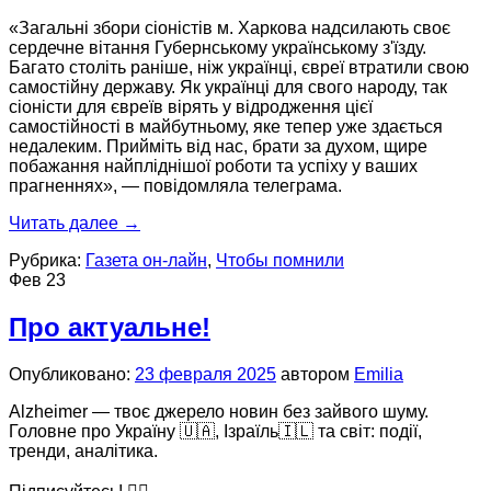
«Загальні збори сіоністів м. Харкова надсилають своє
сердечне вітання Губернському українському з'їзду.
Багато століть раніше, ніж українці, євреї втратили свою
самостійну державу. Як українці для свого народу, так
сіоністи для євреїв вірять у відродження цієї
самостійності в майбутньому, яке тепер уже здається
недалеким. Прийміть від нас, брати за духом, щире
побажання найпліднішої роботи та успіху у ваших
прагненнях», — повідомляла телеграма.
Читать далее
→
Рубрика:
Газета он-лайн
,
Чтобы помнили
Фев
23
Про актуальне!
Опубликовано:
23 февраля 2025
автором
Emilia
Alzheimer — твоє джерело новин без зайвого шуму.
Головне про Україну 🇺🇦, Ізраїль🇮🇱 та світ: події,
тренди, аналітика.