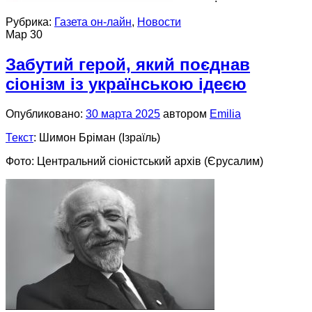
Рубрика:
Газета он-лайн
,
Новости
Мар
30
Забутий герой, який поєднав
сіонізм із українською ідеєю
Опубликовано:
30 марта 2025
автором
Emilia
Текст
: Шимон Бріман (Ізраїль)
Фото: Центральний сіоністський архів (Єрусалим)