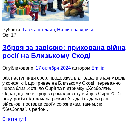
Рубрика:
Газета он-лайн
,
Наши праздники
Окт
17
Зброя за завісою: прихована війна
росії на Близькому Сході
Опубликовано:
17 октября 2024
автором
Emilia
рф, наступниця срср, продовжує відігравати значну роль
у конфлікті, що триває на Близькому Сході, переважно
через близькість до Сирії та підтримку «Хезболли».
Однак, ще до вступу в громадянську війну в Сирії 2015
року, росія підтримала режим Асада і надала різні
військові поставки своїм союзникам, таким, як
“Хезболла”, в регіоні.
Стаття тут!