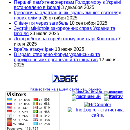
Перший пам'ятник жертвам Голодомору в Україні
встановлено в Ізраїлі
3 декабря 2025
Ідеологічна адаптація: як Ізраїль змінює світогляд
нових олімів
26 октября 2025
Співчуття через загибель
10 сентября 2025
Зустріч міністрів закордонних справ України та
Ізраїля
23 июля 2025
Літні роботи на єврейському цвинтарі Конотопа
7
июля 2025
Ізраїль атакує Іран
13 июня 2025
В Ізраїлі створено Форум українських та
проукраїнських організацій та ініціатив
12 июня
2025
Разместите на вашем сайте наш баннер