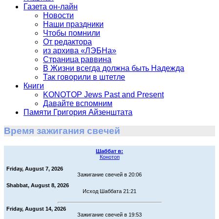
Газета он-лайн
Новости
Наши праздники
Чтобы помнили
От редактора
из архива «ЛЭБНа»
Страница раввина
В Жизни всегда должна быть Надежда
Так говорили в штетле
Книги
KONOTOP Jews Past and Present
Давайте вспомним
Памяти Григория Айзенштата
Время зажигания свечей
Шаббат в:
Конотоп
Friday, August 7, 2026
Зажигание свечей в 20:06
Shabbat, August 8, 2026
Исход Шаббата 21:21
Friday, August 14, 2026
Зажигание свечей в 19:53