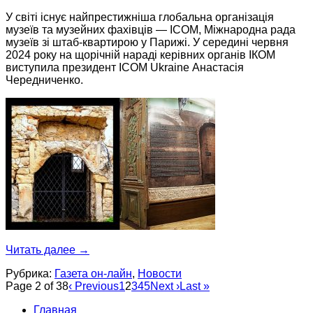
У світі існує найпрестижніша глобальна організація
музеїв та музейних фахівців — ICOM, Міжнародна рада
музеїв зі штаб-квартирою у Парижі. У середині червня
2024 року на щорічній нараді керівних органів ІКОМ
виступила президент ICOM Ukraine Анастасія
Чередниченко.
Читать далее
→
Рубрика:
Газета он-лайн
,
Новости
Page 2 of 38
‹ Previous
1
2
3
4
5
Next ›
Last »
Главная