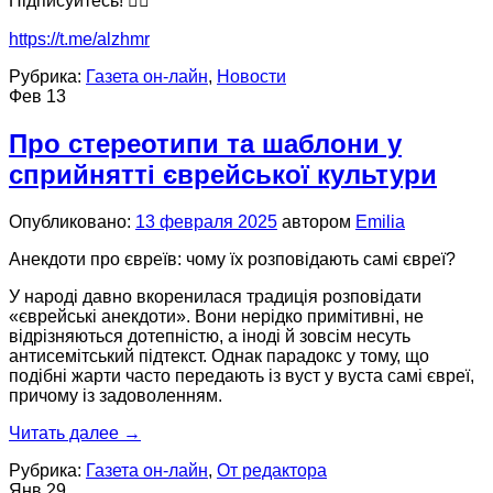
Підписуйтесь! 👇🏻
https://t.me/alzhmr
Рубрика:
Газета он-лайн
,
Новости
Фев
13
Про стереотипи та шаблони у
сприйнятті єврейської культури
Опубликовано:
13 февраля 2025
автором
Emilia
Анекдоти про євреїв: чому їх розповідають самі євреї?
У народі давно вкоренилася традиція розповідати
«єврейські анекдоти». Вони нерідко примітивні, не
відрізняються дотепністю, а іноді й зовсім несуть
антисемітський підтекст. Однак парадокс у тому, що
подібні жарти часто передають із вуст у вуста самі євреї,
причому із задоволенням.
Читать далее
→
Рубрика:
Газета он-лайн
,
От редактора
Янв
29