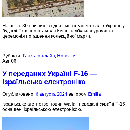
Н
а честь 30-ї річниці зо дня смерті мислителя в Україні, у
будівлі Головпоштамту в Києві, відбулася урочиста
церемонія погашення колекційної марки.
Рубрика:
Газета он-лайн
,
Новости
Авг
06
У переданих Україні F-16 —
ізраїльська електроніка
Опубликовано:
6 августа 2024
автором
Emilia
Ізраїльське агентство новин Walla : передані Україні F-16
оснащені ізраїльською електронікою.