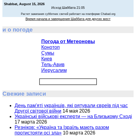
Shabbat, August 15, 2026
Исход Шаббата 21:05
Расчет зажигания субботних свечей работает на платформе Chabad.org
Время начала и завершения Шаббата для других мест
и о погоде
Погода от Метеоновы
Конотоп
Сумы
Киев
Тель-Авив
Иерусалим
Свежие записи
День пам'яті українців, які рятували євреїв під час
Другої світової війни
14 мая 2026
Українські військові експерти — на Близькому Сході
17 марта 2026
Резніков: «Україна та Ізраїль мають разом
протистояти осі зла»
10 марта 2026